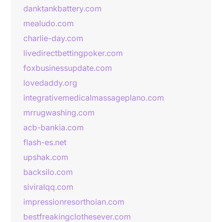
danktankbattery.com
mealudo.com
charlie-day.com
livedirectbettingpoker.com
foxbusinessupdate.com
lovedaddy.org
integrativemedicalmassageplano.com
mrrugwashing.com
acb-bankia.com
flash-es.net
upshak.com
backsilo.com
siviralqq.com
impressionresorthoian.com
bestfreakingclothesever.com