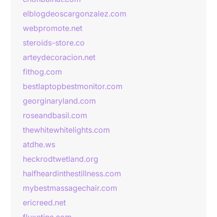
elblogdeoscargonzalez.com
webpromote.net
steroids-store.co
arteydecoracion.net
fithog.com
bestlaptopbestmonitor.com
georginaryland.com
roseandbasil.com
thewhitewhitelights.com
atdhe.ws
heckrodtwetland.org
halfheardinthestillness.com
mybestmassagechair.com
ericreed.net