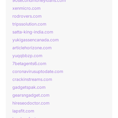
90secondmoneyloans.com
xenmicro.com
rodrovers.com
tripssolution.com
satta-king-india.com
yukigassencanada.com
articlehorizone.com
yuqqbbzp.com
7betagents6.com
coronavirusuptodate.com
crackinstreams.com
gadgetspak.com
gearsngadget.com
hireseodoctor.com
lapsfit.com