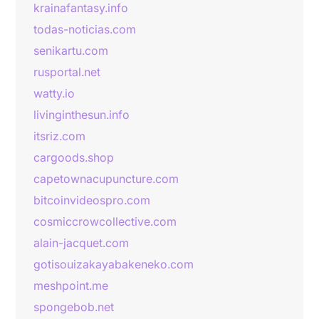
krainafantasy.info
todas-noticias.com
senikartu.com
rusportal.net
watty.io
livinginthesun.info
itsriz.com
cargoods.shop
capetownacupuncture.com
bitcoinvideospro.com
cosmiccrowcollective.com
alain-jacquet.com
gotisouizakayabakeneko.com
meshpoint.me
spongebob.net