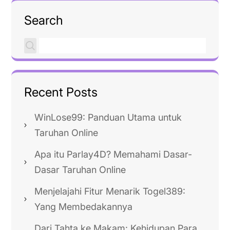
Search
Recent Posts
WinLose99: Panduan Utama untuk
Taruhan Online
Apa itu Parlay4D? Memahami Dasar-
Dasar Taruhan Online
Menjelajahi Fitur Menarik Togel389:
Yang Membedakannya
Dari Tahta ke Makam: Kehidupan Para