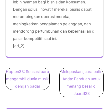
lebih nyaman bagi bisnis dan konsumen.
Dengan solusi inovatif mereka, bisnis dapat
merampingkan operasi mereka,
meningkatkan pengalaman pelanggan, dan
mendorong pertumbuhan dan keberhasilan di
pasar kompetitif saat ini.
[ad_2]
Post
Kapten33: Sensasi baru
Melepaskan juara batin
navigation
mengambil dunia musik
Anda: Panduan untuk
dengan badai
menang besar di
Juara123