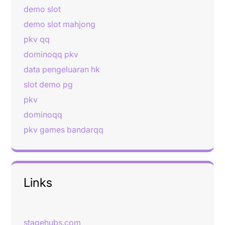
demo slot
demo slot mahjong
pkv qq
dominoqq pkv
data pengeluaran hk
slot demo pg
pkv
dominoqq
pkv games bandarqq
Links
stagehubs.com