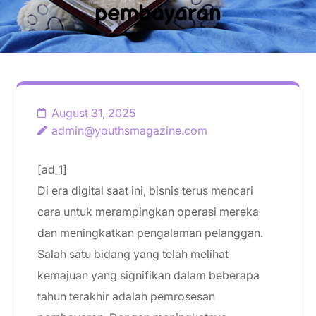
pembayaran
August 31, 2025
admin@youthsmagazine.com
[ad_1]
Di era digital saat ini, bisnis terus mencari
cara untuk merampingkan operasi mereka
dan meningkatkan pengalaman pelanggan.
Salah satu bidang yang telah melihat
kemajuan yang signifikan dalam beberapa
tahun terakhir adalah pemrosesan