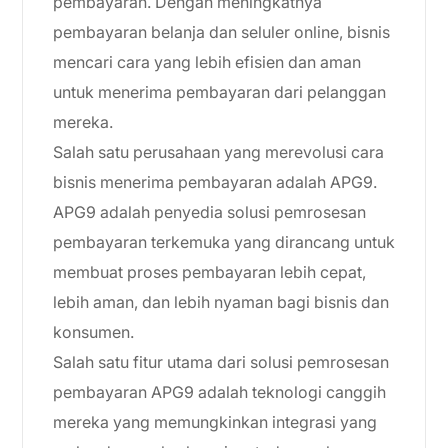
pembayaran. Dengan meningkatnya
pembayaran belanja dan seluler online, bisnis
mencari cara yang lebih efisien dan aman
untuk menerima pembayaran dari pelanggan
mereka.
Salah satu perusahaan yang merevolusi cara
bisnis menerima pembayaran adalah APG9.
APG9 adalah penyedia solusi pemrosesan
pembayaran terkemuka yang dirancang untuk
membuat proses pembayaran lebih cepat,
lebih aman, dan lebih nyaman bagi bisnis dan
konsumen.
Salah satu fitur utama dari solusi pemrosesan
pembayaran APG9 adalah teknologi canggih
mereka yang memungkinkan integrasi yang