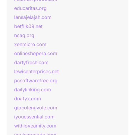
educaritas.org
lensajelajah.com
betflik09.net
ncaq.org
xenmicro.com
onlineshopera.com
dartyfresh.com
lewisenterprises.net
pcsoftwarefree.org
dailylinking.com
dnafyx.com
giocolenuvole.com
iyouessential.com
withloveamity.com
youlearncode.com