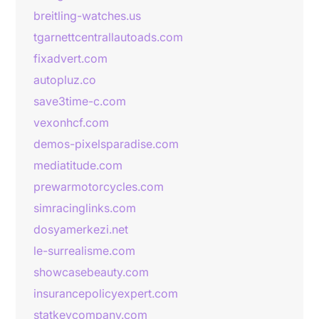
breitling-watches.us
tgarnettcentrallautoads.com
fixadvert.com
autopluz.co
save3time-c.com
vexonhcf.com
demos-pixelsparadise.com
mediatitude.com
prewarmotorcycles.com
simracinglinks.com
dosyamerkezi.net
le-surrealisme.com
showcasebeauty.com
insurancepolicyexpert.com
statkeycompany.com