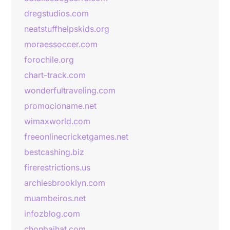
dregstudios.com
neatstuffhelpskids.org
moraessoccer.com
forochile.org
chart-track.com
wonderfultraveling.com
promocioname.net
wimaxworld.com
freeonlinecricketgames.net
bestcashing.biz
firerestrictions.us
archiesbrooklyn.com
muambeiros.net
infozblog.com
chonbaihat.com