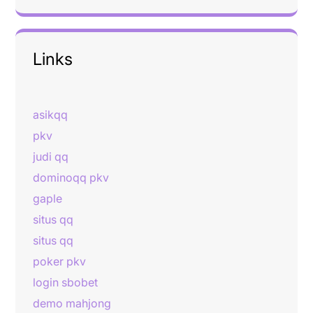
Links
asikqq
pkv
judi qq
dominoqq pkv
gaple
situs qq
situs qq
poker pkv
login sbobet
demo mahjong