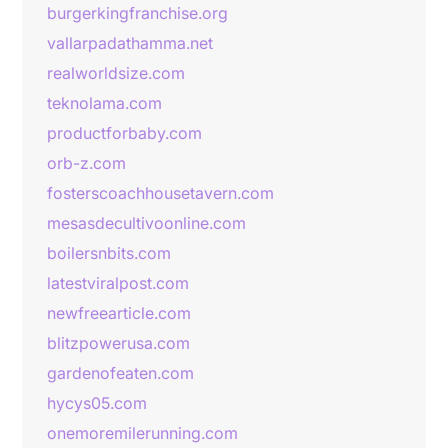
burgerkingfranchise.org
vallarpadathamma.net
realworldsize.com
teknolama.com
productforbaby.com
orb-z.com
fosterscoachhousetavern.com
mesasdecultivoonline.com
boilersnbits.com
latestviralpost.com
newfreearticle.com
blitzpowerusa.com
gardenofeaten.com
hycys05.com
onemoremilerunning.com