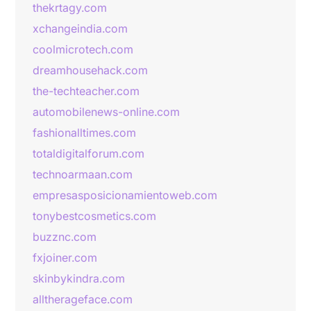
thekrtagy.com
xchangeindia.com
coolmicrotech.com
dreamhousehack.com
the-techteacher.com
automobilenews-online.com
fashionalltimes.com
totaldigitalforum.com
technoarmaan.com
empresasposicionamientoweb.com
tonybestcosmetics.com
buzznc.com
fxjoiner.com
skinbykindra.com
alltherageface.com