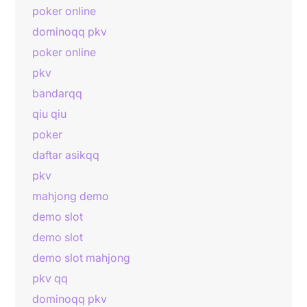
poker online
dominoqq pkv
poker online
pkv
bandarqq
qiu qiu
poker
daftar asikqq
pkv
mahjong demo
demo slot
demo slot
demo slot mahjong
pkv qq
dominoqq pkv