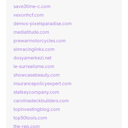
save3time-c.com
vexonhcf.com
demos-pixelsparadise.com
mediatitude.com
prewarmotorcycles.com
simracinglinks.com
dosyamerkezi.net
le-surrealisme.com
showcasebeauty.com
insurancepolicyexpert.com
statkeycompany.com
carolinadeckbuilders.com
topinvestingblog.com
top50tools.com
the-rep.com