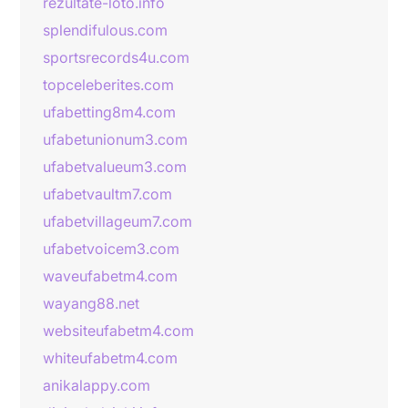
rezultate-loto.info
splendifulous.com
sportsrecords4u.com
topceleberites.com
ufabetting8m4.com
ufabetunionum3.com
ufabetvalueum3.com
ufabetvaultm7.com
ufabetvillageum7.com
ufabetvoicem3.com
waveufabetm4.com
wayang88.net
websiteufabetm4.com
whiteufabetm4.com
anikalappy.com