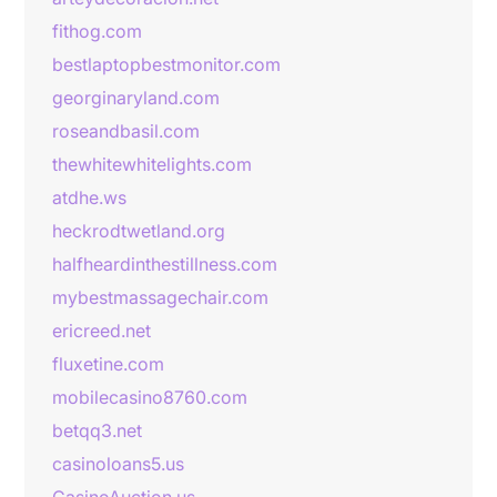
fithog.com
bestlaptopbestmonitor.com
georginaryland.com
roseandbasil.com
thewhitewhitelights.com
atdhe.ws
heckrodtwetland.org
halfheardinthestillness.com
mybestmassagechair.com
ericreed.net
fluxetine.com
mobilecasino8760.com
betqq3.net
casinoloans5.us