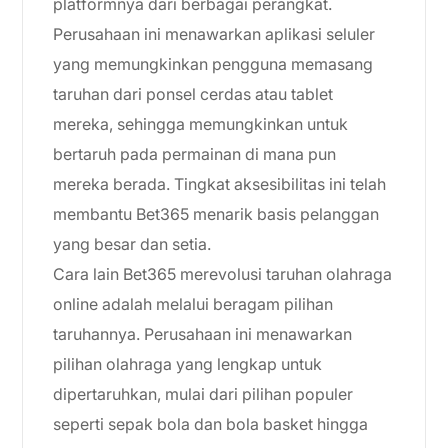
platformnya dari berbagai perangkat.
Perusahaan ini menawarkan aplikasi seluler
yang memungkinkan pengguna memasang
taruhan dari ponsel cerdas atau tablet
mereka, sehingga memungkinkan untuk
bertaruh pada permainan di mana pun
mereka berada. Tingkat aksesibilitas ini telah
membantu Bet365 menarik basis pelanggan
yang besar dan setia.
Cara lain Bet365 merevolusi taruhan olahraga
online adalah melalui beragam pilihan
taruhannya. Perusahaan ini menawarkan
pilihan olahraga yang lengkap untuk
dipertaruhkan, mulai dari pilihan populer
seperti sepak bola dan bola basket hingga