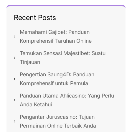
Recent Posts
Memahami Gajibet: Panduan
Komprehensif Taruhan Online
Temukan Sensasi Majestibet: Suatu
Tinjauan
Pengertian Saung4D: Panduan
Komprehensif untuk Pemula
Panduan Utama Ahlicasino: Yang Perlu
Anda Ketahui
Pengantar Juruscasino: Tujuan
Permainan Online Terbaik Anda