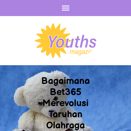
Skip
to
content
(Press
Enter)
Bagaimana
Bet365
Merevolusi
Taruhan
Olahraga