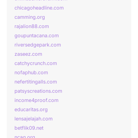
chicagoheadline.com
camming.org
rajalion88.com
goupuntacana.com
riversedgepark.com
zaseez.com
catchycrunch.com
nofaphub.com
nefertitingalls.com
patsyscreations.com
income4proof.com
educaritas.org
lensajelajah.com
betflik09.net
ncaq.org