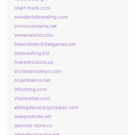
chart-track.com
wonderfultraveling.com
promocioname.net
wimaxworld.com
freeonlinecricketgames.net
bestcashing.biz
firerestrictions.us
archiesbrooklyn.com
muambeiros.net
infozblog.com
chonbaihat.com
elblogdeoscargonzalez.com
webpromote.net
steroids-store.co
arteydecoracion.net