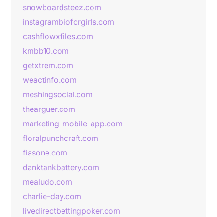
snowboardsteez.com
instagrambioforgirls.com
cashflowxfiles.com
kmbb10.com
getxtrem.com
weactinfo.com
meshingsocial.com
thearguer.com
marketing-mobile-app.com
floralpunchcraft.com
fiasone.com
danktankbattery.com
mealudo.com
charlie-day.com
livedirectbettingpoker.com