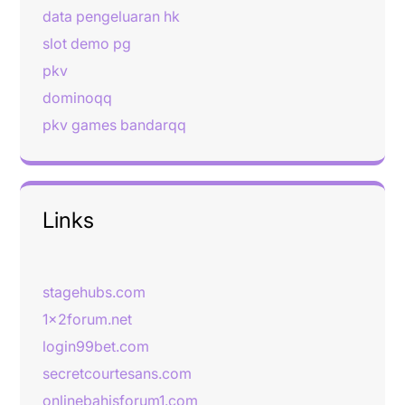
data pengeluaran hk
slot demo pg
pkv
dominoqq
pkv games bandarqq
Links
stagehubs.com
1x2forum.net
login99bet.com
secretcourtesans.com
onlinebahisforum1.com