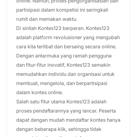
online. Namun, proses pengorganisasian dan
partisipasi dalam kompetisi ini seringkali
rumit dan memakan waktu.
Di sinilah Kontes123 berperan. Kontes123
adalah platform revolusioner yang mengubah
cara kita terlibat dan bersaing secara online.
Dengan antarmuka yang ramah pengguna
dan fitur-fitur inovatif, Kontes123 semakin
memudahkan individu dan organisasi untuk
membuat, mengelola, dan berpartisipasi
dalam kontes online.
Salah satu fitur utama Kontes123 adalah
proses pendaftarannya yang lancar. Peserta
dapat dengan mudah mendaftar kontes hanya
dengan beberapa klik, sehingga tidak