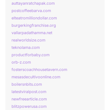
auttayanratchapak.com
postcoffeebarva.com
elteatromilliondollar.com
burgerkingfranchise.org
vallarpadathamma.net
realworldsize.com
teknolama.com
productforbaby.com
orb-z.com
fosterscoachhousetavern.com
mesasdecultivoonline.com
boilersnbits.com
latestviralpost.com
newfreearticle.com
blitzpowerusa.com