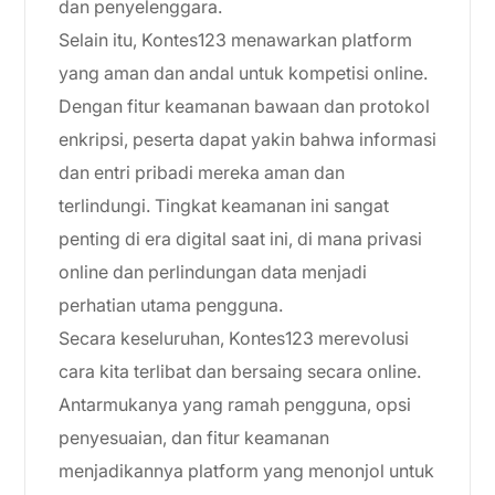
dan penyelenggara.
Selain itu, Kontes123 menawarkan platform
yang aman dan andal untuk kompetisi online.
Dengan fitur keamanan bawaan dan protokol
enkripsi, peserta dapat yakin bahwa informasi
dan entri pribadi mereka aman dan
terlindungi. Tingkat keamanan ini sangat
penting di era digital saat ini, di mana privasi
online dan perlindungan data menjadi
perhatian utama pengguna.
Secara keseluruhan, Kontes123 merevolusi
cara kita terlibat dan bersaing secara online.
Antarmukanya yang ramah pengguna, opsi
penyesuaian, dan fitur keamanan
menjadikannya platform yang menonjol untuk