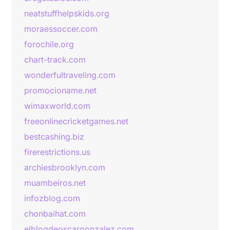
neatstuffhelpskids.org
moraessoccer.com
forochile.org
chart-track.com
wonderfultraveling.com
promocioname.net
wimaxworld.com
freeonlinecricketgames.net
bestcashing.biz
firerestrictions.us
archiesbrooklyn.com
muambeiros.net
infozblog.com
chonbaihat.com
elblogdeoscargonzalez.com