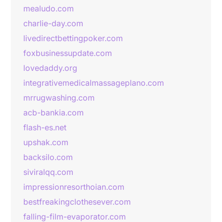
mealudo.com
charlie-day.com
livedirectbettingpoker.com
foxbusinessupdate.com
lovedaddy.org
integrativemedicalmassageplano.com
mrrugwashing.com
acb-bankia.com
flash-es.net
upshak.com
backsilo.com
siviralqq.com
impressionresorthoian.com
bestfreakingclothesever.com
falling-film-evaporator.com