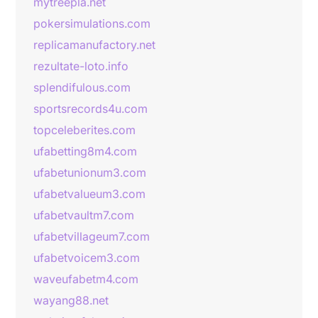
mytreepla.net
pokersimulations.com
replicamanufactory.net
rezultate-loto.info
splendifulous.com
sportsrecords4u.com
topceleberites.com
ufabetting8m4.com
ufabetunionum3.com
ufabetvalueum3.com
ufabetvaultm7.com
ufabetvillageum7.com
ufabetvoicem3.com
waveufabetm4.com
wayang88.net