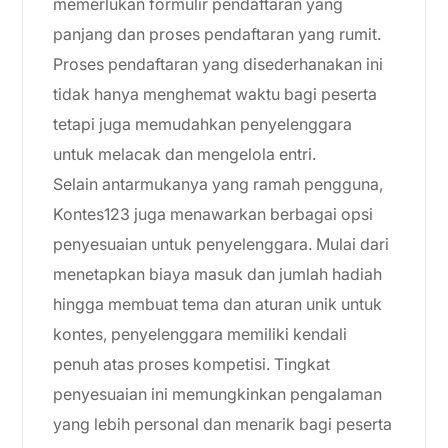
memerlukan formulir pendaftaran yang
panjang dan proses pendaftaran yang rumit.
Proses pendaftaran yang disederhanakan ini
tidak hanya menghemat waktu bagi peserta
tetapi juga memudahkan penyelenggara
untuk melacak dan mengelola entri.
Selain antarmukanya yang ramah pengguna,
Kontes123 juga menawarkan berbagai opsi
penyesuaian untuk penyelenggara. Mulai dari
menetapkan biaya masuk dan jumlah hadiah
hingga membuat tema dan aturan unik untuk
kontes, penyelenggara memiliki kendali
penuh atas proses kompetisi. Tingkat
penyesuaian ini memungkinkan pengalaman
yang lebih personal dan menarik bagi peserta