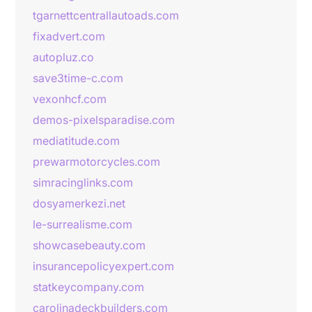
tgarnettcentrallautoads.com
fixadvert.com
autopluz.co
save3time-c.com
vexonhcf.com
demos-pixelsparadise.com
mediatitude.com
prewarmotorcycles.com
simracinglinks.com
dosyamerkezi.net
le-surrealisme.com
showcasebeauty.com
insurancepolicyexpert.com
statkeycompany.com
carolinadeckbuilders.com