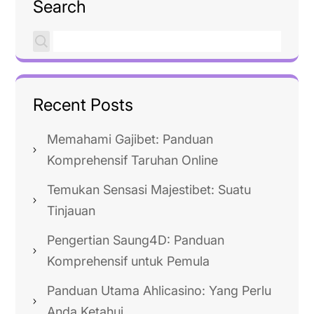
Search
Recent Posts
Memahami Gajibet: Panduan
Komprehensif Taruhan Online
Temukan Sensasi Majestibet: Suatu
Tinjauan
Pengertian Saung4D: Panduan
Komprehensif untuk Pemula
Panduan Utama Ahlicasino: Yang Perlu
Anda Ketahui