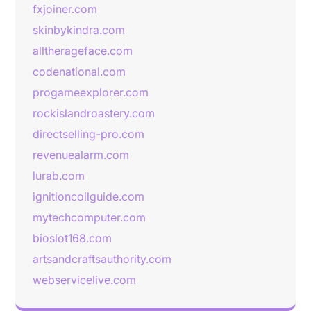
fxjoiner.com
skinbykindra.com
alltherageface.com
codenational.com
progameexplorer.com
rockislandroastery.com
directselling-pro.com
revenuealarm.com
lurab.com
ignitioncoilguide.com
mytechcomputer.com
bioslot168.com
artsandcraftsauthority.com
webservicelive.com