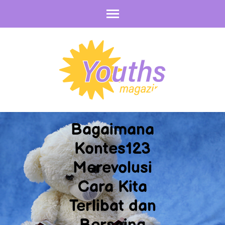
Skip
to
content
(Press
Enter)
Bagaimana
Kontes123
Merevolusi
Cara Kita
Terlibat dan