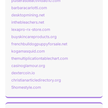
pulserasdeactividad10.com
barbaracarlotti.com
desktopmining.net
inthebleachers.net
lexapro-rx-store.com
buyskincareproducts.org
frenchbulldogpuppyforsale.net
kogamasquid.com
themultiplicationtablechart.com
casinoglamour.org
dextercoin.io
christianarticledirectory.org
5homestyle.com