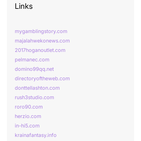
Links
mygamblingstory.com
majalahwekonews.com
2017hoganoutlet.com
pelmanec.com
domino99qq.net
directoryoftheweb.com
donttellashton.com
rush3studio.com
roro90.com
herzio.com
in-hi5.com
krainafantasy.info