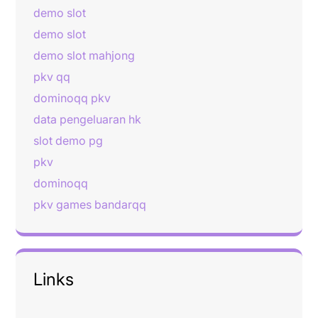
demo slot
demo slot
demo slot mahjong
pkv qq
dominoqq pkv
data pengeluaran hk
slot demo pg
pkv
dominoqq
pkv games bandarqq
Links