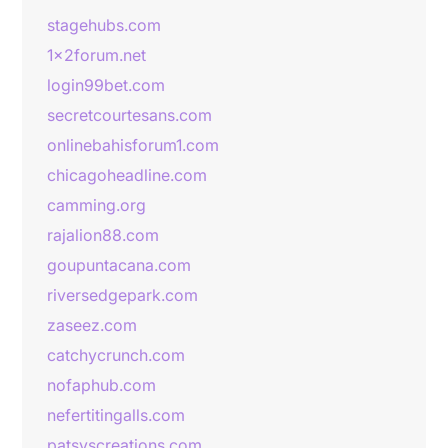
stagehubs.com
1x2forum.net
login99bet.com
secretcourtesans.com
onlinebahisforum1.com
chicagoheadline.com
camming.org
rajalion88.com
goupuntacana.com
riversedgepark.com
zaseez.com
catchycrunch.com
nofaphub.com
nefertitingalls.com
patsyscreations.com