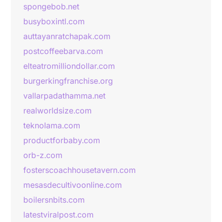
spongebob.net
busyboxintl.com
auttayanratchapak.com
postcoffeebarva.com
elteatromilliondollar.com
burgerkingfranchise.org
vallarpadathamma.net
realworldsize.com
teknolama.com
productforbaby.com
orb-z.com
fosterscoachhousetavern.com
mesasdecultivoonline.com
boilersnbits.com
latestviralpost.com