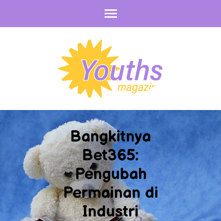
Skip
to
content
(Press
Enter)
Bangkitnya
Bet365:
Pengubah
Permainan di
Industri