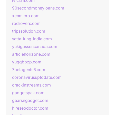
lvlcraft.com
90secondmoneyloans.com
xenmicro.com
rodrovers.com
tripssolution.com
satta-king-india.com
yukigassencanada.com
articlehorizone.com
yuqqbbzp.com
7betagents6.com
coronavirusuptodate.com
crackinstreams.com
gadgetspak.com
gearsngadget.com
hireseodoctor.com