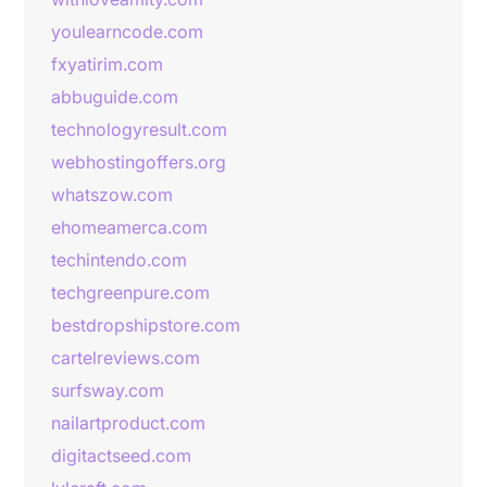
youlearncode.com
fxyatirim.com
abbuguide.com
technologyresult.com
webhostingoffers.org
whatszow.com
ehomeamerca.com
techintendo.com
techgreenpure.com
bestdropshipstore.com
cartelreviews.com
surfsway.com
nailartproduct.com
digitactseed.com