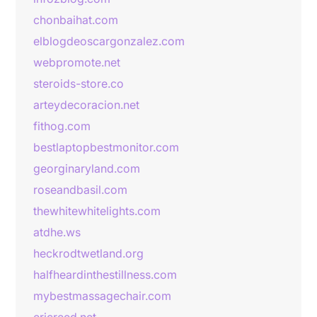
chonbaihat.com
elblogdeoscargonzalez.com
webpromote.net
steroids-store.co
arteydecoracion.net
fithog.com
bestlaptopbestmonitor.com
georginaryland.com
roseandbasil.com
thewhitewhitelights.com
atdhe.ws
heckrodtwetland.org
halfheardinthestillness.com
mybestmassagechair.com