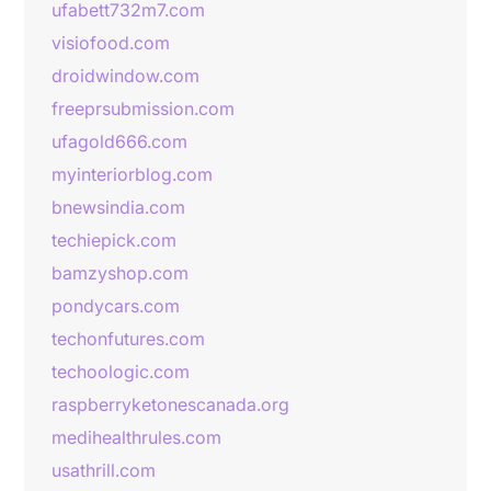
ufabett732m7.com
visiofood.com
droidwindow.com
freeprsubmission.com
ufagold666.com
myinteriorblog.com
bnewsindia.com
techiepick.com
bamzyshop.com
pondycars.com
techonfutures.com
techoologic.com
raspberryketonescanada.org
medihealthrules.com
usathrill.com