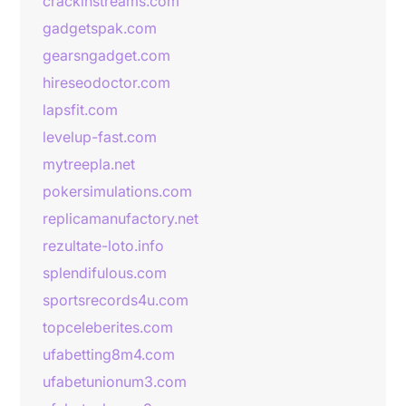
crackinstreams.com
gadgetspak.com
gearsngadget.com
hireseodoctor.com
lapsfit.com
levelup-fast.com
mytreepla.net
pokersimulations.com
replicamanufactory.net
rezultate-loto.info
splendifulous.com
sportsrecords4u.com
topceleberites.com
ufabetting8m4.com
ufabetunionum3.com