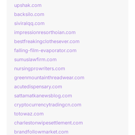
upshak.com
backsilo.com
siviralqq.com
impressionresorthoian.com
bestfreakingclothesever.com
falling-film-evaporator.com
sumuslawfirm.com
nursingprowriters.com
greenmountainthreadwear.com
acutedispensary.com
sattamatkanewsblog.com
cryptocurrencytradingcn.com
totowaz.com
charlestonwipesettlement.com
brandfollowmarket.com