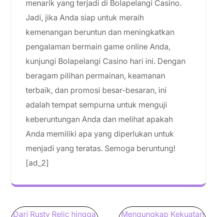
menarik yang terjadi di Bolapelangi Casino.
Jadi, jika Anda siap untuk meraih
kemenangan beruntun dan meningkatkan
pengalaman bermain game online Anda,
kunjungi Bolapelangi Casino hari ini. Dengan
beragam pilihan permainan, keamanan
terbaik, dan promosi besar-besaran, ini
adalah tempat sempurna untuk menguji
keberuntungan Anda dan melihat apakah
Anda memiliki apa yang diperlukan untuk
menjadi yang teratas. Semoga beruntung!
[ad_2]
Post
Dari Rusty Relic hingga
Mengungkap Kekuatan