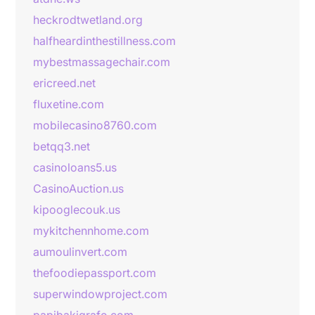
heckrodtwetland.org
halfheardinthestillness.com
mybestmassagechair.com
ericreed.net
fluxetine.com
mobilecasino8760.com
betqq3.net
casinoloans5.us
CasinoAuction.us
kipooglecouk.us
mykitchennhome.com
aumoulinvert.com
thefoodiepassport.com
superwindowproject.com