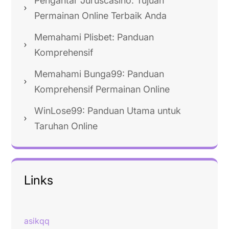
Pengantar Juruscasino: Tujuan
Permainan Online Terbaik Anda
Memahami Plisbet: Panduan
Komprehensif
Memahami Bunga99: Panduan
Komprehensif Permainan Online
WinLose99: Panduan Utama untuk
Taruhan Online
Links
asikqq