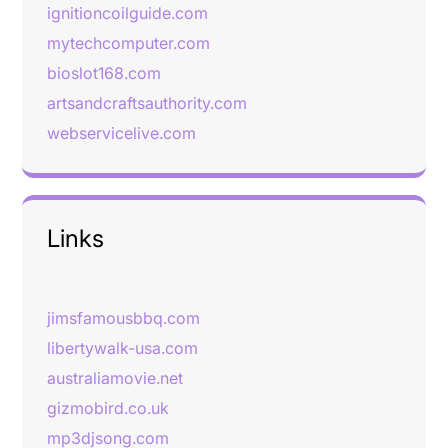
ignitioncoilguide.com
mytechcomputer.com
bioslot168.com
artsandcraftsauthority.com
webservicelive.com
Links
jimsfamousbbq.com
libertywalk-usa.com
australiamovie.net
gizmobird.co.uk
mp3djsong.com