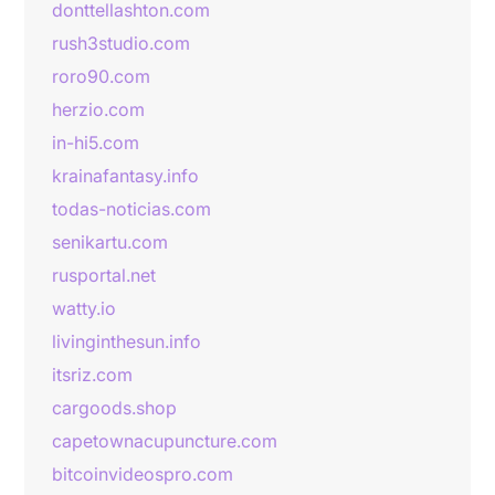
donttellashton.com
rush3studio.com
roro90.com
herzio.com
in-hi5.com
krainafantasy.info
todas-noticias.com
senikartu.com
rusportal.net
watty.io
livinginthesun.info
itsriz.com
cargoods.shop
capetownacupuncture.com
bitcoinvideospro.com