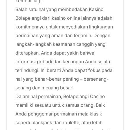
kembali lagi.
Salah satu hal yang membedakan Kasino
Bolapelangi dari kasino online lainnya adalah
komitmennya untuk menyediakan lingkungan
permainan yang aman dan terjamin. Dengan
langkah-langkah keamanan canggih yang
diterapkan, Anda dapat yakin bahwa
informasi pribadi dan keuangan Anda selalu
terlindungi. Ini berarti Anda dapat fokus pada
hal yang benar-benar penting – bersenang-
senang dan menang besar!
Dalam hal permainan, Bolapelangi Casino
memiliki sesuatu untuk semua orang. Baik
Anda penggemar permainan meja klasik
seperti blackjack dan roulette, atau lebih