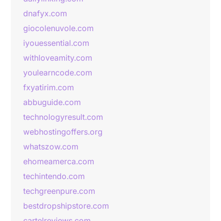
dnafyx.com
giocolenuvole.com
iyouessential.com
withloveamity.com
youlearncode.com
fxyatirim.com
abbuguide.com
technologyresult.com
webhostingoffers.org
whatszow.com
ehomeamerca.com
techintendo.com
techgreenpure.com
bestdropshipstore.com
cartelreviews.com