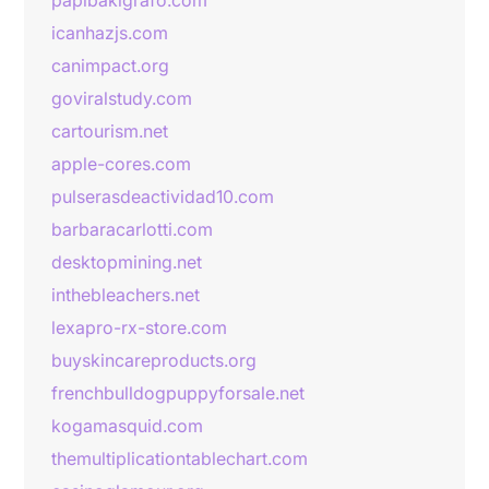
papibakigrafo.com
icanhazjs.com
canimpact.org
goviralstudy.com
cartourism.net
apple-cores.com
pulserasdeactividad10.com
barbaracarlotti.com
desktopmining.net
inthebleachers.net
lexapro-rx-store.com
buyskincareproducts.org
frenchbulldogpuppyforsale.net
kogamasquid.com
themultiplicationtablechart.com