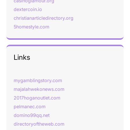
casinoglamour.org
dextercoin.io
christianarticledirectory.org
5homestyle.com
Links
mygamblingstory.com
majalahwekonews.com
2017hoganoutlet.com
pelmanec.com
domino99qq.net
directoryoftheweb.com