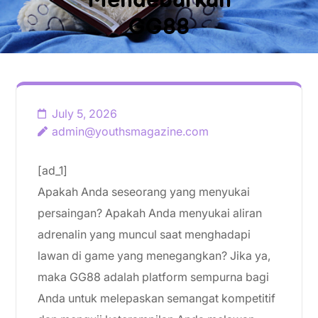
Mendebarkan
GG88
July 5, 2026
admin@youthsmagazine.com
[ad_1]
Apakah Anda seseorang yang menyukai
persaingan? Apakah Anda menyukai aliran
adrenalin yang muncul saat menghadapi
lawan di game yang menegangkan? Jika ya,
maka GG88 adalah platform sempurna bagi
Anda untuk melepaskan semangat kompetitif