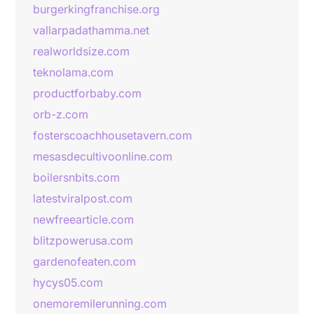
burgerkingfranchise.org
vallarpadathamma.net
realworldsize.com
teknolama.com
productforbaby.com
orb-z.com
fosterscoachhousetavern.com
mesasdecultivoonline.com
boilersnbits.com
latestviralpost.com
newfreearticle.com
blitzpowerusa.com
gardenofeaten.com
hycys05.com
onemoremilerunning.com