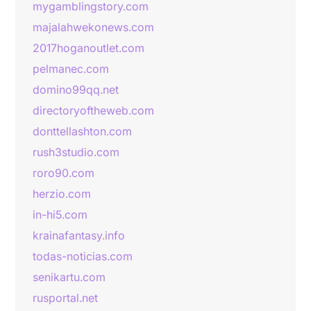
mygamblingstory.com
majalahwekonews.com
2017hoganoutlet.com
pelmanec.com
domino99qq.net
directoryoftheweb.com
donttellashton.com
rush3studio.com
roro90.com
herzio.com
in-hi5.com
krainafantasy.info
todas-noticias.com
senikartu.com
rusportal.net