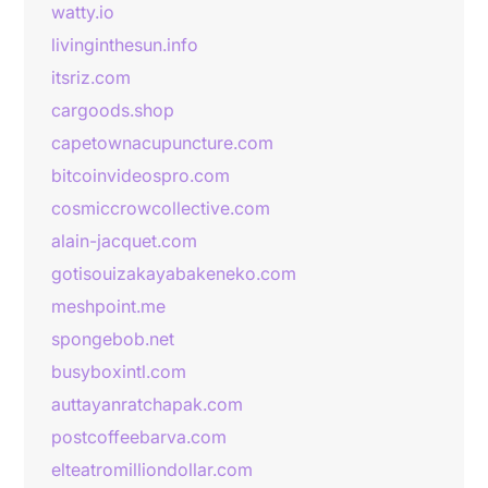
watty.io
livinginthesun.info
itsriz.com
cargoods.shop
capetownacupuncture.com
bitcoinvideospro.com
cosmiccrowcollective.com
alain-jacquet.com
gotisouizakayabakeneko.com
meshpoint.me
spongebob.net
busyboxintl.com
auttayanratchapak.com
postcoffeebarva.com
elteatromilliondollar.com