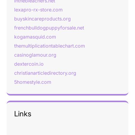
inthebleachers.net
lexapro-rx-store.com
buyskincareproducts.org
frenchbulldogpuppyforsale.net
kogamasquid.com
themultiplicationtablechart.com
casinoglamour.org
dextercoin.io
christianarticledirectory.org
5homestyle.com
Links