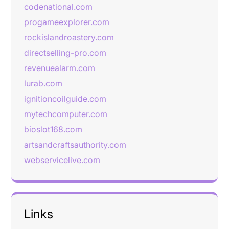
codenational.com
progameexplorer.com
rockislandroastery.com
directselling-pro.com
revenuealarm.com
lurab.com
ignitioncoilguide.com
mytechcomputer.com
bioslot168.com
artsandcraftsauthority.com
webservicelive.com
Links