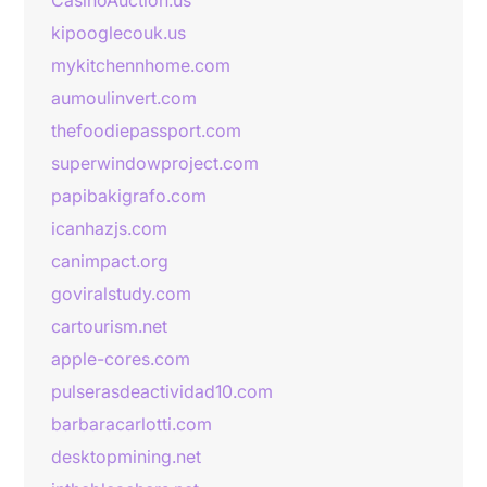
CasinoAuction.us
kipooglecouk.us
mykitchennhome.com
aumoulinvert.com
thefoodiepassport.com
superwindowproject.com
papibakigrafo.com
icanhazjs.com
canimpact.org
goviralstudy.com
cartourism.net
apple-cores.com
pulserasdeactividad10.com
barbaracarlotti.com
desktopmining.net