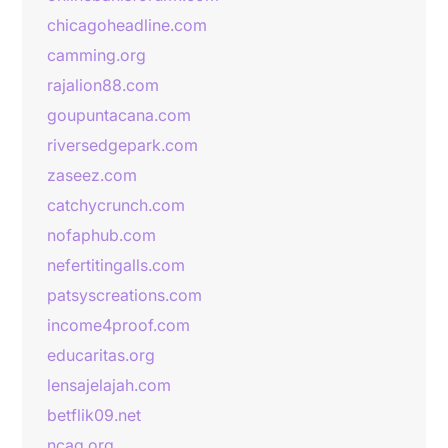
chicagoheadline.com
camming.org
rajalion88.com
goupuntacana.com
riversedgepark.com
zaseez.com
catchycrunch.com
nofaphub.com
nefertitingalls.com
patsyscreations.com
income4proof.com
educaritas.org
lensajelajah.com
betflik09.net
ncaq.org