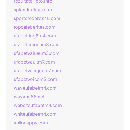
rezultate-loto.info
splendifulous.com
sportsrecords4u.com
topceleberites.com
ufabetting8m4.com
ufabetunionum3.com
ufabetvalueum3.com
ufabetvaultm7.com
ufabetvillageum7.com
ufabetvoicem3.com
waveufabetm4.com
wayang88.net
websiteufabetm4.com
whiteufabetm4.com
anikalappy.com