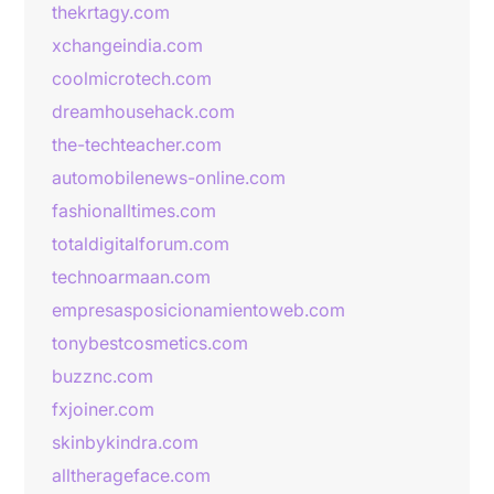
thekrtagy.com
xchangeindia.com
coolmicrotech.com
dreamhousehack.com
the-techteacher.com
automobilenews-online.com
fashionalltimes.com
totaldigitalforum.com
technoarmaan.com
empresasposicionamientoweb.com
tonybestcosmetics.com
buzznc.com
fxjoiner.com
skinbykindra.com
alltherageface.com