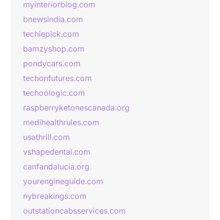
myinteriorblog.com
bnewsindia.com
techiepick.com
bamzyshop.com
pondycars.com
techonfutures.com
techoologic.com
raspberryketonescanada.org
medihealthrules.com
usathrill.com
vshapedental.com
canfandalucia.org
yourengineguide.com
nybreakings.com
outstationcabsservices.com