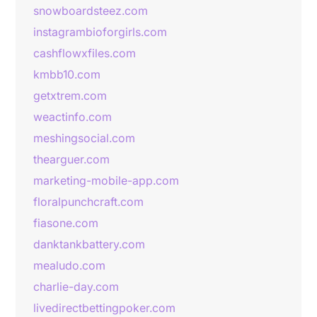
snowboardsteez.com
instagrambioforgirls.com
cashflowxfiles.com
kmbb10.com
getxtrem.com
weactinfo.com
meshingsocial.com
thearguer.com
marketing-mobile-app.com
floralpunchcraft.com
fiasone.com
danktankbattery.com
mealudo.com
charlie-day.com
livedirectbettingpoker.com