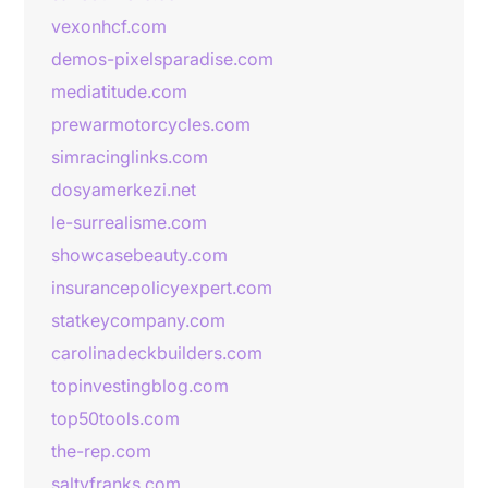
vexonhcf.com
demos-pixelsparadise.com
mediatitude.com
prewarmotorcycles.com
simracinglinks.com
dosyamerkezi.net
le-surrealisme.com
showcasebeauty.com
insurancepolicyexpert.com
statkeycompany.com
carolinadeckbuilders.com
topinvestingblog.com
top50tools.com
the-rep.com
saltyfranks.com