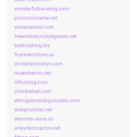
wonderfultraveling.com
promocioname.net
wimaxworld.com
freeonlinecricketgames.net
bestcashing.biz
firerestrictions.us
archiesbrooklyn.com
muambeiros.net
infozblog.com
chonbaihat.com
elblogdeoscargonzalez.com
webpromote.net
steroids-store.co
arteydecoracion.net