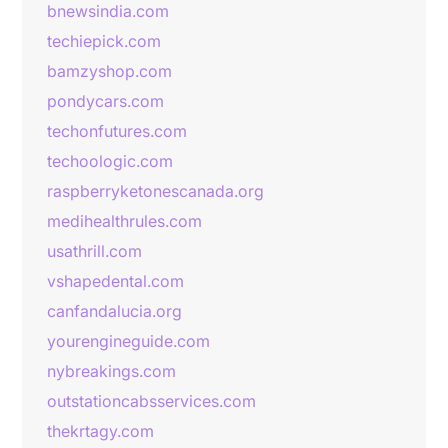
bnewsindia.com
techiepick.com
bamzyshop.com
pondycars.com
techonfutures.com
techoologic.com
raspberryketonescanada.org
medihealthrules.com
usathrill.com
vshapedental.com
canfandalucia.org
yourengineguide.com
nybreakings.com
outstationcabsservices.com
thekrtagy.com