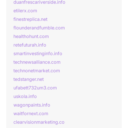
duanfrescariverside.info
etilerx.com
finestreplica.net
flounderandfumble.com
healthohunt.com
retefuturah.info
smartinvestinginfo.info
technewsalliance.com
technonetmarket.com
tedstanger.net
ufabett732um3.com
uskola.info
wagonpaints.info
waitfornext.com
clearvisionmarketing.co