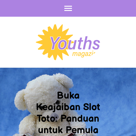
Skip
to
content
(Press
Enter)
Buka
Keajaiban Slot
Toto: Panduan
untuk Pemula