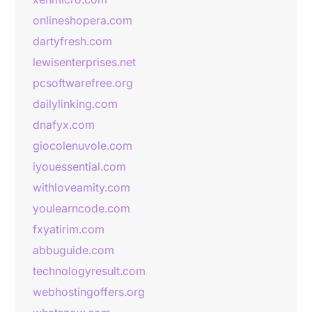
onlineshopera.com
dartyfresh.com
lewisenterprises.net
pcsoftwarefree.org
dailylinking.com
dnafyx.com
giocolenuvole.com
iyouessential.com
withloveamity.com
youlearncode.com
fxyatirim.com
abbuguide.com
technologyresult.com
webhostingoffers.org