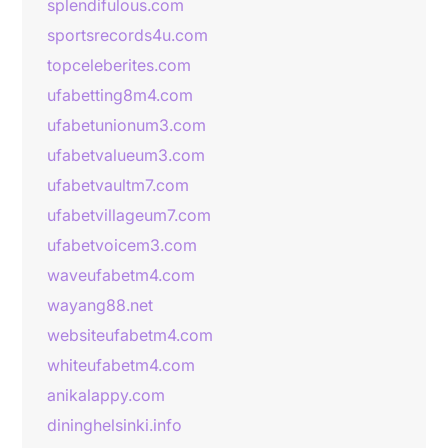
splendifulous.com
sportsrecords4u.com
topceleberites.com
ufabetting8m4.com
ufabetunionum3.com
ufabetvalueum3.com
ufabetvaultm7.com
ufabetvillageum7.com
ufabetvoicem3.com
waveufabetm4.com
wayang88.net
websiteufabetm4.com
whiteufabetm4.com
anikalappy.com
dininghelsinki.info