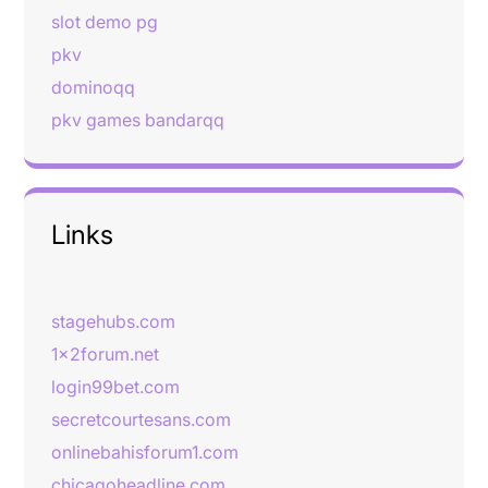
slot demo pg
pkv
dominoqq
pkv games bandarqq
Links
stagehubs.com
1x2forum.net
login99bet.com
secretcourtesans.com
onlinebahisforum1.com
chicagoheadline.com