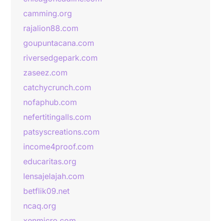
camming.org
rajalion88.com
goupuntacana.com
riversedgepark.com
zaseez.com
catchycrunch.com
nofaphub.com
nefertitingalls.com
patsyscreations.com
income4proof.com
educaritas.org
lensajelajah.com
betflik09.net
ncaq.org
xenmicro.com