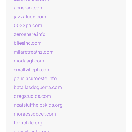
annerani.com
jazzatude.com
0022pa.com
zeroshare.info
bilesinc.com
milaretreatnz.com
modaagi.com
smallvilleph.com
galiciasuroeste.info
batallasdeguerra.com
dregstudios.com
neatstuffhelpskids.org
moraessoccer.com
forochile.org
chart-track.com