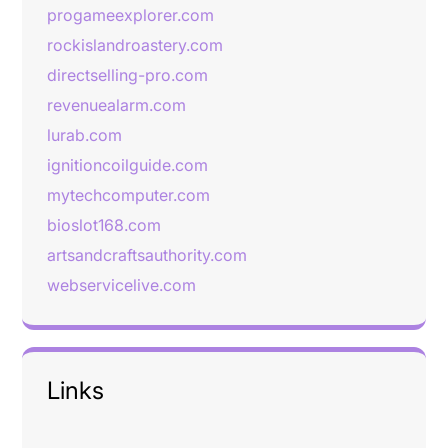
progameexplorer.com
rockislandroastery.com
directselling-pro.com
revenuealarm.com
lurab.com
ignitioncoilguide.com
mytechcomputer.com
bioslot168.com
artsandcraftsauthority.com
webservicelive.com
Links