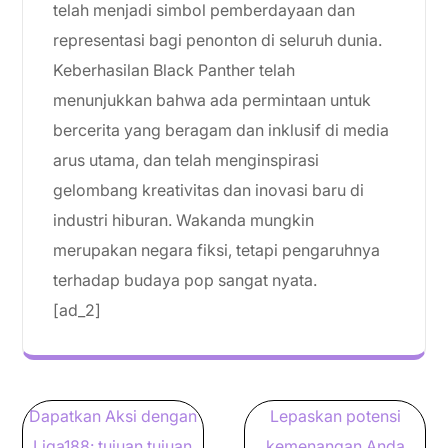
telah menjadi simbol pemberdayaan dan
representasi bagi penonton di seluruh dunia.
Keberhasilan Black Panther telah
menunjukkan bahwa ada permintaan untuk
bercerita yang beragam dan inklusif di media
arus utama, dan telah menginspirasi
gelombang kreativitas dan inovasi baru di
industri hiburan. Wakanda mungkin
merupakan negara fiksi, tetapi pengaruhnya
terhadap budaya pop sangat nyata.
[ad_2]
Post
Dapatkan Aksi dengan
Lepaskan potensi
navigation
Liga188: tujuan tujuan
kemenangan Anda