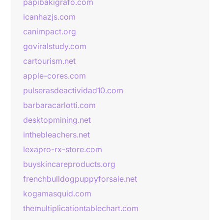
papibakigrafo.com
icanhazjs.com
canimpact.org
goviralstudy.com
cartourism.net
apple-cores.com
pulserasdeactividad10.com
barbaracarlotti.com
desktopmining.net
inthebleachers.net
lexapro-rx-store.com
buyskincareproducts.org
frenchbulldogpuppyforsale.net
kogamasquid.com
themultiplicationtablechart.com