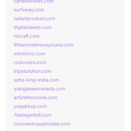
cartelreviews.com
surfsway.com
nailartproduct.com
digitactseed.com
lvlcraft.com
90secondmoneyloans.com
xenmicro.com
rodrovers.com
tripssolution.com
satta-king-india.com
yukigassencanada.com
articlehorizone.com
yuqqbbzp.com
7betagents6.com
coronavirusuptodate.com