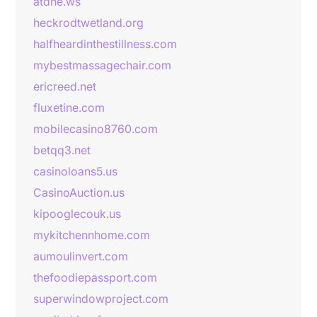
atdhe.ws
heckrodtwetland.org
halfheardinthestillness.com
mybestmassagechair.com
ericreed.net
fluxetine.com
mobilecasino8760.com
betqq3.net
casinoloans5.us
CasinoAuction.us
kipooglecouk.us
mykitchennhome.com
aumoulinvert.com
thefoodiepassport.com
superwindowproject.com