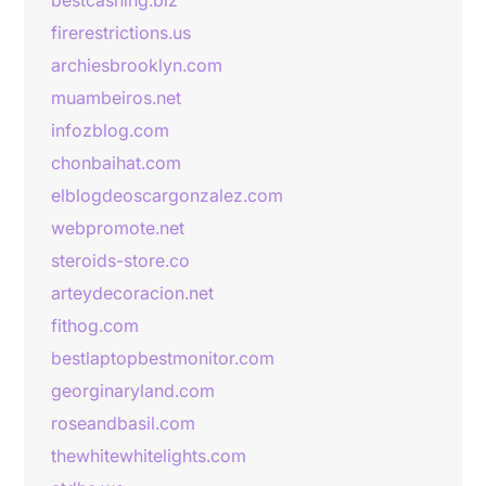
bestcashing.biz
firerestrictions.us
archiesbrooklyn.com
muambeiros.net
infozblog.com
chonbaihat.com
elblogdeoscargonzalez.com
webpromote.net
steroids-store.co
arteydecoracion.net
fithog.com
bestlaptopbestmonitor.com
georginaryland.com
roseandbasil.com
thewhitewhitelights.com