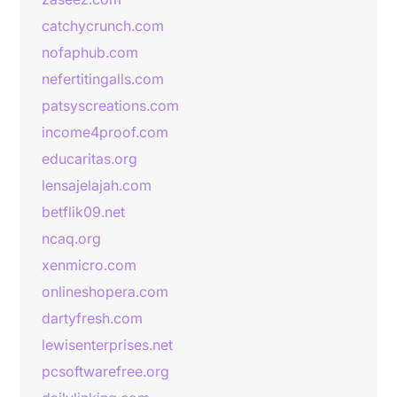
catchycrunch.com
nofaphub.com
nefertitingalls.com
patsyscreations.com
income4proof.com
educaritas.org
lensajelajah.com
betflik09.net
ncaq.org
xenmicro.com
onlineshopera.com
dartyfresh.com
lewisenterprises.net
pcsoftwarefree.org