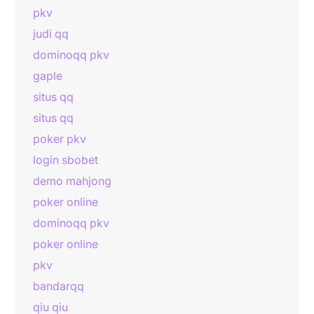
pkv
judi qq
dominoqq pkv
gaple
situs qq
situs qq
poker pkv
login sbobet
demo mahjong
poker online
dominoqq pkv
poker online
pkv
bandarqq
qiu qiu