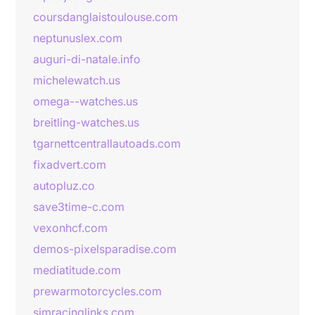
coursdanglaistoulouse.com
neptunuslex.com
auguri-di-natale.info
michelewatch.us
omega--watches.us
breitling-watches.us
tgarnettcentrallautoads.com
fixadvert.com
autopluz.co
save3time-c.com
vexonhcf.com
demos-pixelsparadise.com
mediatitude.com
prewarmotorcycles.com
simracinglinks.com