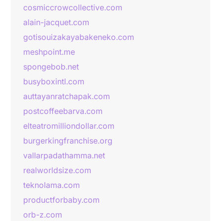
cosmiccrowcollective.com
alain-jacquet.com
gotisouizakayabakeneko.com
meshpoint.me
spongebob.net
busyboxintl.com
auttayanratchapak.com
postcoffeebarva.com
elteatromilliondollar.com
burgerkingfranchise.org
vallarpadathamma.net
realworldsize.com
teknolama.com
productforbaby.com
orb-z.com