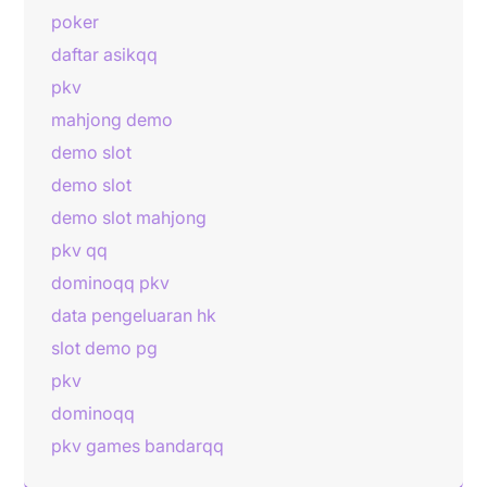
poker
daftar asikqq
pkv
mahjong demo
demo slot
demo slot
demo slot mahjong
pkv qq
dominoqq pkv
data pengeluaran hk
slot demo pg
pkv
dominoqq
pkv games bandarqq