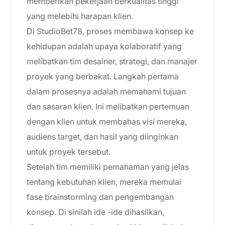
memberikan pekerjaan berkualitas tinggi
yang melebihi harapan klien.
Di StudioBet78, proses membawa konsep ke
kehidupan adalah upaya kolaboratif yang
melibatkan tim desainer, strategi, dan manajer
proyek yang berbakat. Langkah pertama
dalam prosesnya adalah memahami tujuan
dan sasaran klien. Ini melibatkan pertemuan
dengan klien untuk membahas visi mereka,
audiens target, dan hasil yang diinginkan
untuk proyek tersebut.
Setelah tim memiliki pemahaman yang jelas
tentang kebutuhan klien, mereka memulai
fase brainstorming dan pengembangan
konsep. Di sinilah ide -ide dihasilkan,