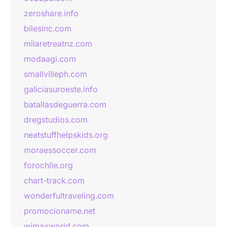
zeroshare.info
bilesinc.com
milaretreatnz.com
modaagi.com
smallvilleph.com
galiciasuroeste.info
batallasdeguerra.com
dregstudios.com
neatstuffhelpskids.org
moraessoccer.com
forochile.org
chart-track.com
wonderfultraveling.com
promocioname.net
wimaxworld.com