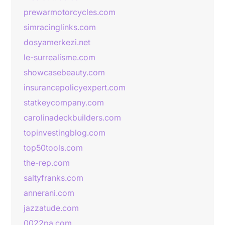
prewarmotorcycles.com
simracinglinks.com
dosyamerkezi.net
le-surrealisme.com
showcasebeauty.com
insurancepolicyexpert.com
statkeycompany.com
carolinadeckbuilders.com
topinvestingblog.com
top50tools.com
the-rep.com
saltyfranks.com
annerani.com
jazzatude.com
0022pa.com