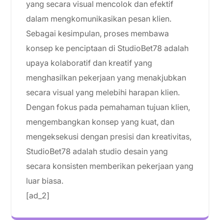
yang secara visual mencolok dan efektif
dalam mengkomunikasikan pesan klien.
Sebagai kesimpulan, proses membawa
konsep ke penciptaan di StudioBet78 adalah
upaya kolaboratif dan kreatif yang
menghasilkan pekerjaan yang menakjubkan
secara visual yang melebihi harapan klien.
Dengan fokus pada pemahaman tujuan klien,
mengembangkan konsep yang kuat, dan
mengeksekusi dengan presisi dan kreativitas,
StudioBet78 adalah studio desain yang
secara konsisten memberikan pekerjaan yang
luar biasa.
[ad_2]