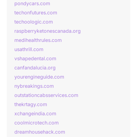
pondycars.com
techonfutures.com
techoologic.com
raspberryketonescanada.org
medihealthrules.com
usathrill.com
vshapedental.com
canfandalucia.org
yourengineguide.com
nybreakings.com
outstationcabsservices.com
thekrtagy.com
xchangeindia.com
coolmicrotech.com
dreamhousehack.com