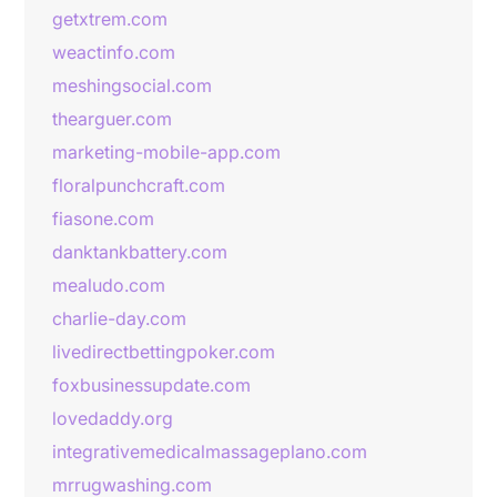
getxtrem.com
weactinfo.com
meshingsocial.com
thearguer.com
marketing-mobile-app.com
floralpunchcraft.com
fiasone.com
danktankbattery.com
mealudo.com
charlie-day.com
livedirectbettingpoker.com
foxbusinessupdate.com
lovedaddy.org
integrativemedicalmassageplano.com
mrrugwashing.com