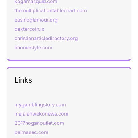
kogamasquid.com
themultiplicationtablechart.com
casinoglamour.org
dextercoin.io
christianarticledirectory.org
5homestyle.com
Links
mygamblingstory.com
majalahwekonews.com
2017hoganoutlet.com
pelmanec.com