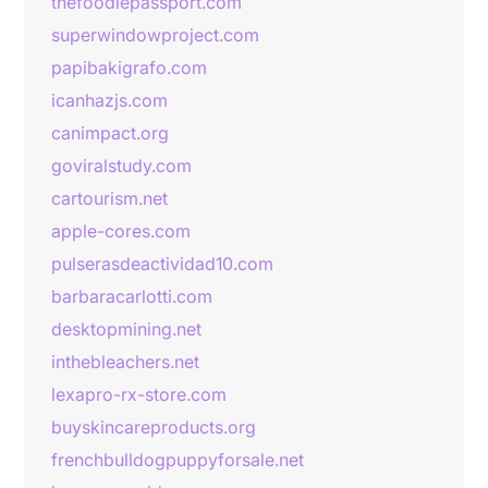
thefoodiepassport.com
superwindowproject.com
papibakigrafo.com
icanhazjs.com
canimpact.org
goviralstudy.com
cartourism.net
apple-cores.com
pulserasdeactividad10.com
barbaracarlotti.com
desktopmining.net
inthebleachers.net
lexapro-rx-store.com
buyskincareproducts.org
frenchbulldogpuppyforsale.net