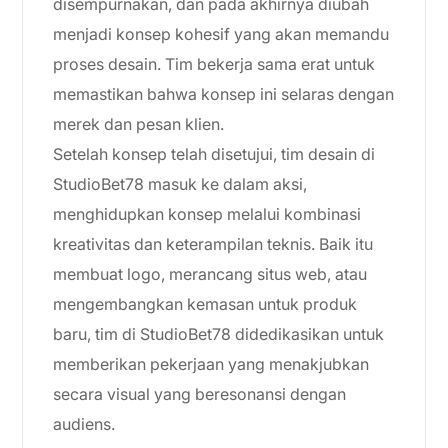
disempurnakan, dan pada akhirnya diubah
menjadi konsep kohesif yang akan memandu
proses desain. Tim bekerja sama erat untuk
memastikan bahwa konsep ini selaras dengan
merek dan pesan klien.
Setelah konsep telah disetujui, tim desain di
StudioBet78 masuk ke dalam aksi,
menghidupkan konsep melalui kombinasi
kreativitas dan keterampilan teknis. Baik itu
membuat logo, merancang situs web, atau
mengembangkan kemasan untuk produk
baru, tim di StudioBet78 didedikasikan untuk
memberikan pekerjaan yang menakjubkan
secara visual yang beresonansi dengan
audiens.