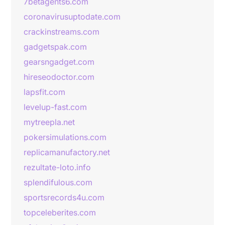
7betagents6.com
coronavirusuptodate.com
crackinstreams.com
gadgetspak.com
gearsngadget.com
hireseodoctor.com
lapsfit.com
levelup-fast.com
mytreepla.net
pokersimulations.com
replicamanufactory.net
rezultate-loto.info
splendifulous.com
sportsrecords4u.com
topceleberites.com