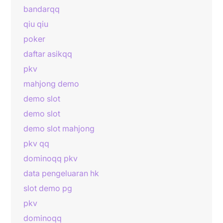
bandarqq
qiu qiu
poker
daftar asikqq
pkv
mahjong demo
demo slot
demo slot
demo slot mahjong
pkv qq
dominoqq pkv
data pengeluaran hk
slot demo pg
pkv
dominoqq