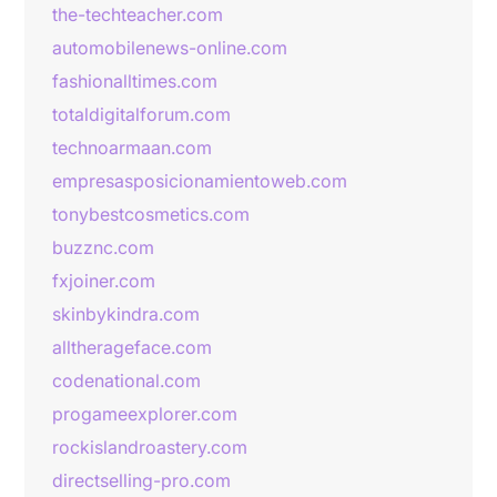
the-techteacher.com
automobilenews-online.com
fashionalltimes.com
totaldigitalforum.com
technoarmaan.com
empresasposicionamientoweb.com
tonybestcosmetics.com
buzznc.com
fxjoiner.com
skinbykindra.com
alltherageface.com
codenational.com
progameexplorer.com
rockislandroastery.com
directselling-pro.com