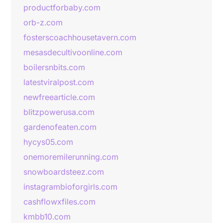
productforbaby.com
orb-z.com
fosterscoachhousetavern.com
mesasdecultivoonline.com
boilersnbits.com
latestviralpost.com
newfreearticle.com
blitzpowerusa.com
gardenofeaten.com
hycys05.com
onemoremilerunning.com
snowboardsteez.com
instagrambioforgirls.com
cashflowxfiles.com
kmbb10.com