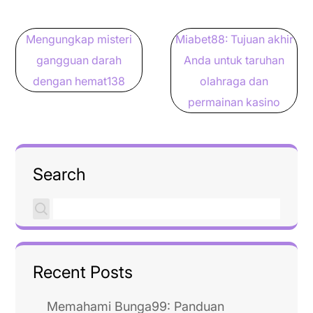
Post
Mengungkap misteri
Miabet88: Tujuan akhir
navigation
gangguan darah
Anda untuk taruhan
dengan hemat138
olahraga dan
permainan kasino
Search
Recent Posts
Memahami Bunga99: Panduan