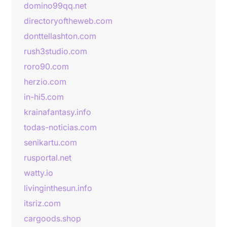
domino99qq.net
directoryoftheweb.com
donttellashton.com
rush3studio.com
roro90.com
herzio.com
in-hi5.com
krainafantasy.info
todas-noticias.com
senikartu.com
rusportal.net
watty.io
livinginthesun.info
itsriz.com
cargoods.shop