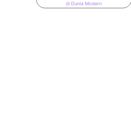
navigation
di Dunia Modern