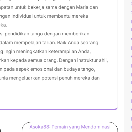
patan untuk bekerja sama dengan Maria dan
ngan individual untuk membantu mereka
ka.
usi pendidikan tango dengan memberikan
dalam mempelajari tarian. Baik Anda seorang
g ingin meningkatkan keterampilan Anda,
rkan kepada semua orang. Dengan instruktur ahli,
n pada aspek emosional dan budaya tango,
unia mengeluarkan potensi penuh mereka dan
Asoka88: Pemain yang Mendominasi