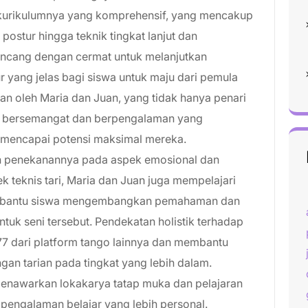
h kurikulumnya yang komprehensif, yang mencakup
 postur hingga teknik tingkat lanjut dan
irancang dengan cermat untuk melanjutkan
 yang jelas bagi siswa untuk maju dari pemula
rkan oleh Maria dan Juan, yang tidak hanya penari
ang bersemangat dan berpengalaman yang
 mencapai potensi maksimal mereka.
ah penekanannya pada aspek emosional dan
 teknis tari, Maria dan Juan juga mempelajari
embantu siswa mengembangkan pemahaman dan
ntuk seni tersebut. Pendekatan holistik terhadap
 dari platform tango lainnya dan membantu
an tarian pada tingkat yang lebih dalam.
 menawarkan lokakarya tatap muka dan pelajaran
pengalaman belajar yang lebih personal.