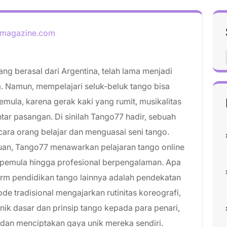
magazine.com
ang berasal dari Argentina, telah lama menjadi
nia. Namun, mempelajari seluk-beluk tango bisa
mula, karena gerak kaki yang rumit, musikalitas
tar pasangan. Di sinilah Tango77 hadir, sebuah
ara orang belajar dan menguasai seni tango.
Juan, Tango77 menawarkan pelajaran tango online
ri pemula hingga profesional berpengalaman. Apa
m pendidikan tango lainnya adalah pendekatan
de tradisional mengajarkan rutinitas koreografi,
ik dasar dan prinsip tango kepada para penari,
an menciptakan gaya unik mereka sendiri.