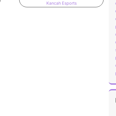
Kancah Esports