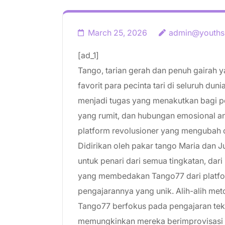
March 25, 2026
admin@youths
[ad_1]
Tango, tarian gerah dan penuh gairah y
favorit para pecinta tari di seluruh du
menjadi tugas yang menakutkan bagi pe
yang rumit, dan hubungan emosional an
platform revolusioner yang mengubah c
Didirikan oleh pakar tango Maria dan 
untuk penari dari semua tingkatan, da
yang membedakan Tango77 dari platfor
pengajarannya yang unik. Alih-alih meto
Tango77 berfokus pada pengajaran tekn
memungkinkan mereka berimprovisasi d