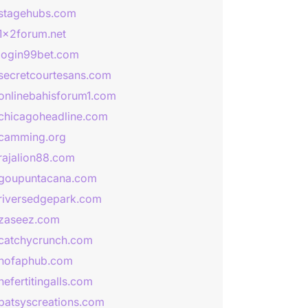
stagehubs.com
1x2forum.net
login99bet.com
secretcourtesans.com
onlinebahisforum1.com
chicagoheadline.com
camming.org
rajalion88.com
goupuntacana.com
riversedgepark.com
zaseez.com
catchycrunch.com
nofaphub.com
nefertitingalls.com
patsyscreations.com