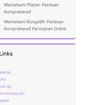
Memahami Plisbet: Panduan
Komprehensif
Memahami Bunga99: Panduan
Komprehensif Permainan Online
Links
asikqq
pkv
judi qq
dominoqq pkv
gaple