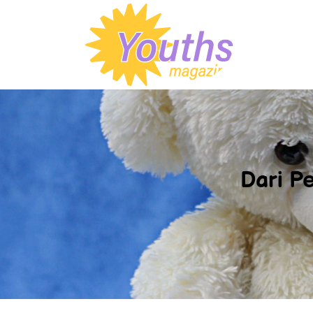
Skip
to
content
(Press
Enter)
Dari P