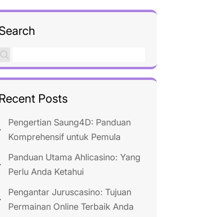
Search
Recent Posts
Pengertian Saung4D: Panduan
Komprehensif untuk Pemula
Panduan Utama Ahlicasino: Yang
Perlu Anda Ketahui
Pengantar Juruscasino: Tujuan
Permainan Online Terbaik Anda