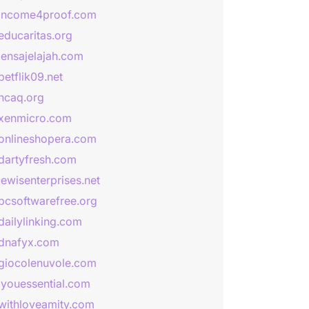
income4proof.com
educaritas.org
lensajelajah.com
betflik09.net
ncaq.org
xenmicro.com
onlineshopera.com
dartyfresh.com
lewisenterprises.net
pcsoftwarefree.org
dailylinking.com
dnafyx.com
giocolenuvole.com
iyouessential.com
withloveamity.com