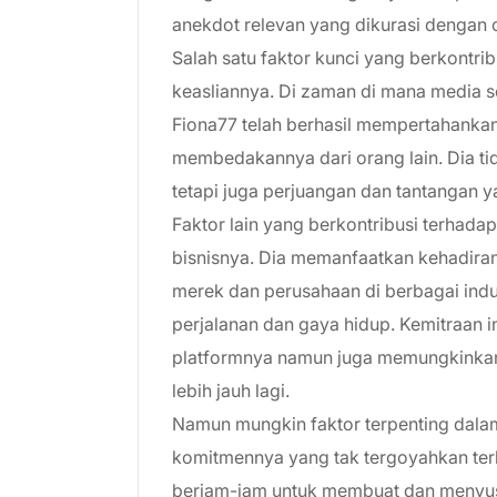
anekdot relevan yang dikurasi dengan 
Salah satu faktor kunci yang berkontri
keasliannya. Di zaman di mana media sos
Fiona77 telah berhasil mempertahankan 
membedakannya dari orang lain. Dia ti
tetapi juga perjuangan dan tantangan y
Faktor lain yang berkontribusi terhad
bisnisnya. Dia memanfaatkan kehadiran
merek dan perusahaan di berbagai indu
perjalanan dan gaya hidup. Kemitraan 
platformnya namun juga memungkinka
lebih jauh lagi.
Namun mungkin faktor terpenting dala
komitmennya yang tak tergoyahkan ter
berjam-jam untuk membuat dan menyusu