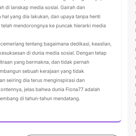
ah di lanskap media sosial. Gairah dan
a hal yang dia lakukan, dan upaya tanpa henti
g telah mendorongnya ke puncak hierarki media
cemerlang tentang bagaimana dedikasi, keaslian,
esuksesan di dunia media sosial. Dengan tetap
emitraan yang bermakna, dan tidak pernah
embangun sebuah kerajaan yang tidak
 seiring dia terus menginspirasi dan
ntennya, jelas bahwa dunia Fiona77 adalah
kembang di tahun-tahun mendatang.