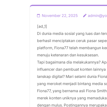
November 22, 2025
admin@yo
[ad_1]
Di dunia media sosial yang luas dan te
berhasil menciptakan ceruk pasar seper
platform, Fiona77 telah membangun ke
menuju ketenaran dan kesuksesan.
Tapi bagaimana dia melakukannya? Ap
influencer dan pembuat konten lainnya
lanskap digital? Mari selami dunia Fion
yang meroket menjadi bintang media so
Fiona77, yang bernama asli Fiona Smith
merek konten uniknya yang memadukan 
dengan mulus. Postingannya merupakan