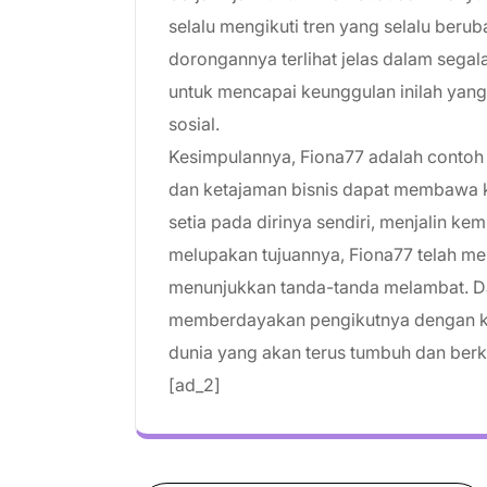
selalu mengikuti tren yang selalu berub
dorongannya terlihat jelas dalam segal
untuk mencapai keunggulan inilah yan
sosial.
Kesimpulannya, Fiona77 adalah contoh 
dan ketajaman bisnis dapat membawa k
setia pada dirinya sendiri, menjalin k
melupakan tujuannya, Fiona77 telah m
menunjukkan tanda-tanda melambat. Dan
memberdayakan pengikutnya dengan ko
dunia yang akan terus tumbuh dan ber
[ad_2]