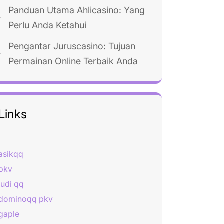
Panduan Utama Ahlicasino: Yang
Perlu Anda Ketahui
Pengantar Juruscasino: Tujuan
Permainan Online Terbaik Anda
Links
asikqq
pkv
judi qq
dominoqq pkv
gaple