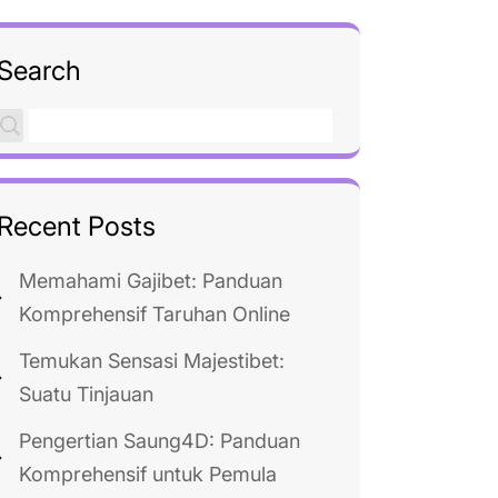
Search
Recent Posts
Memahami Gajibet: Panduan
Komprehensif Taruhan Online
Temukan Sensasi Majestibet:
Suatu Tinjauan
Pengertian Saung4D: Panduan
Komprehensif untuk Pemula