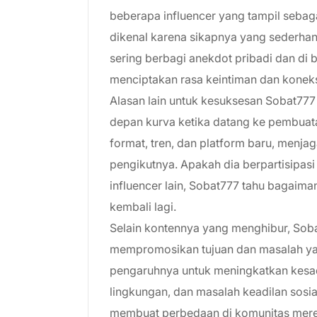
beberapa influencer yang tampil sebaga
dikenal karena sikapnya yang sederhana
sering berbagi anekdot pribadi dan di 
menciptakan rasa keintiman dan konek
Alasan lain untuk kesuksesan Sobat77
depan kurva ketika datang ke pembuat
format, tren, dan platform baru, menja
pengikutnya. Apakah dia berpartisipasi
influencer lain, Sobat777 tahu bagaim
kembali lagi.
Selain kontennya yang menghibur, Sob
mempromosikan tujuan dan masalah ya
pengaruhnya untuk meningkatkan kesad
lingkungan, dan masalah keadilan sosia
membuat perbedaan di komunitas mere