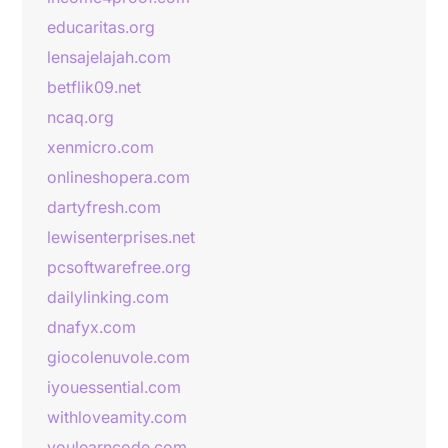
educaritas.org
lensajelajah.com
betflik09.net
ncaq.org
xenmicro.com
onlineshopera.com
dartyfresh.com
lewisenterprises.net
pcsoftwarefree.org
dailylinking.com
dnafyx.com
giocolenuvole.com
iyouessential.com
withloveamity.com
youlearncode.com