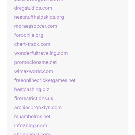
dregstudios.com
neatstuffhelpskids.org
moraessoccer.com
forochile.org
chart-track.com
wonderfultraveling.com
promocioname.net
wimaxworld.com
freeonlinecricketgames.net
bestcashing.biz
firerestrictions.us
archiesbrooklyn.com
muambeiros.net
infozblog.com
chonbaihat.com