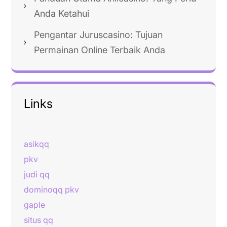
Anda Ketahui
Pengantar Juruscasino: Tujuan
Permainan Online Terbaik Anda
Links
asikqq
pkv
judi qq
dominoqq pkv
gaple
situs qq