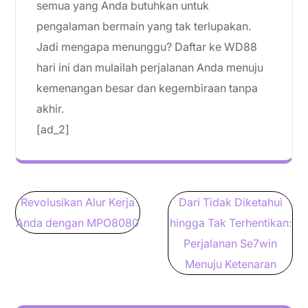
semua yang Anda butuhkan untuk
pengalaman bermain yang tak terlupakan.
Jadi mengapa menunggu? Daftar ke WD88
hari ini dan mulailah perjalanan Anda menuju
kemenangan besar dan kegembiraan tanpa
akhir.
[ad_2]
Post
Revolusikan Alur Kerja
Dari Tidak Diketahui
navigation
Anda dengan MPO8080
hingga Tak Terhentikan:
Perjalanan Se7win
Menuju Ketenaran