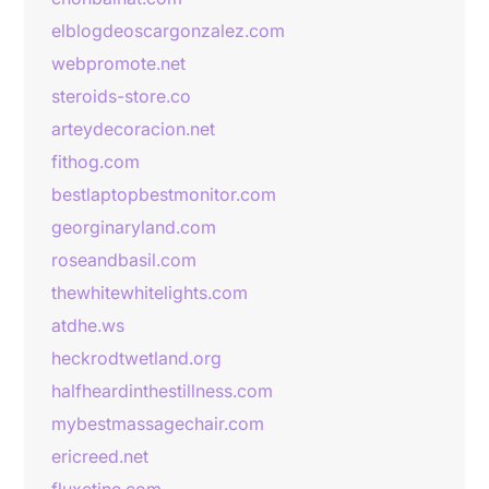
elblogdeoscargonzalez.com
webpromote.net
steroids-store.co
arteydecoracion.net
fithog.com
bestlaptopbestmonitor.com
georginaryland.com
roseandbasil.com
thewhitewhitelights.com
atdhe.ws
heckrodtwetland.org
halfheardinthestillness.com
mybestmassagechair.com
ericreed.net