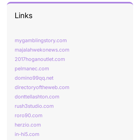
Links
mygamblingstory.com
majalahwekonews.com
2017hoganoutlet.com
pelmanec.com
domino99qq.net
directoryoftheweb.com
donttellashton.com
rush3studio.com
roro90.com
herzio.com
in-hi5.com