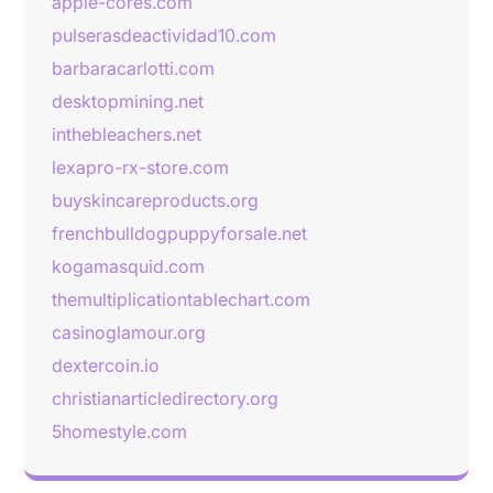
apple-cores.com
pulserasdeactividad10.com
barbaracarlotti.com
desktopmining.net
inthebleachers.net
lexapro-rx-store.com
buyskincareproducts.org
frenchbulldogpuppyforsale.net
kogamasquid.com
themultiplicationtablechart.com
casinoglamour.org
dextercoin.io
christianarticledirectory.org
5homestyle.com