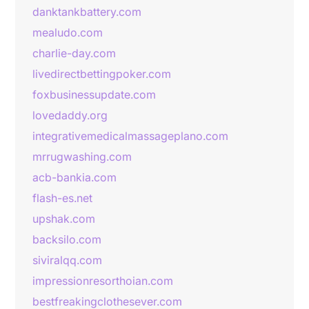
danktankbattery.com
mealudo.com
charlie-day.com
livedirectbettingpoker.com
foxbusinessupdate.com
lovedaddy.org
integrativemedicalmassageplano.com
mrrugwashing.com
acb-bankia.com
flash-es.net
upshak.com
backsilo.com
siviralqq.com
impressionresorthoian.com
bestfreakingclothesever.com