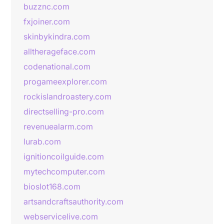
buzznc.com
fxjoiner.com
skinbykindra.com
alltherageface.com
codenational.com
progameexplorer.com
rockislandroastery.com
directselling-pro.com
revenuealarm.com
lurab.com
ignitioncoilguide.com
mytechcomputer.com
bioslot168.com
artsandcraftsauthority.com
webservicelive.com