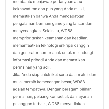
membantu menjawab pertanyaan atau
kekhawatiran apa pun yang Anda miliki,
memastikan bahwa Anda mendapatkan
pengalaman bermain game yang lancar dan
menyenangkan. Selain itu, WD88
memprioritaskan keamanan dan keadilan,
memanfaatkan teknologi enkripsi canggih
dan generator nomor acak untuk melindungi
informasi pribadi Anda dan memastikan
permainan yang adil.
Jika Anda siap untuk ikut serta dalam aksi dan
mulai meraih kemenangan besar, WD88
adalah tempatnya. Dengan beragam pilihan
permainan, peluang kompetitif, dan layanan
pelanggan terbaik, WD88 menyediakan