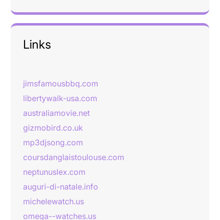
Links
jimsfamousbbq.com
libertywalk-usa.com
australiamovie.net
gizmobird.co.uk
mp3djsong.com
coursdanglaistoulouse.com
neptunuslex.com
auguri-di-natale.info
michelewatch.us
omega--watches.us