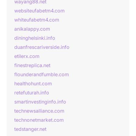
wayang88.net
websiteufabetm4.com
whiteufabetm4.com
anikalappy.com
dininghelsinki.info
duanfrescariverside.info
etilerx.com
finestreplica.net
flounderandfumble.com
healthohunt.com
retefuturah.info
smartinvestinginfo.info
technewsalliance.com
technonetmarket.com
tedstanger.net