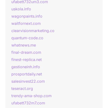
ufabett732um3.com
uskola.info
wagonpaints.info
waitfornext.com
clearvisionmarketing.co
quantum-code.co
whatnews.me
final-dream.com
finest-replica.net
gestioneinh.info
prosportdaily.net
salesinvest22.com
teseract.org
trendy-ama-shop.com
ufabett732m7.com