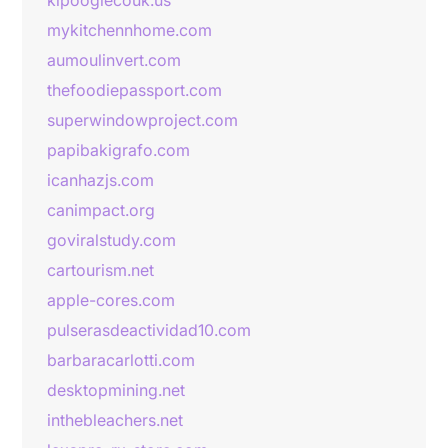
kipooglecouk.us
mykitchennhome.com
aumoulinvert.com
thefoodiepassport.com
superwindowproject.com
papibakigrafo.com
icanhazjs.com
canimpact.org
goviralstudy.com
cartourism.net
apple-cores.com
pulserasdeactividad10.com
barbaracarlotti.com
desktopmining.net
inthebleachers.net