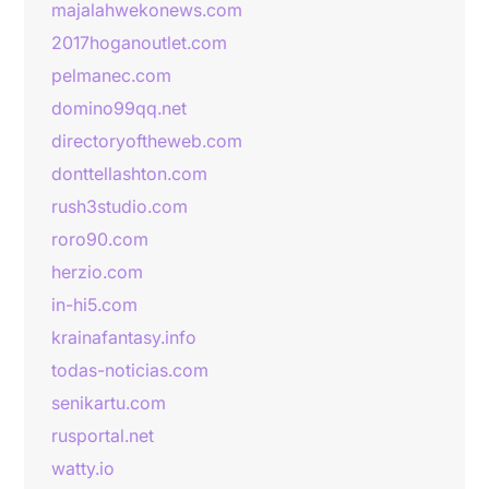
majalahwekonews.com
2017hoganoutlet.com
pelmanec.com
domino99qq.net
directoryoftheweb.com
donttellashton.com
rush3studio.com
roro90.com
herzio.com
in-hi5.com
krainafantasy.info
todas-noticias.com
senikartu.com
rusportal.net
watty.io