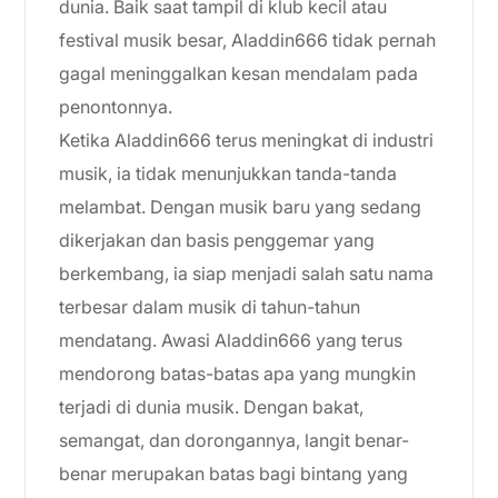
dunia. Baik saat tampil di klub kecil atau
festival musik besar, Aladdin666 tidak pernah
gagal meninggalkan kesan mendalam pada
penontonnya.
Ketika Aladdin666 terus meningkat di industri
musik, ia tidak menunjukkan tanda-tanda
melambat. Dengan musik baru yang sedang
dikerjakan dan basis penggemar yang
berkembang, ia siap menjadi salah satu nama
terbesar dalam musik di tahun-tahun
mendatang. Awasi Aladdin666 yang terus
mendorong batas-batas apa yang mungkin
terjadi di dunia musik. Dengan bakat,
semangat, dan dorongannya, langit benar-
benar merupakan batas bagi bintang yang