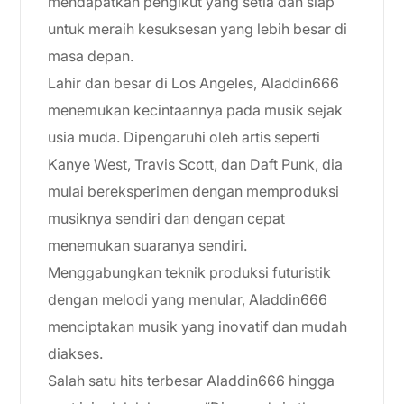
mendapatkan pengikut yang setia dan siap
untuk meraih kesuksesan yang lebih besar di
masa depan.
Lahir dan besar di Los Angeles, Aladdin666
menemukan kecintaannya pada musik sejak
usia muda. Dipengaruhi oleh artis seperti
Kanye West, Travis Scott, dan Daft Punk, dia
mulai bereksperimen dengan memproduksi
musiknya sendiri dan dengan cepat
menemukan suaranya sendiri.
Menggabungkan teknik produksi futuristik
dengan melodi yang menular, Aladdin666
menciptakan musik yang inovatif dan mudah
diakses.
Salah satu hits terbesar Aladdin666 hingga