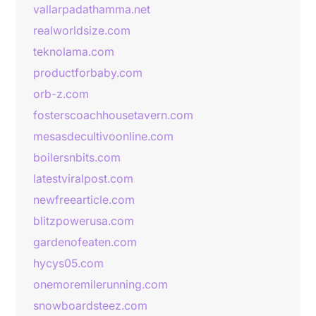
vallarpadathamma.net
realworldsize.com
teknolama.com
productforbaby.com
orb-z.com
fosterscoachhousetavern.com
mesasdecultivoonline.com
boilersnbits.com
latestviralpost.com
newfreearticle.com
blitzpowerusa.com
gardenofeaten.com
hycys05.com
onemoremilerunning.com
snowboardsteez.com