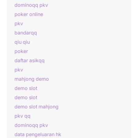
dominoqq pkv
poker online
pkv
bandarqq
qiu qiu
poker
daftar asikqq
pkv
mahjong demo
demo slot
demo slot
demo slot mahjong
pkv qq
dominoqq pkv
data pengeluaran hk