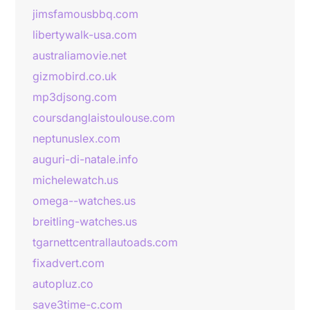
jimsfamousbbq.com
libertywalk-usa.com
australiamovie.net
gizmobird.co.uk
mp3djsong.com
coursdanglaistoulouse.com
neptunuslex.com
auguri-di-natale.info
michelewatch.us
omega--watches.us
breitling-watches.us
tgarnettcentrallautoads.com
fixadvert.com
autopluz.co
save3time-c.com