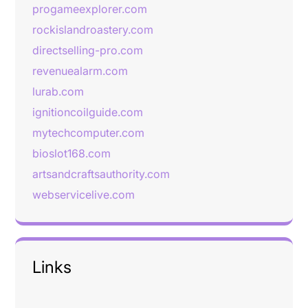
progameexplorer.com
rockislandroastery.com
directselling-pro.com
revenuealarm.com
lurab.com
ignitioncoilguide.com
mytechcomputer.com
bioslot168.com
artsandcraftsauthority.com
webservicelive.com
Links