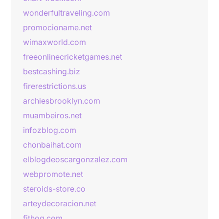
wonderfultraveling.com
promocioname.net
wimaxworld.com
freeonlinecricketgames.net
bestcashing.biz
firerestrictions.us
archiesbrooklyn.com
muambeiros.net
infozblog.com
chonbaihat.com
elblogdeoscargonzalez.com
webpromote.net
steroids-store.co
arteydecoracion.net
fithog.com