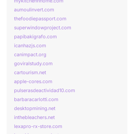
mykitchennhome.com
aumoulinvert.com
thefoodiepassport.com
superwindowproject.com
papibakigrafo.com
icanhazjs.com
canimpact.org
goviralstudy.com
cartourism.net
apple-cores.com
pulserasdeactividad10.com
barbaracarlotti.com
desktopmining.net
inthebleachers.net
lexapro-rx-store.com