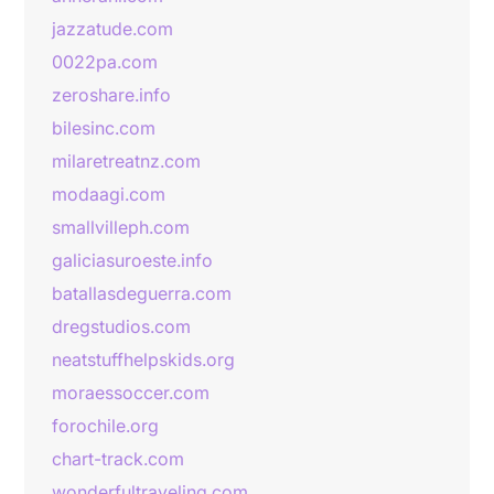
jazzatude.com
0022pa.com
zeroshare.info
bilesinc.com
milaretreatnz.com
modaagi.com
smallvilleph.com
galiciasuroeste.info
batallasdeguerra.com
dregstudios.com
neatstuffhelpskids.org
moraessoccer.com
forochile.org
chart-track.com
wonderfultraveling.com