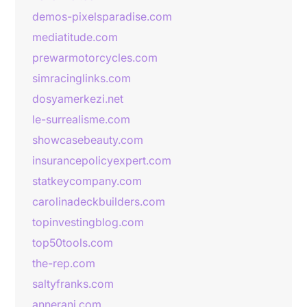
demos-pixelsparadise.com
mediatitude.com
prewarmotorcycles.com
simracinglinks.com
dosyamerkezi.net
le-surrealisme.com
showcasebeauty.com
insurancepolicyexpert.com
statkeycompany.com
carolinadeckbuilders.com
topinvestingblog.com
top50tools.com
the-rep.com
saltyfranks.com
annerani.com