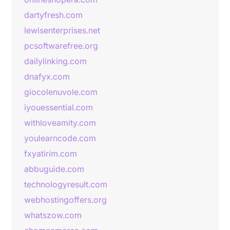
dartyfresh.com
lewisenterprises.net
pcsoftwarefree.org
dailylinking.com
dnafyx.com
giocolenuvole.com
iyouessential.com
withloveamity.com
youlearncode.com
fxyatirim.com
abbuguide.com
technologyresult.com
webhostingoffers.org
whatszow.com