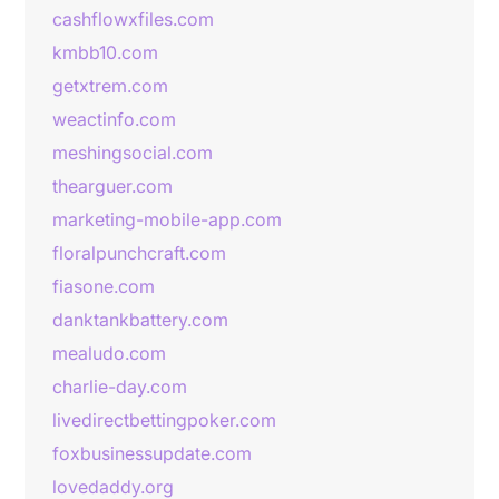
cashflowxfiles.com
kmbb10.com
getxtrem.com
weactinfo.com
meshingsocial.com
thearguer.com
marketing-mobile-app.com
floralpunchcraft.com
fiasone.com
danktankbattery.com
mealudo.com
charlie-day.com
livedirectbettingpoker.com
foxbusinessupdate.com
lovedaddy.org