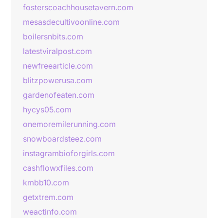
fosterscoachhousetavern.com
mesasdecultivoonline.com
boilersnbits.com
latestviralpost.com
newfreearticle.com
blitzpowerusa.com
gardenofeaten.com
hycys05.com
onemoremilerunning.com
snowboardsteez.com
instagrambioforgirls.com
cashflowxfiles.com
kmbb10.com
getxtrem.com
weactinfo.com