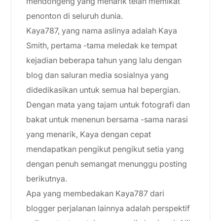
mendongeng yang menarik telah memikat
penonton di seluruh dunia.
Kaya787, yang nama aslinya adalah Kaya
Smith, pertama -tama meledak ke tempat
kejadian beberapa tahun yang lalu dengan
blog dan saluran media sosialnya yang
didedikasikan untuk semua hal bepergian.
Dengan mata yang tajam untuk fotografi dan
bakat untuk menenun bersama -sama narasi
yang menarik, Kaya dengan cepat
mendapatkan pengikut pengikut setia yang
dengan penuh semangat menunggu posting
berikutnya.
Apa yang membedakan Kaya787 dari
blogger perjalanan lainnya adalah perspektif