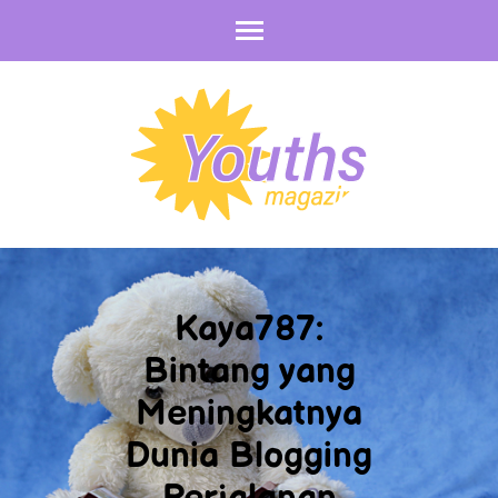
Skip
to
content
(Press
Enter)
Kaya787:
Bintang yang
Meningkatnya
Dunia Blogging