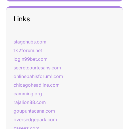
Links
stagehubs.com
1x2forum.net
login99bet.com
secretcourtesans.com
onlinebahisforum1.com
chicagoheadline.com
camming.org
rajalion88.com
goupuntacana.com
riversedgepark.com
zaseez.com