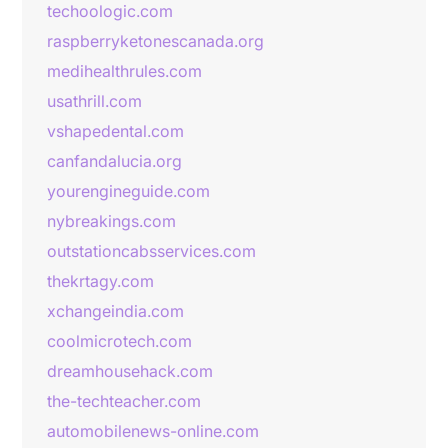
techoologic.com
raspberryketonescanada.org
medihealthrules.com
usathrill.com
vshapedental.com
canfandalucia.org
yourengineguide.com
nybreakings.com
outstationcabsservices.com
thekrtagy.com
xchangeindia.com
coolmicrotech.com
dreamhousehack.com
the-techteacher.com
automobilenews-online.com