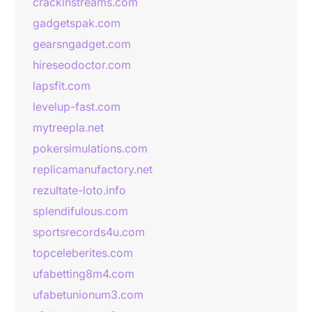
crackinstreams.com
gadgetspak.com
gearsngadget.com
hireseodoctor.com
lapsfit.com
levelup-fast.com
mytreepla.net
pokersimulations.com
replicamanufactory.net
rezultate-loto.info
splendifulous.com
sportsrecords4u.com
topceleberites.com
ufabetting8m4.com
ufabetunionum3.com