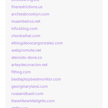
firerestrictions.us
archiesbrooklyn.com
muambeiros.net
infozblog.com
chonbaihat.com
elblogdeoscargonzalez.com
webpromote.net
steroids-store.co
arteydecoracion.net
fithog.com
bestlaptopbestmonitor.com
georginaryland.com
roseandbasil.com
thewhitewhitelights.com