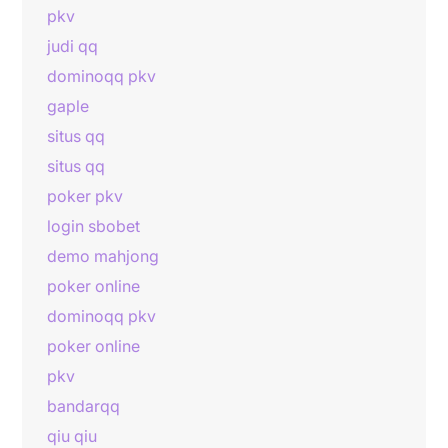
pkv
judi qq
dominoqq pkv
gaple
situs qq
situs qq
poker pkv
login sbobet
demo mahjong
poker online
dominoqq pkv
poker online
pkv
bandarqq
qiu qiu