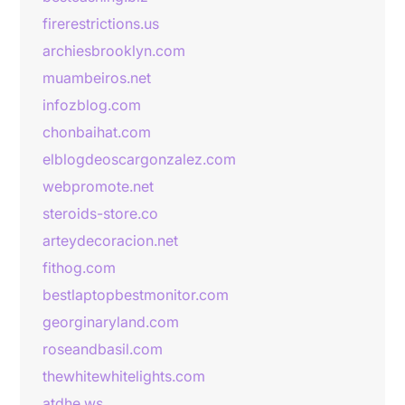
firerestrictions.us
archiesbrooklyn.com
muambeiros.net
infozblog.com
chonbaihat.com
elblogdeoscargonzalez.com
webpromote.net
steroids-store.co
arteydecoracion.net
fithog.com
bestlaptopbestmonitor.com
georginaryland.com
roseandbasil.com
thewhitewhitelights.com
atdhe.ws