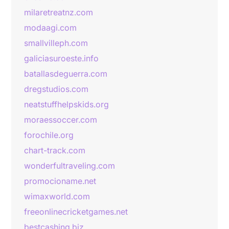
milaretreatnz.com
modaagi.com
smallvilleph.com
galiciasuroeste.info
batallasdeguerra.com
dregstudios.com
neatstuffhelpskids.org
moraessoccer.com
forochile.org
chart-track.com
wonderfultraveling.com
promocioname.net
wimaxworld.com
freeonlinecricketgames.net
bestcashing.biz