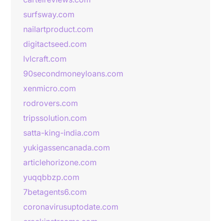
surfsway.com
nailartproduct.com
digitactseed.com
lvlcraft.com
90secondmoneyloans.com
xenmicro.com
rodrovers.com
tripssolution.com
satta-king-india.com
yukigassencanada.com
articlehorizone.com
yuqqbbzp.com
7betagents6.com
coronavirusuptodate.com