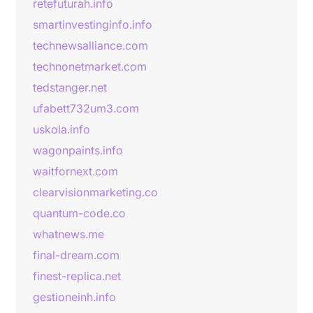
retefuturah.info
smartinvestinginfo.info
technewsalliance.com
technonetmarket.com
tedstanger.net
ufabett732um3.com
uskola.info
wagonpaints.info
waitfornext.com
clearvisionmarketing.co
quantum-code.co
whatnews.me
final-dream.com
finest-replica.net
gestioneinh.info