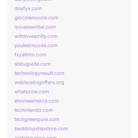
dnafyx.com
giocolenuvole.com
iyouessential.com
withloveamity.com
youlearncode.com
fxyatirim.com
abbuguide.com
technologyresult.com
webhostingoffers.org
whatszow.com
ehomeamerca.com
techintendo.com
techgreenpure.com
bestdropshipstore.com
cartelreviews.com