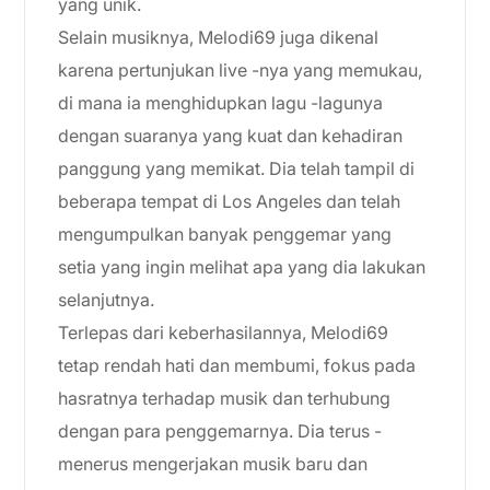
yang unik.
Selain musiknya, Melodi69 juga dikenal
karena pertunjukan live -nya yang memukau,
di mana ia menghidupkan lagu -lagunya
dengan suaranya yang kuat dan kehadiran
panggung yang memikat. Dia telah tampil di
beberapa tempat di Los Angeles dan telah
mengumpulkan banyak penggemar yang
setia yang ingin melihat apa yang dia lakukan
selanjutnya.
Terlepas dari keberhasilannya, Melodi69
tetap rendah hati dan membumi, fokus pada
hasratnya terhadap musik dan terhubung
dengan para penggemarnya. Dia terus -
menerus mengerjakan musik baru dan