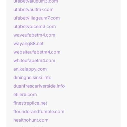
ufabetvalueum3.com
ufabetvaultm7.com
ufabetvillageum7.com
ufabetvoicem3.com
waveufabetm4.com
wayang88.net
websiteufabetm4.com
whiteufabetm4.com
anikalappy.com
dininghelsinki.info
duanfrescariverside.info
etilerx.com
finestreplica.net
flounderandfumble.com
healthohunt.com