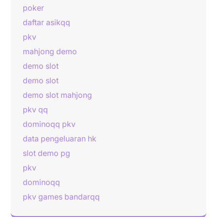
poker
daftar asikqq
pkv
mahjong demo
demo slot
demo slot
demo slot mahjong
pkv qq
dominoqq pkv
data pengeluaran hk
slot demo pg
pkv
dominoqq
pkv games bandarqq