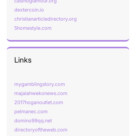
casinoglamour.org
dextercoin.io
christianarticledirectory.org
5homestyle.com
Links
mygamblingstory.com
majalahwekonews.com
2017hoganoutlet.com
pelmanec.com
domino99qq.net
directoryoftheweb.com