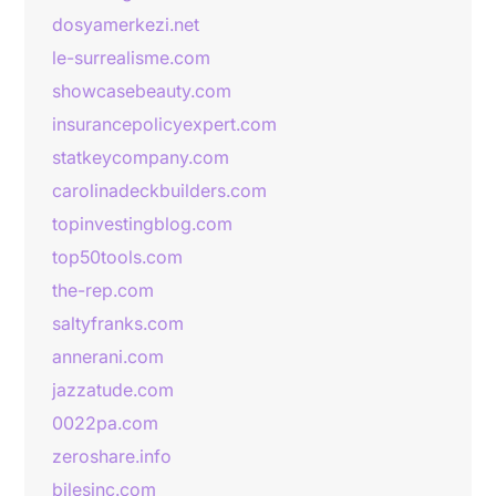
dosyamerkezi.net
le-surrealisme.com
showcasebeauty.com
insurancepolicyexpert.com
statkeycompany.com
carolinadeckbuilders.com
topinvestingblog.com
top50tools.com
the-rep.com
saltyfranks.com
annerani.com
jazzatude.com
0022pa.com
zeroshare.info
bilesinc.com