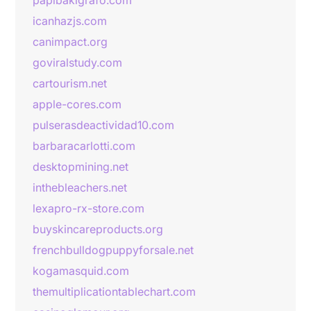
papibakigrafo.com
icanhazjs.com
canimpact.org
goviralstudy.com
cartourism.net
apple-cores.com
pulserasdeactividad10.com
barbaracarlotti.com
desktopmining.net
inthebleachers.net
lexapro-rx-store.com
buyskincareproducts.org
frenchbulldogpuppyforsale.net
kogamasquid.com
themultiplicationtablechart.com