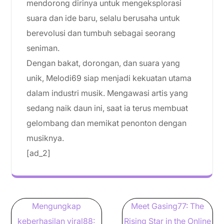
mendorong dirinya untuk mengeksplorasi
suara dan ide baru, selalu berusaha untuk
berevolusi dan tumbuh sebagai seorang
seniman.
Dengan bakat, dorongan, dan suara yang
unik, Melodi69 siap menjadi kekuatan utama
dalam industri musik. Mengawasi artis yang
sedang naik daun ini, saat ia terus membuat
gelombang dan memikat penonton dengan
musiknya.
[ad_2]
Post
Mengungkap
Meet Gasing77: The
navigation
keberhasilan viral88:
Rising Star in the Online