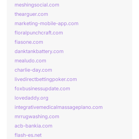
meshingsocial.com
thearguer.com
marketing-mobile-app.com
floralpunchcraft.com
fiasone.com
danktankbattery.com
mealudo.com
charlie-day.com
livedirectbettingpoker.com
foxbusinessupdate.com
lovedaddy.org
integrativemedicalmassageplano.com
mrrugwashing.com
acb-bankia.com
flash-es.net