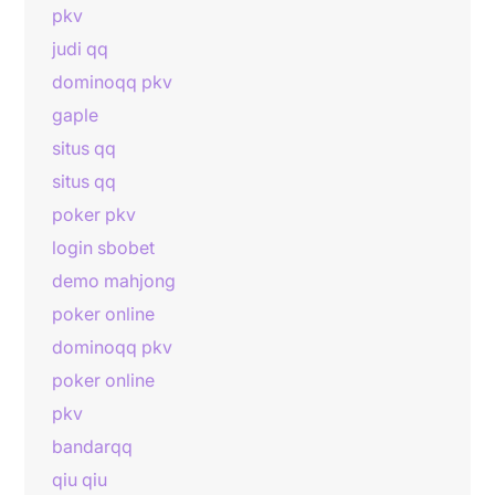
pkv
judi qq
dominoqq pkv
gaple
situs qq
situs qq
poker pkv
login sbobet
demo mahjong
poker online
dominoqq pkv
poker online
pkv
bandarqq
qiu qiu