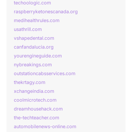
techoologic.com
raspberryketonescanada.org
medihealthrules.com
usathrill.com
vshapedental.com
canfandalucia.org
yourengineguide.com
nybreakings.com
outstationcabsservices.com
thekrtagy.com
xchangeindia.com
coolmicrotech.com
dreamhousehack.com
the-techteacher.com
automobilenews-online.com