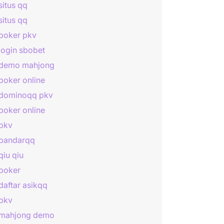
situs qq
situs qq
poker pkv
login sbobet
demo mahjong
poker online
dominoqq pkv
poker online
pkv
bandarqq
qiu qiu
poker
daftar asikqq
pkv
mahjong demo