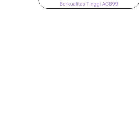
Berkualitas Tinggi AGB99