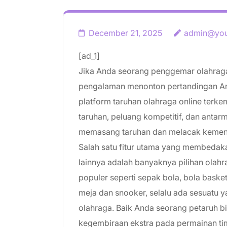
December 21, 2025
admin@you
[ad_1]
Jika Anda seorang penggemar olahra
pengalaman menonton pertandingan An
platform taruhan olahraga online terk
taruhan, peluang kompetitif, dan an
memasang taruhan dan melacak keme
Salah satu fitur utama yang membedakan
lainnya adalah banyaknya pilihan olahr
populer seperti sepak bola, bola basket
meja dan snooker, selalu ada sesuatu 
olahraga. Baik Anda seorang petaruh b
kegembiraan ekstra pada permainan ti