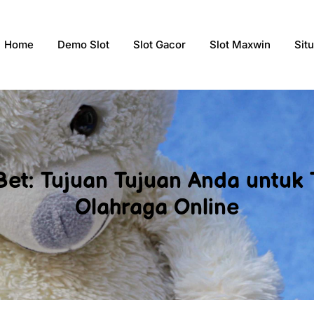
Home
Demo Slot
Slot Gacor
Slot Maxwin
Sit
et: Tujuan Tujuan Anda untuk
Olahraga Online