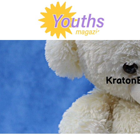
Skip
to
content
(Press
Enter)
KratonB