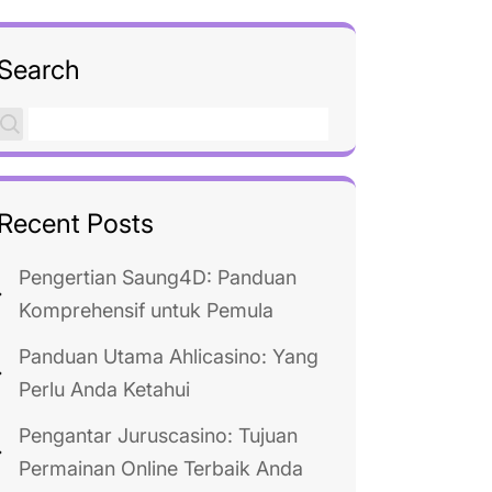
Search
Recent Posts
Pengertian Saung4D: Panduan
Komprehensif untuk Pemula
Panduan Utama Ahlicasino: Yang
Perlu Anda Ketahui
Pengantar Juruscasino: Tujuan
Permainan Online Terbaik Anda