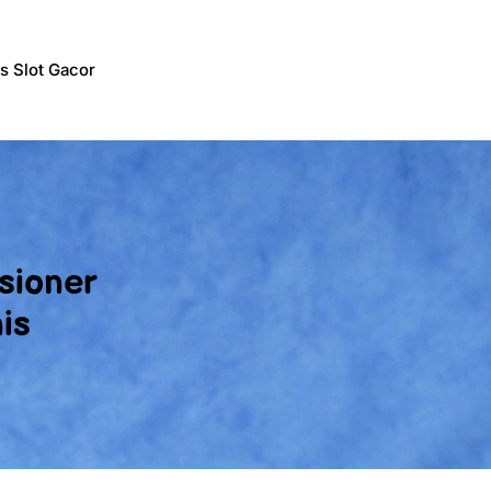
us Slot Gacor
sioner
is