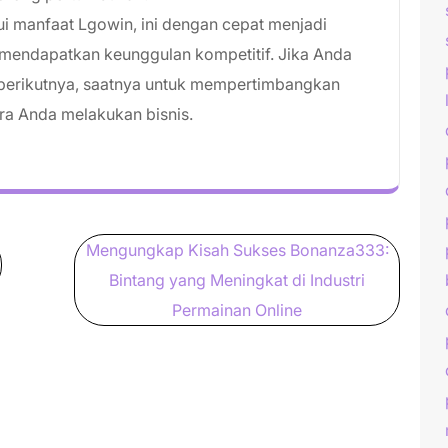
i manfaat Lgowin, ini dengan cepat menjadi
 mendapatkan keunggulan kompetitif. Jika Anda
 berikutnya, saatnya untuk mempertimbangkan
a Anda melakukan bisnis.
Mengungkap Kisah Sukses Bonanza333:
Bintang yang Meningkat di Industri
Permainan Online