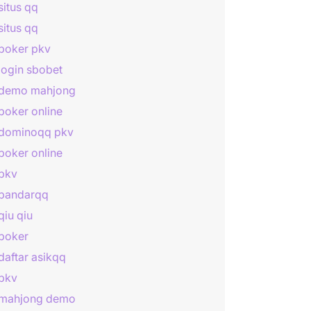
situs qq
situs qq
poker pkv
login sbobet
demo mahjong
poker online
dominoqq pkv
poker online
pkv
bandarqq
qiu qiu
poker
daftar asikqq
pkv
mahjong demo