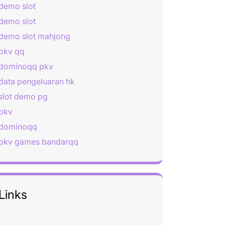
demo slot
demo slot
demo slot mahjong
pkv qq
dominoqq pkv
data pengeluaran hk
slot demo pg
pkv
dominoqq
pkv games bandarqq
Links