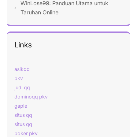
WinLose99: Panduan Utama untuk
Taruhan Online
Links
asikqq
pkv
judi qq
dominoqq pkv
gaple
situs qq
situs qq
poker pkv