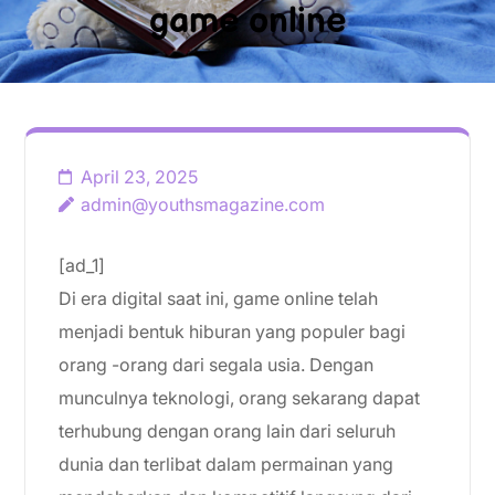
game online
April 23, 2025
admin@youthsmagazine.com
[ad_1]
Di era digital saat ini, game online telah
menjadi bentuk hiburan yang populer bagi
orang -orang dari segala usia. Dengan
munculnya teknologi, orang sekarang dapat
terhubung dengan orang lain dari seluruh
dunia dan terlibat dalam permainan yang