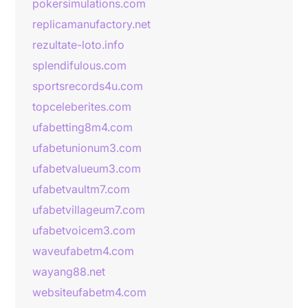
pokersimulations.com
replicamanufactory.net
rezultate-loto.info
splendifulous.com
sportsrecords4u.com
topceleberites.com
ufabetting8m4.com
ufabetunionum3.com
ufabetvalueum3.com
ufabetvaultm7.com
ufabetvillageum7.com
ufabetvoicem3.com
waveufabetm4.com
wayang88.net
websiteufabetm4.com