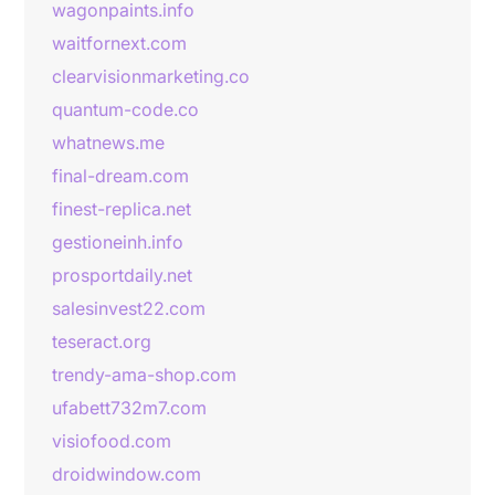
wagonpaints.info
waitfornext.com
clearvisionmarketing.co
quantum-code.co
whatnews.me
final-dream.com
finest-replica.net
gestioneinh.info
prosportdaily.net
salesinvest22.com
teseract.org
trendy-ama-shop.com
ufabett732m7.com
visiofood.com
droidwindow.com