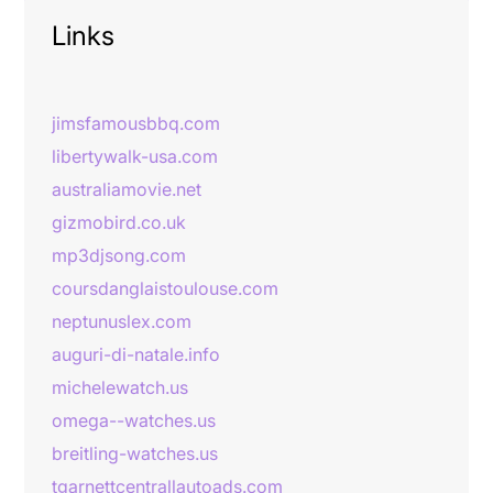
Links
jimsfamousbbq.com
libertywalk-usa.com
australiamovie.net
gizmobird.co.uk
mp3djsong.com
coursdanglaistoulouse.com
neptunuslex.com
auguri-di-natale.info
michelewatch.us
omega--watches.us
breitling-watches.us
tgarnettcentrallautoads.com