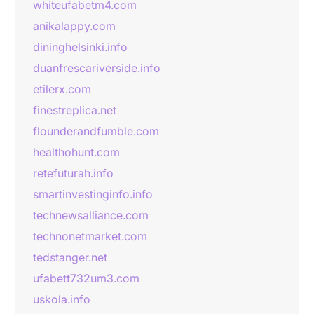
whiteufabetm4.com
anikalappy.com
dininghelsinki.info
duanfrescariverside.info
etilerx.com
finestreplica.net
flounderandfumble.com
healthohunt.com
retefuturah.info
smartinvestinginfo.info
technewsalliance.com
technonetmarket.com
tedstanger.net
ufabett732um3.com
uskola.info