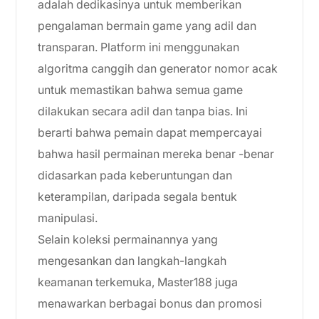
adalah dedikasinya untuk memberikan
pengalaman bermain game yang adil dan
transparan. Platform ini menggunakan
algoritma canggih dan generator nomor acak
untuk memastikan bahwa semua game
dilakukan secara adil dan tanpa bias. Ini
berarti bahwa pemain dapat mempercayai
bahwa hasil permainan mereka benar -benar
didasarkan pada keberuntungan dan
keterampilan, daripada segala bentuk
manipulasi.
Selain koleksi permainannya yang
mengesankan dan langkah-langkah
keamanan terkemuka, Master188 juga
menawarkan berbagai bonus dan promosi