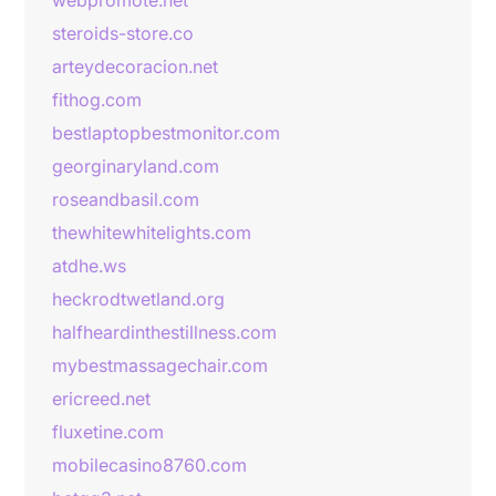
webpromote.net
steroids-store.co
arteydecoracion.net
fithog.com
bestlaptopbestmonitor.com
georginaryland.com
roseandbasil.com
thewhitewhitelights.com
atdhe.ws
heckrodtwetland.org
halfheardinthestillness.com
mybestmassagechair.com
ericreed.net
fluxetine.com
mobilecasino8760.com