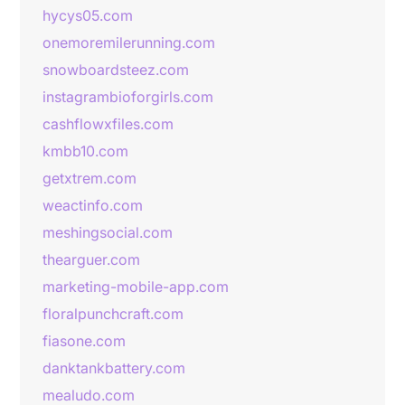
hycys05.com
onemoremilerunning.com
snowboardsteez.com
instagrambioforgirls.com
cashflowxfiles.com
kmbb10.com
getxtrem.com
weactinfo.com
meshingsocial.com
thearguer.com
marketing-mobile-app.com
floralpunchcraft.com
fiasone.com
danktankbattery.com
mealudo.com