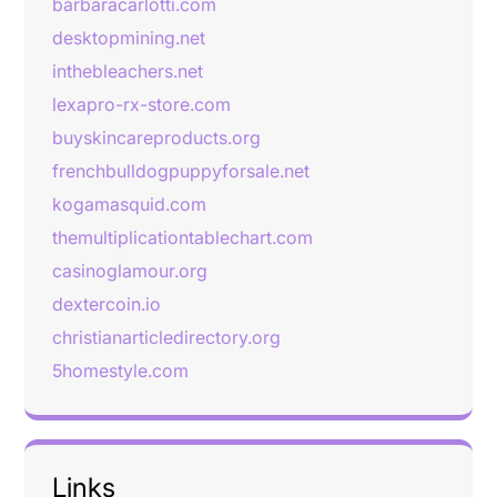
barbaracarlotti.com
desktopmining.net
inthebleachers.net
lexapro-rx-store.com
buyskincareproducts.org
frenchbulldogpuppyforsale.net
kogamasquid.com
themultiplicationtablechart.com
casinoglamour.org
dextercoin.io
christianarticledirectory.org
5homestyle.com
Links