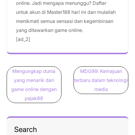
online. Jadi mengapa menunggu? Daftar
untuk akun di Master188 hari ini dan mulailah
menikmati semua sensasi dan kegembiraan
yang ditawarkan game online.
[ad_2]
Post
Mengungkap dunia
MDG99: Kemajuan
navigation
yang menarik dari
terbaru dalam teknologi
game online dengan
medis
pajak88
Search