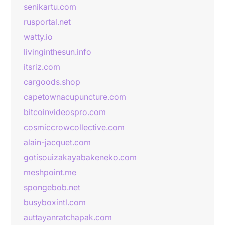
senikartu.com
rusportal.net
watty.io
livinginthesun.info
itsriz.com
cargoods.shop
capetownacupuncture.com
bitcoinvideospro.com
cosmiccrowcollective.com
alain-jacquet.com
gotisouizakayabakeneko.com
meshpoint.me
spongebob.net
busyboxintl.com
auttayanratchapak.com