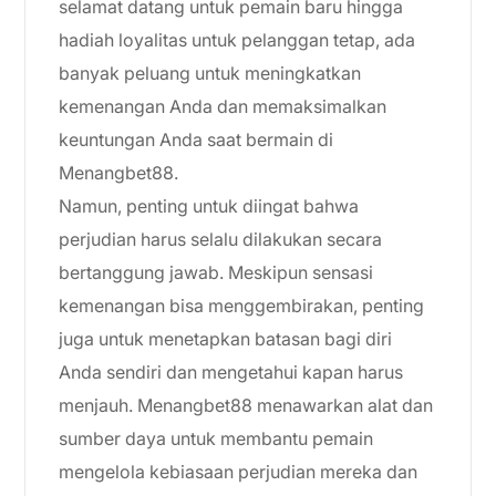
selamat datang untuk pemain baru hingga
hadiah loyalitas untuk pelanggan tetap, ada
banyak peluang untuk meningkatkan
kemenangan Anda dan memaksimalkan
keuntungan Anda saat bermain di
Menangbet88.
Namun, penting untuk diingat bahwa
perjudian harus selalu dilakukan secara
bertanggung jawab. Meskipun sensasi
kemenangan bisa menggembirakan, penting
juga untuk menetapkan batasan bagi diri
Anda sendiri dan mengetahui kapan harus
menjauh. Menangbet88 menawarkan alat dan
sumber daya untuk membantu pemain
mengelola kebiasaan perjudian mereka dan