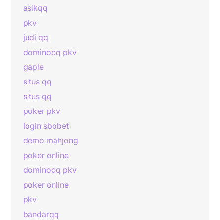
asikqq
pkv
judi qq
dominoqq pkv
gaple
situs qq
situs qq
poker pkv
login sbobet
demo mahjong
poker online
dominoqq pkv
poker online
pkv
bandarqq