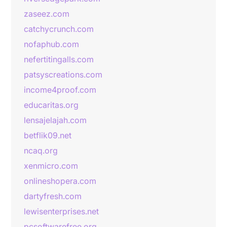
zaseez.com
catchycrunch.com
nofaphub.com
nefertitingalls.com
patsyscreations.com
income4proof.com
educaritas.org
lensajelajah.com
betflik09.net
ncaq.org
xenmicro.com
onlineshopera.com
dartyfresh.com
lewisenterprises.net
pcsoftwarefree.org