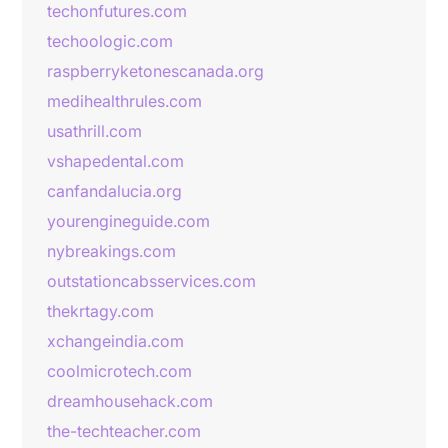
techonfutures.com
techoologic.com
raspberryketonescanada.org
medihealthrules.com
usathrill.com
vshapedental.com
canfandalucia.org
yourengineguide.com
nybreakings.com
outstationcabsservices.com
thekrtagy.com
xchangeindia.com
coolmicrotech.com
dreamhousehack.com
the-techteacher.com