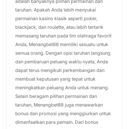
adalah banyaknya pilihan permainan dan
taruhan. Apakah Anda lebih menyukai
permainan kasino klasik seperti poker,
blackjack, dan roulette, atau lebih tertarik
memasang taruhan pada tim olahraga favorit
Anda, Menangbet88 memiliki sesuatu untuk
semua orang. Dengan opsi taruhan langsung
dan pembaruan peluang waktu nyata, Anda
dapat terus mengikuti perkembangan dan
membuat keputusan yang tepat untuk
meningkatkan peluang Anda untuk menang.
Selain beragam pilihan permainan dan
taruhan, Menangbet88 juga menawarkan
bonus dan promosi yang menggiurkan untuk
dimanfaatkan para pemain. Dari bonus