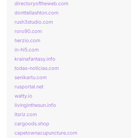
directoryoftheweb.com
donttellashton.com
rush3studio.com
roro90.com
herzio.com
in-hi5.com
krainafantasy.info
todas-noticias.com
senikartu.com
rusportal.net
watty.io
livinginthesun.info
itsriz.com
cargoods.shop
capetownacupuncture.com