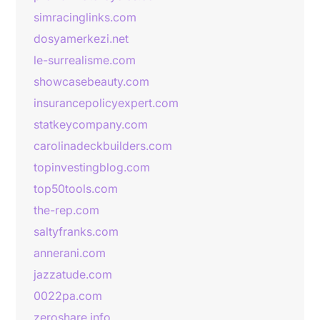
simracinglinks.com
dosyamerkezi.net
le-surrealisme.com
showcasebeauty.com
insurancepolicyexpert.com
statkeycompany.com
carolinadeckbuilders.com
topinvestingblog.com
top50tools.com
the-rep.com
saltyfranks.com
annerani.com
jazzatude.com
0022pa.com
zeroshare.info