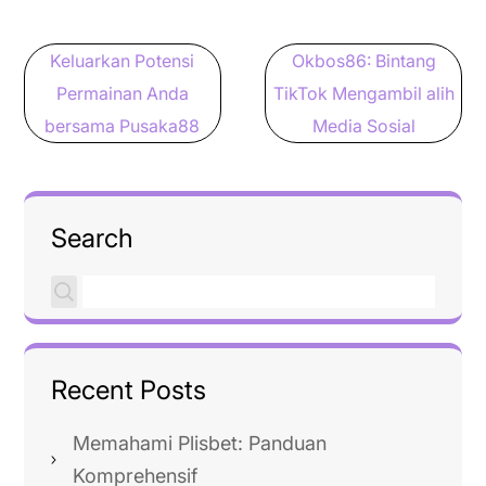
Post
Keluarkan Potensi
Okbos86: Bintang
navigation
Permainan Anda
TikTok Mengambil alih
bersama Pusaka88
Media Sosial
Search
Recent Posts
Memahami Plisbet: Panduan
Komprehensif