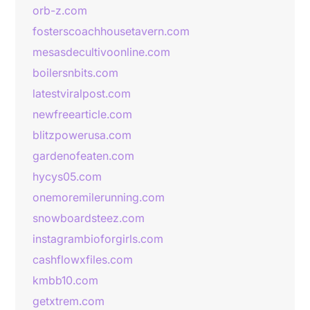
orb-z.com
fosterscoachhousetavern.com
mesasdecultivoonline.com
boilersnbits.com
latestviralpost.com
newfreearticle.com
blitzpowerusa.com
gardenofeaten.com
hycys05.com
onemoremilerunning.com
snowboardsteez.com
instagrambioforgirls.com
cashflowxfiles.com
kmbb10.com
getxtrem.com