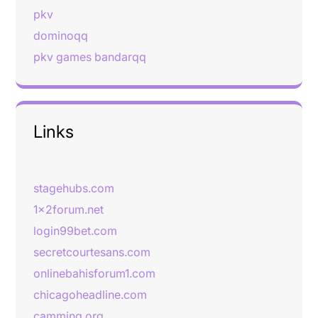
pkv
dominoqq
pkv games bandarqq
Links
stagehubs.com
1x2forum.net
login99bet.com
secretcourtesans.com
onlinebahisforum1.com
chicagoheadline.com
camming.org