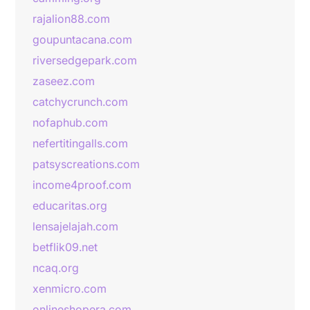
rajalion88.com
goupuntacana.com
riversedgepark.com
zaseez.com
catchycrunch.com
nofaphub.com
nefertitingalls.com
patsyscreations.com
income4proof.com
educaritas.org
lensajelajah.com
betflik09.net
ncaq.org
xenmicro.com
onlineshopera.com