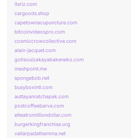
itsriz.com
cargoods.shop
capetownacupuncture.com
bitcoinvideospro.com
cosmiccrowcollective.com
alain-jacquet.com
gotisouizakayabakeneko.com
meshpoint.me
spongebob.net
busyboxintl.com
auttayanratchapak.com
postcoffeebarva.com
elteatromilliondollar.com
burgerkingfranchise.org
vallarpadathamma.net