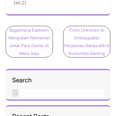
[ad_2]
Post
Bagaimana Daduwin
From Unknown to
navigation
Mengubah Permainan
Unstoppable:
untuk Para Gamer di
Perjalanan Rahayu88 di
Mana Saja
Komunitas Gaming
Search