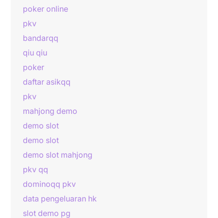
poker online
pkv
bandarqq
qiu qiu
poker
daftar asikqq
pkv
mahjong demo
demo slot
demo slot
demo slot mahjong
pkv qq
dominoqq pkv
data pengeluaran hk
slot demo pg