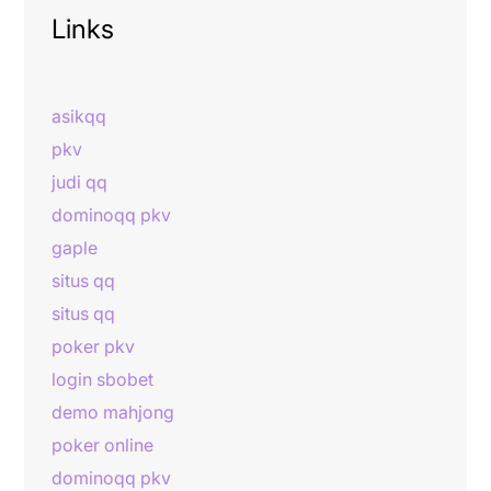
Links
asikqq
pkv
judi qq
dominoqq pkv
gaple
situs qq
situs qq
poker pkv
login sbobet
demo mahjong
poker online
dominoqq pkv