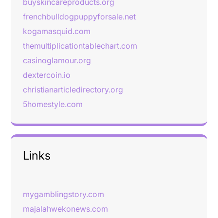
buyskincareproducts.org
frenchbulldogpuppyforsale.net
kogamasquid.com
themultiplicationtablechart.com
casinoglamour.org
dextercoin.io
christianarticledirectory.org
5homestyle.com
Links
mygamblingstory.com
majalahwekonews.com