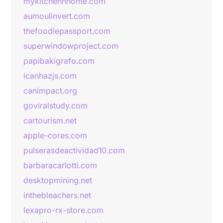
mykitchennhome.com
aumoulinvert.com
thefoodiepassport.com
superwindowproject.com
papibakigrafo.com
icanhazjs.com
canimpact.org
goviralstudy.com
cartourism.net
apple-cores.com
pulserasdeactividad10.com
barbaracarlotti.com
desktopmining.net
inthebleachers.net
lexapro-rx-store.com