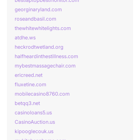
bestlaptopbestmonitor.com
georginaryland.com
roseandbasil.com
thewhitewhitelights.com
atdhe.ws
heckrodtwetland.org
halfheardinthestillness.com
mybestmassagechair.com
ericreed.net
fluxetine.com
mobilecasino8760.com
betqq3.net
casinoloans5.us
CasinoAuction.us
kipooglecouk.us