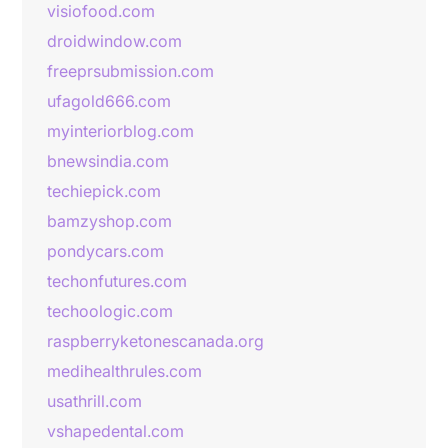
visiofood.com
droidwindow.com
freeprsubmission.com
ufagold666.com
myinteriorblog.com
bnewsindia.com
techiepick.com
bamzyshop.com
pondycars.com
techonfutures.com
techoologic.com
raspberryketonescanada.org
medihealthrules.com
usathrill.com
vshapedental.com