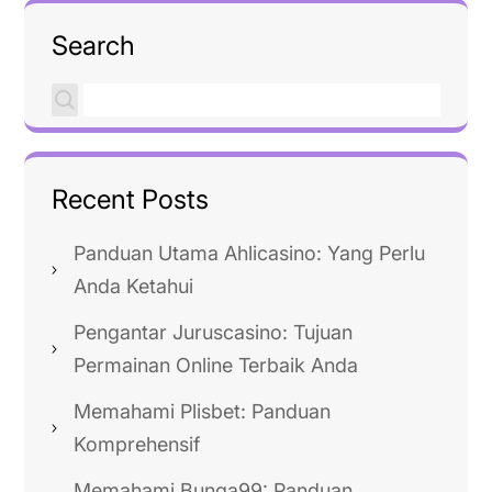
Search
Recent Posts
Panduan Utama Ahlicasino: Yang Perlu
Anda Ketahui
Pengantar Juruscasino: Tujuan
Permainan Online Terbaik Anda
Memahami Plisbet: Panduan
Komprehensif
Memahami Bunga99: Panduan