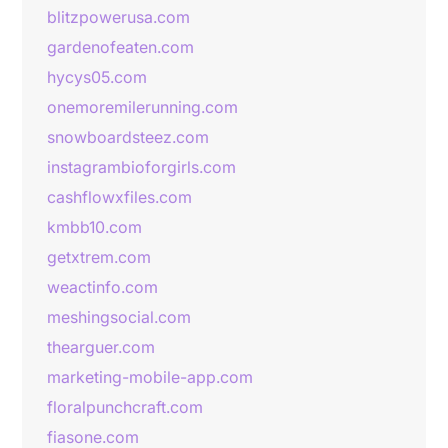
blitzpowerusa.com
gardenofeaten.com
hycys05.com
onemoremilerunning.com
snowboardsteez.com
instagrambioforgirls.com
cashflowxfiles.com
kmbb10.com
getxtrem.com
weactinfo.com
meshingsocial.com
thearguer.com
marketing-mobile-app.com
floralpunchcraft.com
fiasone.com