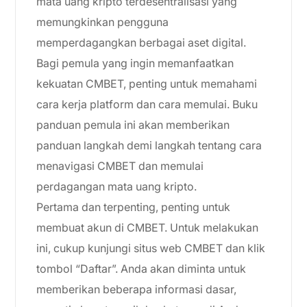
mata uang kripto terdesentralisasi yang
memungkinkan pengguna
memperdagangkan berbagai aset digital.
Bagi pemula yang ingin memanfaatkan
kekuatan CMBET, penting untuk memahami
cara kerja platform dan cara memulai. Buku
panduan pemula ini akan memberikan
panduan langkah demi langkah tentang cara
menavigasi CMBET dan memulai
perdagangan mata uang kripto.
Pertama dan terpenting, penting untuk
membuat akun di CMBET. Untuk melakukan
ini, cukup kunjungi situs web CMBET dan klik
tombol “Daftar”. Anda akan diminta untuk
memberikan beberapa informasi dasar,