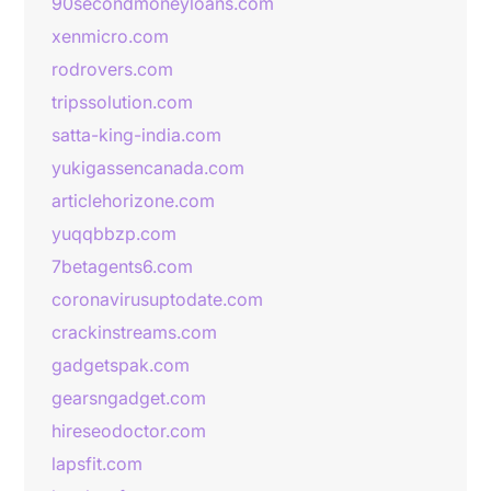
90secondmoneyloans.com
xenmicro.com
rodrovers.com
tripssolution.com
satta-king-india.com
yukigassencanada.com
articlehorizone.com
yuqqbbzp.com
7betagents6.com
coronavirusuptodate.com
crackinstreams.com
gadgetspak.com
gearsngadget.com
hireseodoctor.com
lapsfit.com