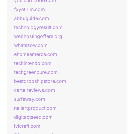
youlearncode.com
fxyatirim.com
abbuguide.com
technologyresult.com
webhostingoffers.org
whatszow.com
ehomeamerca.com
techintendo.com
techgreenpure.com
bestdropshipstore.com
cartelreviews.com
surfsway.com
nailartproduct.com
digitactseed.com
lvlcraft.com