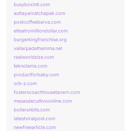
busyboxintl.com
auttayanratchapak.com
postcoffeebarva.com
elteatromilliondollar.com
burgerkingfranchise.org
vallarpadathamma.net
realworldsize.com
teknolama.com
productforbaby.com
orb-z.com
fosterscoachhousetavern.com
mesasdecultivoonline.com
boilersnbits.com
latestviralpost.com
newfreearticle.com