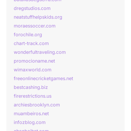
dregstudios.com
neatstuffhelpskids.org
moraessoccer.com
forochile.org
chart-track.com
wonderfultraveling.com
promocioname.net
wimaxworld.com
freeonlinecricketgames.net
bestcashing.biz
firerestrictions.us
archiesbrooklyn.com
muambeiros.net
infozblog.com