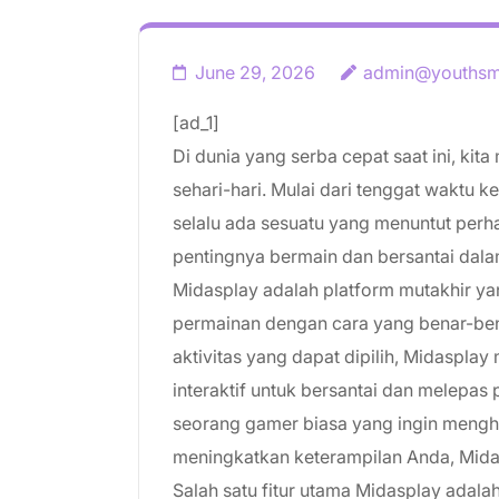
June 29, 2026
admin@youthsm
[ad_1]
Di dunia yang serba cepat saat ini, kit
sehari-hari. Mulai dari tenggat waktu 
selalu ada sesuatu yang menuntut perha
pentingnya bermain dan bersantai dal
Midasplay adalah platform mutakhir y
permainan dengan cara yang benar-be
aktivitas yang dapat dipilih, Midasp
interaktif untuk bersantai dan melepas 
seorang gamer biasa yang ingin mengha
meningkatkan keterampilan Anda, Mida
Salah satu fitur utama Midasplay ada