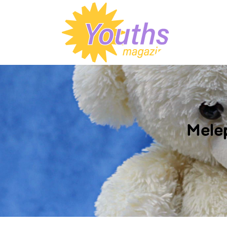
Skip
to
content
(Press
Enter)
Mele