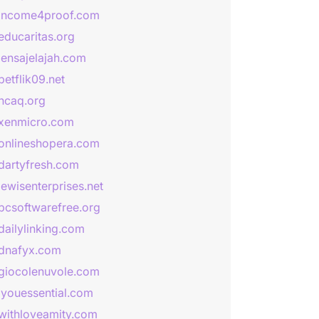
income4proof.com
educaritas.org
lensajelajah.com
betflik09.net
ncaq.org
xenmicro.com
onlineshopera.com
dartyfresh.com
lewisenterprises.net
pcsoftwarefree.org
dailylinking.com
dnafyx.com
giocolenuvole.com
iyouessential.com
withloveamity.com