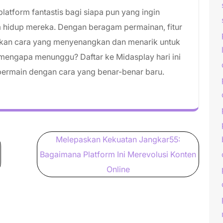
latform fantastis bagi siapa pun yang ingin
hidup mereka. Dengan beragam permainan, fitur
rkan cara yang menyenangkan dan menarik untuk
mengapa menunggu? Daftar ke Midasplay hari ini
ermain dengan cara yang benar-benar baru.
Melepaskan Kekuatan Jangkar55:
Bagaimana Platform Ini Merevolusi Konten
Online