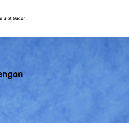
us Slot Gacor
engan