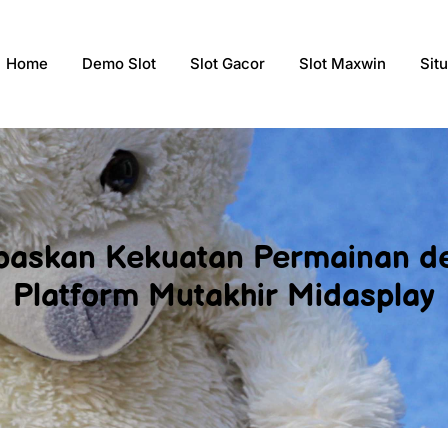
Home
Demo Slot
Slot Gacor
Slot Maxwin
Sit
paskan Kekuatan Permainan d
Platform Mutakhir Midasplay