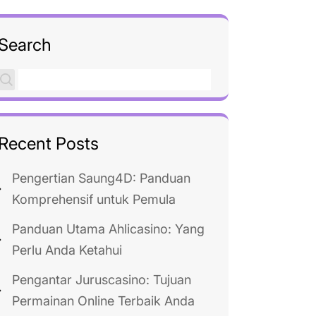
Search
Recent Posts
Pengertian Saung4D: Panduan
Komprehensif untuk Pemula
Panduan Utama Ahlicasino: Yang
Perlu Anda Ketahui
Pengantar Juruscasino: Tujuan
Permainan Online Terbaik Anda