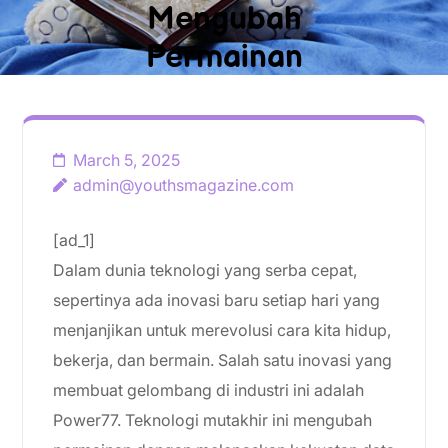
Mengubah
Permainan
March 5, 2025
admin@youthsmagazine.com
[ad_1]
Dalam dunia teknologi yang serba cepat,
sepertinya ada inovasi baru setiap hari yang
menjanjikan untuk merevolusi cara kita hidup,
bekerja, dan bermain. Salah satu inovasi yang
membuat gelombang di industri ini adalah
Power77. Teknologi mutakhir ini mengubah