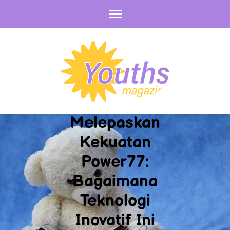
Skip
to
content
(Press
Enter)
Melepaskan
Kekuatan
Power77:
Bagaimana
Teknologi
Inovatif Ini