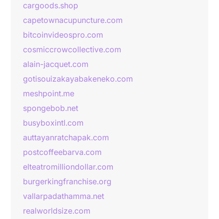
cargoods.shop
capetownacupuncture.com
bitcoinvideospro.com
cosmiccrowcollective.com
alain-jacquet.com
gotisouizakayabakeneko.com
meshpoint.me
spongebob.net
busyboxintl.com
auttayanratchapak.com
postcoffeebarva.com
elteatromilliondollar.com
burgerkingfranchise.org
vallarpadathamma.net
realworldsize.com