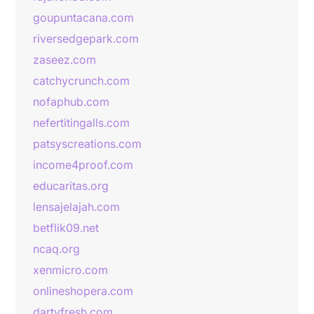
goupuntacana.com
riversedgepark.com
zaseez.com
catchycrunch.com
nofaphub.com
nefertitingalls.com
patsyscreations.com
income4proof.com
educaritas.org
lensajelajah.com
betflik09.net
ncaq.org
xenmicro.com
onlineshopera.com
dartyfresh.com