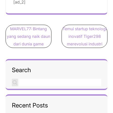
[ad_2]
Post
MARVEL77: Bintang
Temui startup teknologi
navigation
yang sedang naik daun
inovatif Tiger298
dari dunia game
merevolusi industri
Search
Recent Posts