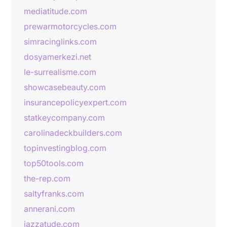
mediatitude.com
prewarmotorcycles.com
simracinglinks.com
dosyamerkezi.net
le-surrealisme.com
showcasebeauty.com
insurancepolicyexpert.com
statkeycompany.com
carolinadeckbuilders.com
topinvestingblog.com
top50tools.com
the-rep.com
saltyfranks.com
annerani.com
jazzatude.com