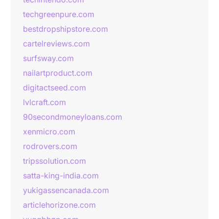
techgreenpure.com
bestdropshipstore.com
cartelreviews.com
surfsway.com
nailartproduct.com
digitactseed.com
lvlcraft.com
90secondmoneyloans.com
xenmicro.com
rodrovers.com
tripssolution.com
satta-king-india.com
yukigassencanada.com
articlehorizone.com