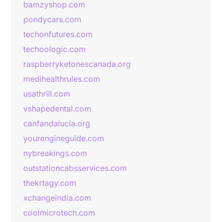
bamzyshop.com
pondycars.com
techonfutures.com
techoologic.com
raspberryketonescanada.org
medihealthrules.com
usathrill.com
vshapedental.com
canfandalucia.org
yourengineguide.com
nybreakings.com
outstationcabsservices.com
thekrtagy.com
xchangeindia.com
coolmicrotech.com