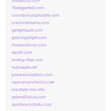
yuqqbbzp.com
7betagents6.com
coronavirusuptodate.com
crackinstreams.com
gadgetspak.com
gearsngadget.com
hireseodoctor.com
lapsfit.com
levelup-fast.com
mytreepla.net
pokersimulations.com
replicamanufactory.net
rezultate-loto.info
splendifulous.com
sportsrecords4u.com