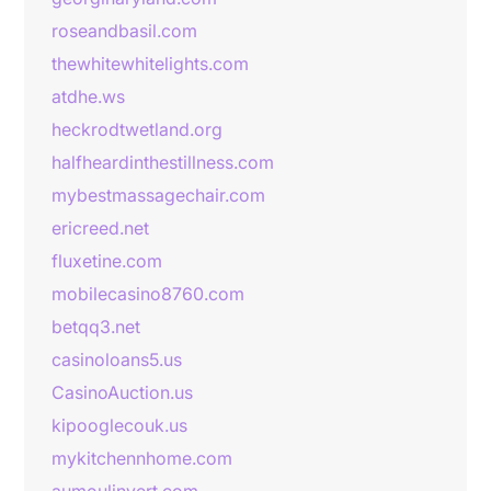
roseandbasil.com
thewhitewhitelights.com
atdhe.ws
heckrodtwetland.org
halfheardinthestillness.com
mybestmassagechair.com
ericreed.net
fluxetine.com
mobilecasino8760.com
betqq3.net
casinoloans5.us
CasinoAuction.us
kipooglecouk.us
mykitchennhome.com