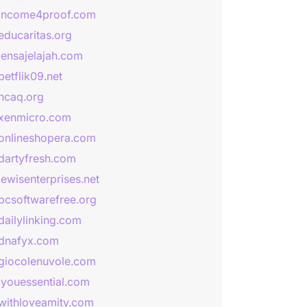
income4proof.com
educaritas.org
lensajelajah.com
betflik09.net
ncaq.org
xenmicro.com
onlineshopera.com
dartyfresh.com
lewisenterprises.net
pcsoftwarefree.org
dailylinking.com
dnafyx.com
giocolenuvole.com
iyouessential.com
withloveamity.com