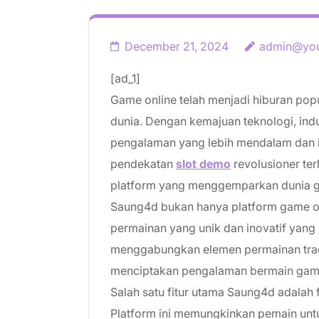
December 21, 2024
admin@you
[ad_1]
Game online telah menjadi hiburan popu
dunia. Dengan kemajuan teknologi, ind
pengalaman yang lebih mendalam dan in
pendekatan
slot demo
revolusioner te
platform yang menggemparkan dunia 
Saung4d bukan hanya platform game on
permainan yang unik dan inovatif yang 
menggabungkan elemen permainan trad
menciptakan pengalaman bermain game
Salah satu fitur utama Saung4d adalah 
Platform ini memungkinkan pemain unt