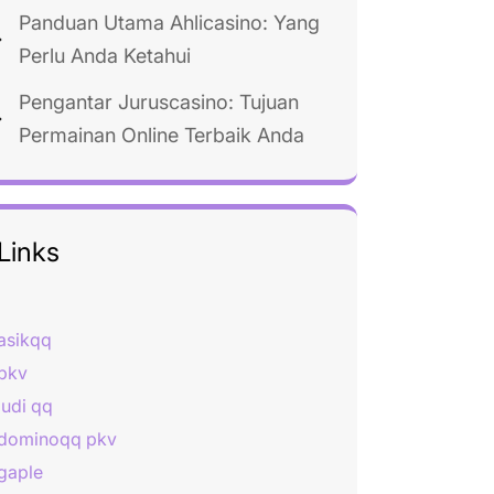
Panduan Utama Ahlicasino: Yang
Perlu Anda Ketahui
Pengantar Juruscasino: Tujuan
Permainan Online Terbaik Anda
Links
asikqq
pkv
judi qq
dominoqq pkv
gaple