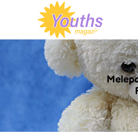
Skip
to
content
(Press
Enter)
Melepa