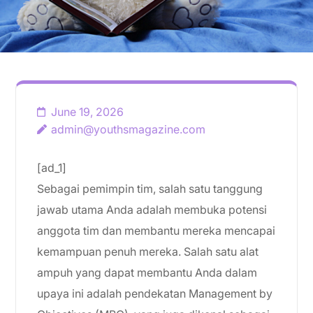
June 19, 2026
admin@youthsmagazine.com
[ad_1]
Sebagai pemimpin tim, salah satu tanggung
jawab utama Anda adalah membuka potensi
anggota tim dan membantu mereka mencapai
kemampuan penuh mereka. Salah satu alat
ampuh yang dapat membantu Anda dalam
upaya ini adalah pendekatan Management by