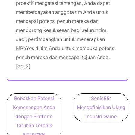
proaktif mengatasi tantangan, Anda dapat
memberdayakan anggota tim Anda untuk
mencapai potensi penuh mereka dan
mendorong kesuksesan bagi seluruh tim.
Jadi, pertimbangkan untuk menerapkan
MPoYes di tim Anda untuk membuka potensi
penuh mereka dan mencapai tujuan Anda.
[ad_2]
Post
Bebaskan Potensi
Sonic88:
navigation
Kemenangan Anda
Mendefinisikan Ulang
dengan Platform
Industri Game
Taruhan Terbaik
Kitabet88