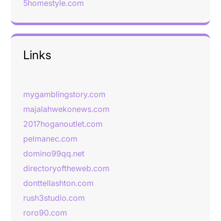
5homestyle.com
Links
mygamblingstory.com
majalahwekonews.com
2017hoganoutlet.com
pelmanec.com
domino99qq.net
directoryoftheweb.com
donttellashton.com
rush3studio.com
roro90.com