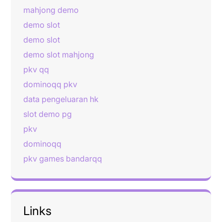
mahjong demo
demo slot
demo slot
demo slot mahjong
pkv qq
dominoqq pkv
data pengeluaran hk
slot demo pg
pkv
dominoqq
pkv games bandarqq
Links