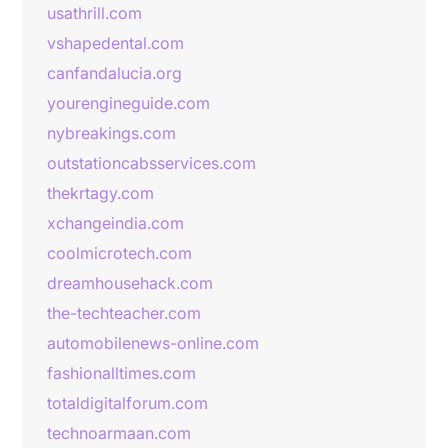
usathrill.com
vshapedental.com
canfandalucia.org
yourengineguide.com
nybreakings.com
outstationcabsservices.com
thekrtagy.com
xchangeindia.com
coolmicrotech.com
dreamhousehack.com
the-techteacher.com
automobilenews-online.com
fashionalltimes.com
totaldigitalforum.com
technoarmaan.com