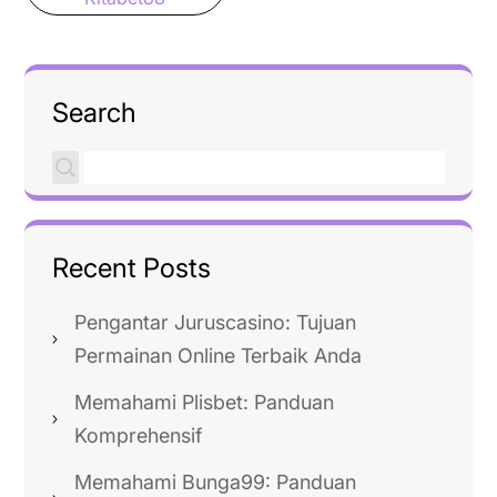
Search
Recent Posts
Pengantar Juruscasino: Tujuan
Permainan Online Terbaik Anda
Memahami Plisbet: Panduan
Komprehensif
Memahami Bunga99: Panduan