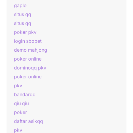
gaple
situs qq
situs qq
poker pkv
login sbobet
demo mahjong
poker online
dominoqq pkv
poker online
pkv
bandarqq
qiu qiu
poker
daftar asikqq
pkv