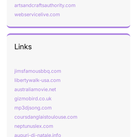
artsandcraftsauthority.com
webservicelive.com
Links
jimsfamousbbq.com
libertywalk-usa.com
australiamovie.net
gizmobird.co.uk
mp3djsong.com
coursdanglaistoulouse.com
neptunuslex.com
auguri-di-natale.info