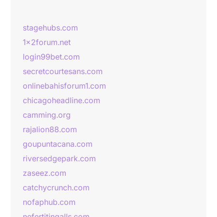
stagehubs.com
1x2forum.net
login99bet.com
secretcourtesans.com
onlinebahisforum1.com
chicagoheadline.com
camming.org
rajalion88.com
goupuntacana.com
riversedgepark.com
zaseez.com
catchycrunch.com
nofaphub.com
nefertitingalls.com