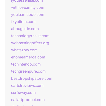
iyouessential.com
withloveamity.com
youlearncode.com
fxyatirim.com
abbuguide.com
technologyresult.com
webhostingoffers.org
whatszow.com
ehomeamerca.com
techintendo.com
techgreenpure.com
bestdropshipstore.com
cartelreviews.com
surfsway.com
nailartproduct.com