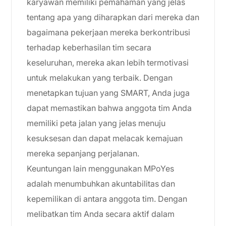
karyawan memiliki pemahaman yang jelas
tentang apa yang diharapkan dari mereka dan
bagaimana pekerjaan mereka berkontribusi
terhadap keberhasilan tim secara
keseluruhan, mereka akan lebih termotivasi
untuk melakukan yang terbaik. Dengan
menetapkan tujuan yang SMART, Anda juga
dapat memastikan bahwa anggota tim Anda
memiliki peta jalan yang jelas menuju
kesuksesan dan dapat melacak kemajuan
mereka sepanjang perjalanan.
Keuntungan lain menggunakan MPoYes
adalah menumbuhkan akuntabilitas dan
kepemilikan di antara anggota tim. Dengan
melibatkan tim Anda secara aktif dalam