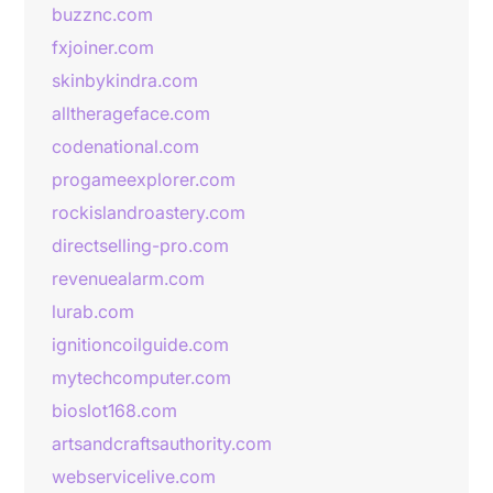
buzznc.com
fxjoiner.com
skinbykindra.com
alltherageface.com
codenational.com
progameexplorer.com
rockislandroastery.com
directselling-pro.com
revenuealarm.com
lurab.com
ignitioncoilguide.com
mytechcomputer.com
bioslot168.com
artsandcraftsauthority.com
webservicelive.com