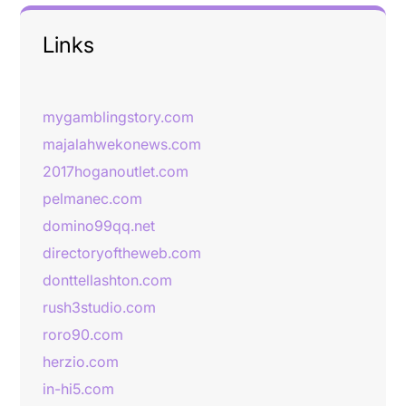
Links
mygamblingstory.com
majalahwekonews.com
2017hoganoutlet.com
pelmanec.com
domino99qq.net
directoryoftheweb.com
donttellashton.com
rush3studio.com
roro90.com
herzio.com
in-hi5.com