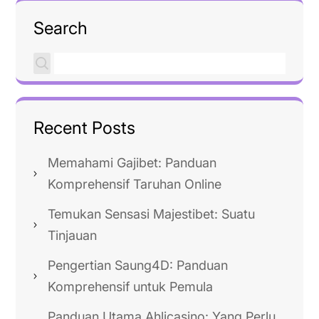
Search
Recent Posts
Memahami Gajibet: Panduan
Komprehensif Taruhan Online
Temukan Sensasi Majestibet: Suatu
Tinjauan
Pengertian Saung4D: Panduan
Komprehensif untuk Pemula
Panduan Utama Ahlicasino: Yang Perlu