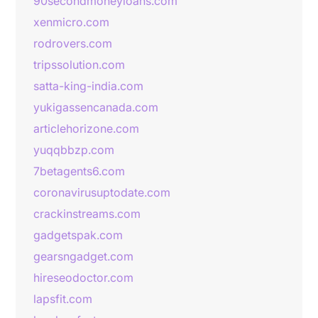
90secondmoneyloans.com
xenmicro.com
rodrovers.com
tripssolution.com
satta-king-india.com
yukigassencanada.com
articlehorizone.com
yuqqbbzp.com
7betagents6.com
coronavirusuptodate.com
crackinstreams.com
gadgetspak.com
gearsngadget.com
hireseodoctor.com
lapsfit.com