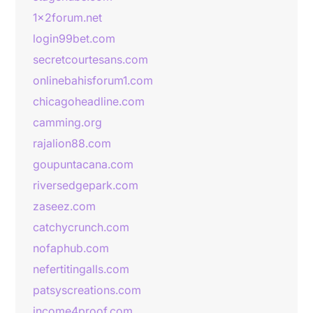
1x2forum.net
login99bet.com
secretcourtesans.com
onlinebahisforum1.com
chicagoheadline.com
camming.org
rajalion88.com
goupuntacana.com
riversedgepark.com
zaseez.com
catchycrunch.com
nofaphub.com
nefertitingalls.com
patsyscreations.com
income4proof.com