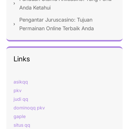
Anda Ketahui
Pengantar Juruscasino: Tujuan
Permainan Online Terbaik Anda
Links
asikqq
pkv
judi qq
dominoqq pkv
gaple
situs qq