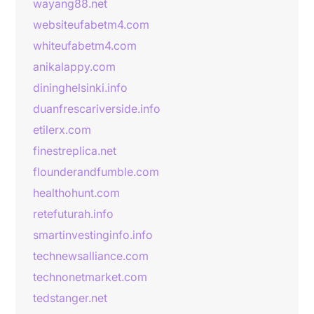
wayang88.net
websiteufabetm4.com
whiteufabetm4.com
anikalappy.com
dininghelsinki.info
duanfrescariverside.info
etilerx.com
finestreplica.net
flounderandfumble.com
healthohunt.com
retefuturah.info
smartinvestinginfo.info
technewsalliance.com
technonetmarket.com
tedstanger.net