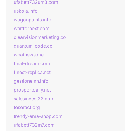
ufabett732um3.com
uskola.info
wagonpaints.info
waitfornext.com
clearvisionmarketing.co
quantum-code.co
whatnews.me
final-dream.com
finest-replica.net
gestioneinh.info
prosportdaily.net
salesinvest22.com
teseract.org
trendy-ama-shop.com
ufabett732m7.com