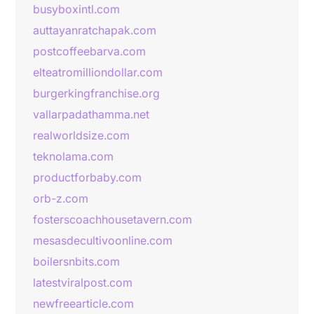
busyboxintl.com
auttayanratchapak.com
postcoffeebarva.com
elteatromilliondollar.com
burgerkingfranchise.org
vallarpadathamma.net
realworldsize.com
teknolama.com
productforbaby.com
orb-z.com
fosterscoachhousetavern.com
mesasdecultivoonline.com
boilersnbits.com
latestviralpost.com
newfreearticle.com