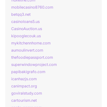
fluxetine.com
mobilecasino8760.com
betqq3.net
casinoloans5.us
CasinoAuction.us
kipooglecouk.us
mykitchennhome.com
aumoulinvert.com
thefoodiepassport.com
superwindowproject.com
papibakigrafo.com
icanhazjs.com
canimpact.org
goviralstudy.com
cartourism.net