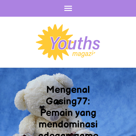
Skip
to
content
(Press
Enter)
Mengenal
Gasing77:
Pemain yang
mendominasi