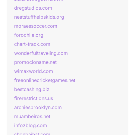
dregstudios.com
neatstuffhelpskids.org
moraessoccer.com
forochile.org
chart-track.com
wonderfultraveling.com
promocioname.net
wimaxworld.com
freeonlinecricketgames.net
bestcashing.biz
firerestrictions.us
archiesbrooklyn.com
muambeiros.net
infozblog.com
chonbaihat.com