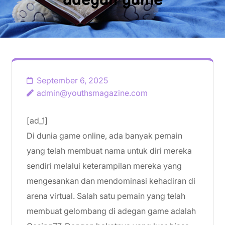
adegan game
September 6, 2025
admin@youthsmagazine.com
[ad_1]
Di dunia game online, ada banyak pemain
yang telah membuat nama untuk diri mereka
sendiri melalui keterampilan mereka yang
mengesankan dan mendominasi kehadiran di
arena virtual. Salah satu pemain yang telah
membuat gelombang di adegan game adalah