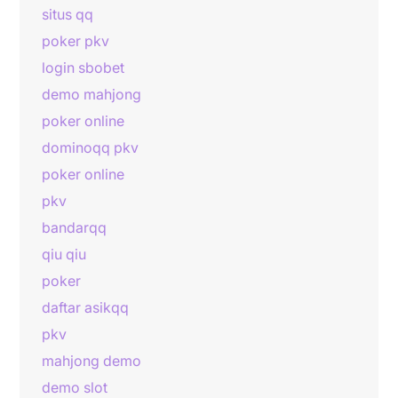
situs qq
poker pkv
login sbobet
demo mahjong
poker online
dominoqq pkv
poker online
pkv
bandarqq
qiu qiu
poker
daftar asikqq
pkv
mahjong demo
demo slot