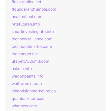
finestreplica.net
flounderandfumble.com
healthohunt.com
retefuturah.info
smartinvestinginfo.info
technewsalliance.com
technonetmarket.com
tedstanger.net
ufabett732um3.com
uskola.info
wagonpaints.info
waitfornext.com
clearvisionmarketing.co
quantum-code.co
whatnews.me