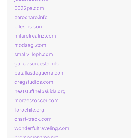
0022pa.com
zeroshare.info
bilesinc.com
milaretreatnz.com
modaagi.com
smallvilleph.com
galiciasuroeste.info
batallasdeguerra.com
dregstudios.com
neatstuffhelpskids.org
moraessoccer.com
forochile.org
chart-track.com
wonderfultraveling.com
promocioname.net