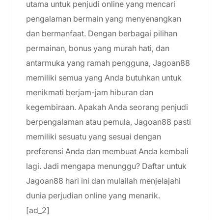
utama untuk penjudi online yang mencari
pengalaman bermain yang menyenangkan
dan bermanfaat. Dengan berbagai pilihan
permainan, bonus yang murah hati, dan
antarmuka yang ramah pengguna, Jagoan88
memiliki semua yang Anda butuhkan untuk
menikmati berjam-jam hiburan dan
kegembiraan. Apakah Anda seorang penjudi
berpengalaman atau pemula, Jagoan88 pasti
memiliki sesuatu yang sesuai dengan
preferensi Anda dan membuat Anda kembali
lagi. Jadi mengapa menunggu? Daftar untuk
Jagoan88 hari ini dan mulailah menjelajahi
dunia perjudian online yang menarik.
[ad_2]