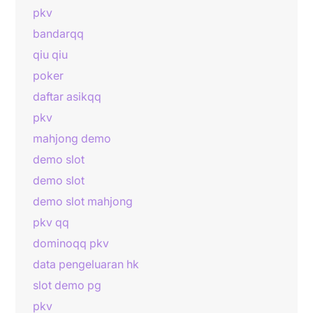
pkv
bandarqq
qiu qiu
poker
daftar asikqq
pkv
mahjong demo
demo slot
demo slot
demo slot mahjong
pkv qq
dominoqq pkv
data pengeluaran hk
slot demo pg
pkv