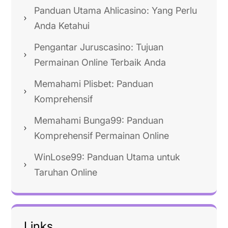
Panduan Utama Ahlicasino: Yang Perlu
Anda Ketahui
Pengantar Juruscasino: Tujuan
Permainan Online Terbaik Anda
Memahami Plisbet: Panduan
Komprehensif
Memahami Bunga99: Panduan
Komprehensif Permainan Online
WinLose99: Panduan Utama untuk
Taruhan Online
Links