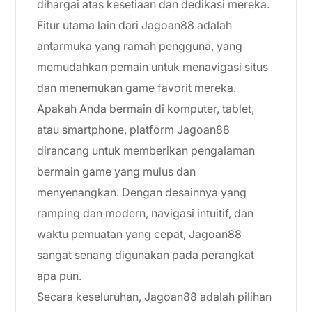
dihargai atas kesetiaan dan dedikasi mereka.
Fitur utama lain dari Jagoan88 adalah
antarmuka yang ramah pengguna, yang
memudahkan pemain untuk menavigasi situs
dan menemukan game favorit mereka.
Apakah Anda bermain di komputer, tablet,
atau smartphone, platform Jagoan88
dirancang untuk memberikan pengalaman
bermain game yang mulus dan
menyenangkan. Dengan desainnya yang
ramping dan modern, navigasi intuitif, dan
waktu pemuatan yang cepat, Jagoan88
sangat senang digunakan pada perangkat
apa pun.
Secara keseluruhan, Jagoan88 adalah pilihan