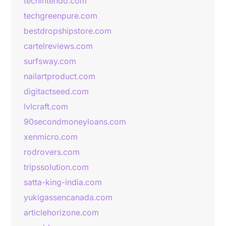
techintendo.com
techgreenpure.com
bestdropshipstore.com
cartelreviews.com
surfsway.com
nailartproduct.com
digitactseed.com
lvlcraft.com
90secondmoneyloans.com
xenmicro.com
rodrovers.com
tripssolution.com
satta-king-india.com
yukigassencanada.com
articlehorizone.com