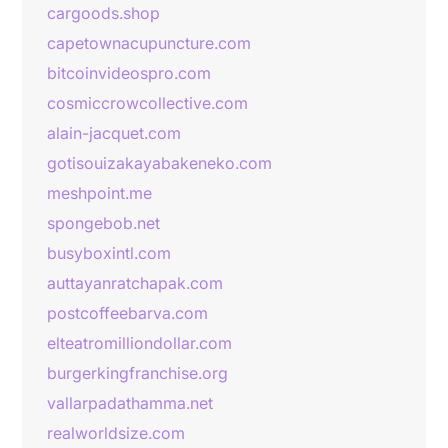
cargoods.shop
capetownacupuncture.com
bitcoinvideospro.com
cosmiccrowcollective.com
alain-jacquet.com
gotisouizakayabakeneko.com
meshpoint.me
spongebob.net
busyboxintl.com
auttayanratchapak.com
postcoffeebarva.com
elteatromilliondollar.com
burgerkingfranchise.org
vallarpadathamma.net
realworldsize.com