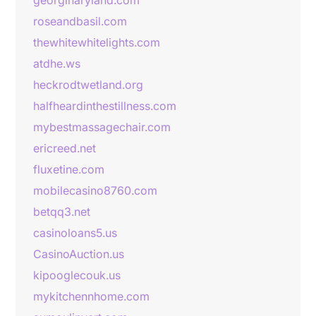
georginaryland.com
roseandbasil.com
thewhitewhitelights.com
atdhe.ws
heckrodtwetland.org
halfheardinthestillness.com
mybestmassagechair.com
ericreed.net
fluxetine.com
mobilecasino8760.com
betqq3.net
casinoloans5.us
CasinoAuction.us
kipooglecouk.us
mykitchennhome.com