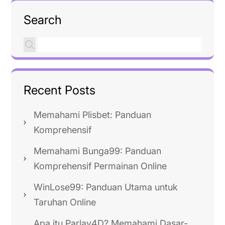
Search
Recent Posts
Memahami Plisbet: Panduan
Komprehensif
Memahami Bunga99: Panduan
Komprehensif Permainan Online
WinLose99: Panduan Utama untuk
Taruhan Online
Apa itu Parlay4D? Memahami Dasar-