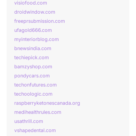
visiofood.com
droidwindow.com
freeprsubmission.com
ufagold666.com
myinteriorblog.com
bnewsindia.com
techiepick.com
bamzyshop.com
pondycars.com
techonfutures.com
techoologic.com
raspberryketonescanada.org
medihealthrules.com
usathrill.com
vshapedental.com