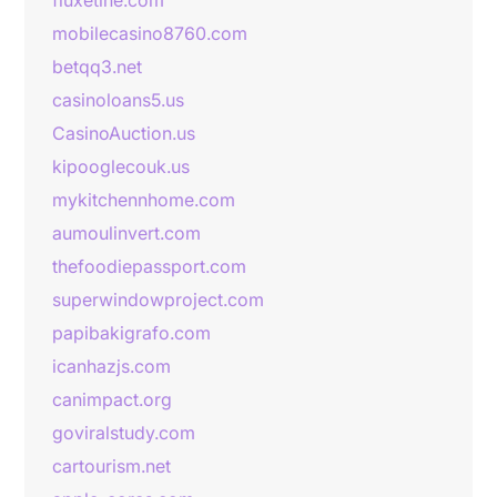
fluxetine.com
mobilecasino8760.com
betqq3.net
casinoloans5.us
CasinoAuction.us
kipooglecouk.us
mykitchennhome.com
aumoulinvert.com
thefoodiepassport.com
superwindowproject.com
papibakigrafo.com
icanhazjs.com
canimpact.org
goviralstudy.com
cartourism.net