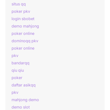
situs qq
poker pkv
login sbobet
demo mahjong
poker online
dominoqq pkv
poker online
pkv
bandarqq
qiu qiu
poker
daftar asikqq
pkv
mahjong demo
demo slot