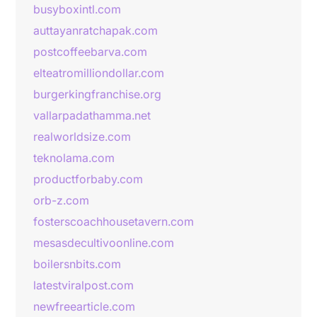
busyboxintl.com
auttayanratchapak.com
postcoffeebarva.com
elteatromilliondollar.com
burgerkingfranchise.org
vallarpadathamma.net
realworldsize.com
teknolama.com
productforbaby.com
orb-z.com
fosterscoachhousetavern.com
mesasdecultivoonline.com
boilersnbits.com
latestviralpost.com
newfreearticle.com