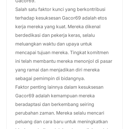
Gacor69.
Salah satu faktor kunci yang berkontribusi
terhadap kesuksesan Gacor69 adalah etos
kerja mereka yang kuat. Mereka dikenal
berdedikasi dan pekerja keras, selalu
meluangkan waktu dan upaya untuk
mencapai tujuan mereka. Tingkat komitmen
ini telah membantu mereka menonjol di pasar
yang ramai dan menjadikan diri mereka
sebagai pemimpin di bidangnya.
Faktor penting lainnya dalam kesuksesan
Gacor69 adalah kemampuan mereka
beradaptasi dan berkembang seiring
perubahan zaman. Mereka selalu mencari
peluang dan cara baru untuk meningkatkan