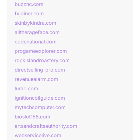
buzznc.com
fxjoiner.com
skinbykindra.com
alltherageface.com
codenational.com
progameexplorer.com
rockislandroastery.com
directselling-pro.com
revenuealarm.com
lurab.com
ignitioncoilguide.com
mytechcomputer.com
bioslot168.com
artsandcraftsauthority.com
webservicelive.com