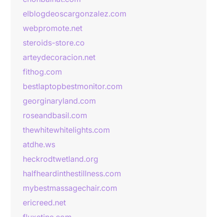
elblogdeoscargonzalez.com
webpromote.net
steroids-store.co
arteydecoracion.net
fithog.com
bestlaptopbestmonitor.com
georginaryland.com
roseandbasil.com
thewhitewhitelights.com
atdhe.ws
heckrodtwetland.org
halfheardinthestillness.com
mybestmassagechair.com
ericreed.net