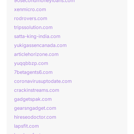
90secondmoneyloans.com
xenmicro.com
rodrovers.com
tripssolution.com
satta-king-india.com
yukigassencanada.com
articlehorizone.com
yuqqbbzp.com
7betagents6.com
coronavirusuptodate.com
crackinstreams.com
gadgetspak.com
gearsngadget.com
hireseodoctor.com
lapsfit.com