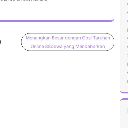
Menangkan Besar dengan Opsi Taruhan
Online 88dewa yang Mendebarkan