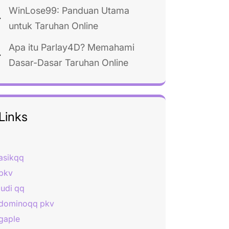
WinLose99: Panduan Utama
untuk Taruhan Online
Apa itu Parlay4D? Memahami
Dasar-Dasar Taruhan Online
Links
asikqq
pkv
judi qq
dominoqq pkv
gaple