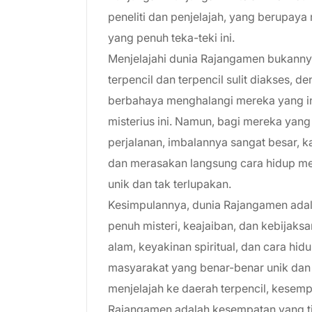
peneliti dan penjelajah, yang berupaya
yang penuh teka-teki ini.
Menjelajahi dunia Rajangamen bukanny
terpencil dan terpencil sulit diakses, d
berbahaya menghalangi mereka yang ing
misterius ini. Namun, bagi mereka yan
perjalanan, imbalannya sangat besar, 
dan merasakan langsung cara hidup m
unik dan tak terlupakan.
Kesimpulannya, dunia Rajangamen adal
penuh misteri, keajaiban, dan kebija
alam, keyakinan spiritual, dan cara h
masyarakat yang benar-benar unik dan
menjelajah ke daerah terpencil, kesemp
Rajangamen adalah kesempatan yang ti