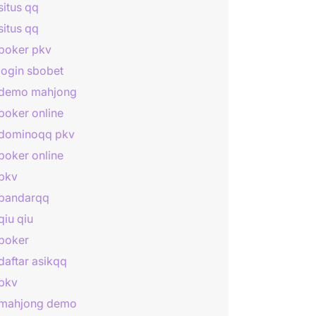
situs qq
situs qq
poker pkv
login sbobet
demo mahjong
poker online
dominoqq pkv
poker online
pkv
bandarqq
qiu qiu
poker
daftar asikqq
pkv
mahjong demo