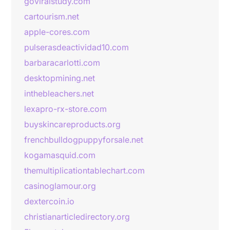
goviralstudy.com
cartourism.net
apple-cores.com
pulserasdeactividad10.com
barbaracarlotti.com
desktopmining.net
inthebleachers.net
lexapro-rx-store.com
buyskincareproducts.org
frenchbulldogpuppyforsale.net
kogamasquid.com
themultiplicationtablechart.com
casinoglamour.org
dextercoin.io
christianarticledirectory.org