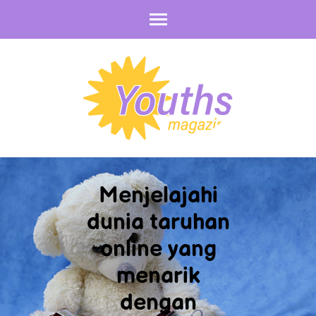
Skip
to
content
(Press
Enter)
Menjelajahi
dunia taruhan
online yang
menarik
dengan