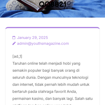
QQ8821
January 29, 2025
admin@youthsmagazine.com
[ad_1]
Taruhan online telah menjadi hobi yang
semakin populer bagi banyak orang di
seluruh dunia. Dengan munculnya teknologi
dan internet, tidak pernah lebih mudah untuk
bertaruh pada olahraga favorit Anda,
permainan kasino, dan banyak lagi. Salah satu