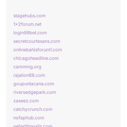
stagehubs.com
1x2forum.net
login99bet.com
secretcourtesans.com
onlinebahisforum1.com
chicagoheadline.com
camming.org
rajalion88.com
goupuntacana.com
riversedgepark.com
zaseez.com
catchycrunch.com
nofaphub.com
nefertitingalls.com