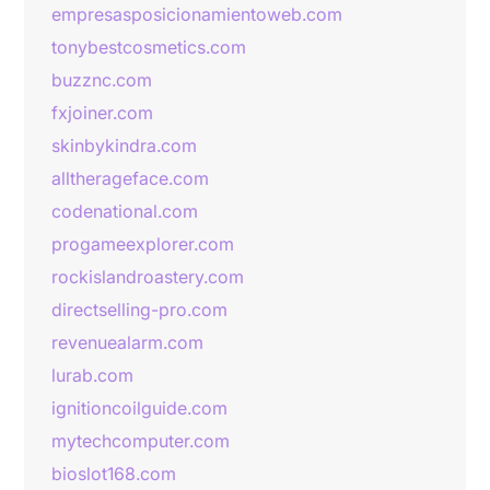
empresasposicionamientoweb.com
tonybestcosmetics.com
buzznc.com
fxjoiner.com
skinbykindra.com
alltherageface.com
codenational.com
progameexplorer.com
rockislandroastery.com
directselling-pro.com
revenuealarm.com
lurab.com
ignitioncoilguide.com
mytechcomputer.com
bioslot168.com