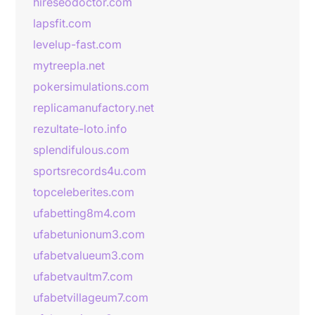
hireseodoctor.com
lapsfit.com
levelup-fast.com
mytreepla.net
pokersimulations.com
replicamanufactory.net
rezultate-loto.info
splendifulous.com
sportsrecords4u.com
topceleberites.com
ufabetting8m4.com
ufabetunionum3.com
ufabetvalueum3.com
ufabetvaultm7.com
ufabetvillageum7.com