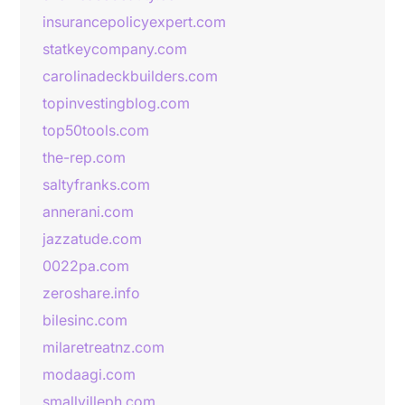
insurancepolicyexpert.com
statkeycompany.com
carolinadeckbuilders.com
topinvestingblog.com
top50tools.com
the-rep.com
saltyfranks.com
annerani.com
jazzatude.com
0022pa.com
zeroshare.info
bilesinc.com
milaretreatnz.com
modaagi.com
smallvilleph.com