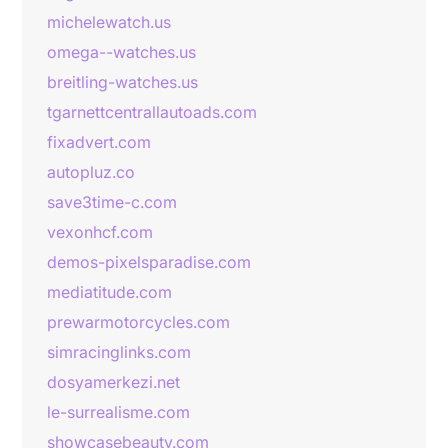
michelewatch.us
omega--watches.us
breitling-watches.us
tgarnettcentrallautoads.com
fixadvert.com
autopluz.co
save3time-c.com
vexonhcf.com
demos-pixelsparadise.com
mediatitude.com
prewarmotorcycles.com
simracinglinks.com
dosyamerkezi.net
le-surrealisme.com
showcasebeauty.com