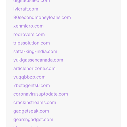
digitactseed.com
lvlcraft.com
90secondmoneyloans.com
xenmicro.com
rodrovers.com
tripssolution.com
satta-king-india.com
yukigassencanada.com
articlehorizone.com
yuqqbbzp.com
7betagents6.com
coronavirusuptodate.com
crackinstreams.com
gadgetspak.com
gearsngadget.com