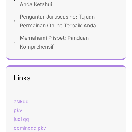
Anda Ketahui
Pengantar Juruscasino: Tujuan
Permainan Online Terbaik Anda
Memahami Plisbet: Panduan
Komprehensif
Links
asikqq
pkv
judi qq
dominoqq pkv