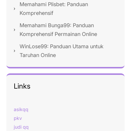
Memahami Plisbet: Panduan
Komprehensif
Memahami Bunga99: Panduan
Komprehensif Permainan Online
WinLose99: Panduan Utama untuk
Taruhan Online
Links
asikqq
pkv
judi qq