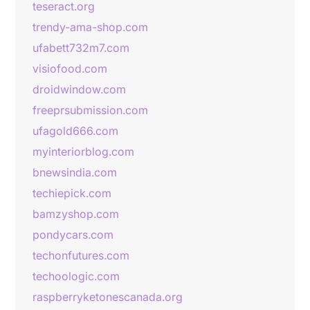
teseract.org
trendy-ama-shop.com
ufabett732m7.com
visiofood.com
droidwindow.com
freeprsubmission.com
ufagold666.com
myinteriorblog.com
bnewsindia.com
techiepick.com
bamzyshop.com
pondycars.com
techonfutures.com
techoologic.com
raspberryketonescanada.org