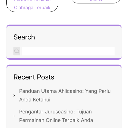
Olahraga Terbaik
Search
Recent Posts
Panduan Utama Ahlicasino: Yang Perlu
Anda Ketahui
Pengantar Juruscasino: Tujuan
Permainan Online Terbaik Anda