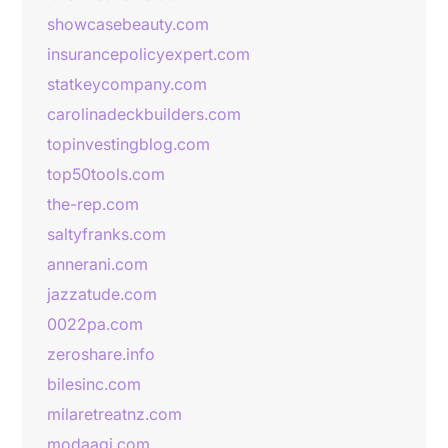
showcasebeauty.com
insurancepolicyexpert.com
statkeycompany.com
carolinadeckbuilders.com
topinvestingblog.com
top50tools.com
the-rep.com
saltyfranks.com
annerani.com
jazzatude.com
0022pa.com
zeroshare.info
bilesinc.com
milaretreatnz.com
modaagi.com