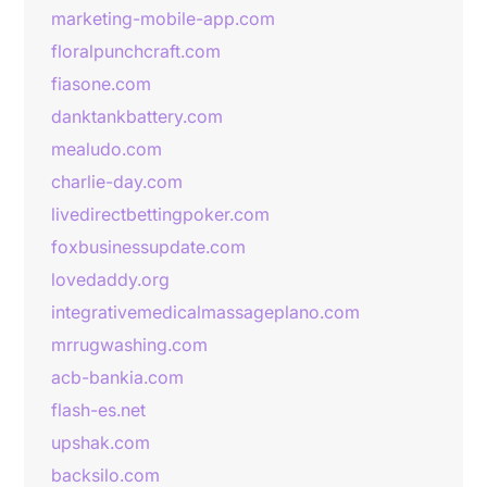
marketing-mobile-app.com
floralpunchcraft.com
fiasone.com
danktankbattery.com
mealudo.com
charlie-day.com
livedirectbettingpoker.com
foxbusinessupdate.com
lovedaddy.org
integrativemedicalmassageplano.com
mrrugwashing.com
acb-bankia.com
flash-es.net
upshak.com
backsilo.com