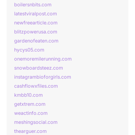
boilersnbits.com
latestviralpost.com
newfreearticle.com
blitzpowerusa.com
gardenofeaten.com
hycys05.com
onemoremilerunning.com
snowboardsteez.com
instagrambioforgirls.com
cashflowxfiles.com
kmbb10.com
getxtrem.com
weactinfo.com
meshingsocial.com
thearguer.com