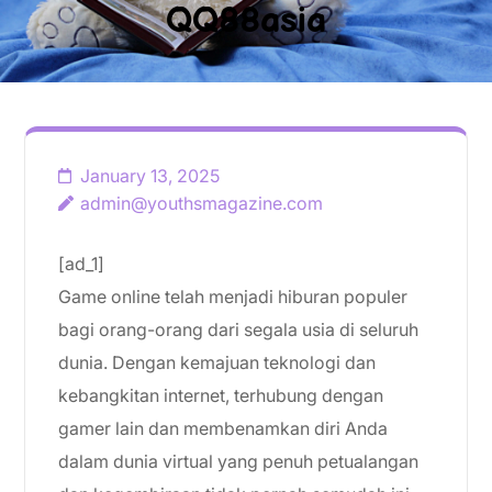
QQ88asia
January 13, 2025
admin@youthsmagazine.com
[ad_1]
Game online telah menjadi hiburan populer
bagi orang-orang dari segala usia di seluruh
dunia. Dengan kemajuan teknologi dan
kebangkitan internet, terhubung dengan
gamer lain dan membenamkan diri Anda
dalam dunia virtual yang penuh petualangan