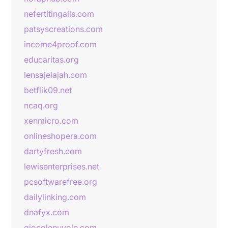
nefertitingalls.com
patsyscreations.com
income4proof.com
educaritas.org
lensajelajah.com
betflik09.net
ncaq.org
xenmicro.com
onlineshopera.com
dartyfresh.com
lewisenterprises.net
pcsoftwarefree.org
dailylinking.com
dnafyx.com
giocolenuvole.com