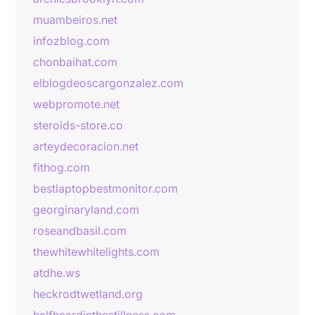
muambeiros.net
infozblog.com
chonbaihat.com
elblogdeoscargonzalez.com
webpromote.net
steroids-store.co
arteydecoracion.net
fithog.com
bestlaptopbestmonitor.com
georginaryland.com
roseandbasil.com
thewhitewhitelights.com
atdhe.ws
heckrodtwetland.org