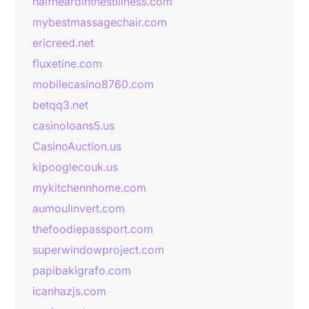
halfheardinthestillness.com
mybestmassagechair.com
ericreed.net
fluxetine.com
mobilecasino8760.com
betqq3.net
casinoloans5.us
CasinoAuction.us
kipooglecouk.us
mykitchennhome.com
aumoulinvert.com
thefoodiepassport.com
superwindowproject.com
papibakigrafo.com
icanhazjs.com