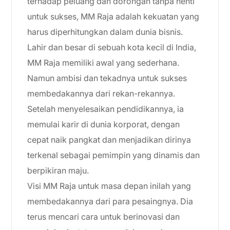
terhadap peluang dan dorongan tanpa henti
untuk sukses, MM Raja adalah kekuatan yang
harus diperhitungkan dalam dunia bisnis.
Lahir dan besar di sebuah kota kecil di India,
MM Raja memiliki awal yang sederhana.
Namun ambisi dan tekadnya untuk sukses
membedakannya dari rekan-rekannya.
Setelah menyelesaikan pendidikannya, ia
memulai karir di dunia korporat, dengan
cepat naik pangkat dan menjadikan dirinya
terkenal sebagai pemimpin yang dinamis dan
berpikiran maju.
Visi MM Raja untuk masa depan inilah yang
membedakannya dari para pesaingnya. Dia
terus mencari cara untuk berinovasi dan