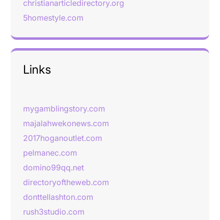
christianarticledirectory.org
5homestyle.com
Links
mygamblingstory.com
majalahwekonews.com
2017hoganoutlet.com
pelmanec.com
domino99qq.net
directoryoftheweb.com
donttellashton.com
rush3studio.com