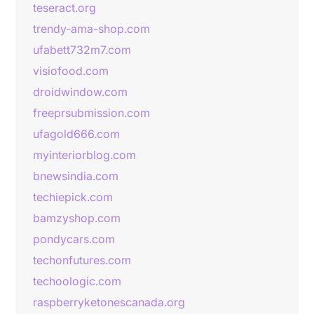
teseract.org
trendy-ama-shop.com
ufabett732m7.com
visiofood.com
droidwindow.com
freeprsubmission.com
ufagold666.com
myinteriorblog.com
bnewsindia.com
techiepick.com
bamzyshop.com
pondycars.com
techonfutures.com
techoologic.com
raspberryketonescanada.org