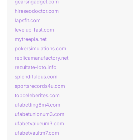
gearsngadget.com
hireseodoctor.com
lapsfit.com
levelup-fast.com
mytreepla.net
pokersimulations.com
replicamanufactory.net
rezultate-loto.info
splendifulous.com
sportsrecords4u.com
topceleberites.com
ufabetting8m4.com
ufabetunionum3.com
ufabetvalueum3.com
ufabetvaultm7.com