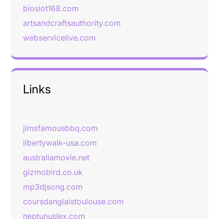
bioslot168.com
artsandcraftsauthority.com
webservicelive.com
Links
jimsfamousbbq.com
libertywalk-usa.com
australiamovie.net
gizmobird.co.uk
mp3djsong.com
coursdanglaistoulouse.com
neptunuslex.com