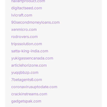
nailartproduct.com
digitactseed.com
lvlcraft.com
90secondmoneyloans.com
xenmicro.com
rodrovers.com
tripssolution.com
satta-king-india.com
yukigassencanada.com
articlehorizone.com
yuqqbbzp.com
7betagents6.com
coronavirusuptodate.com
crackinstreams.com
gadgetspak.com