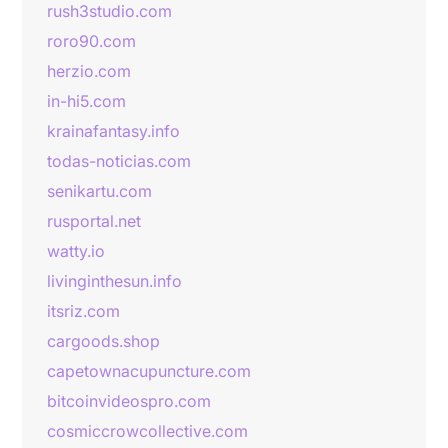
rush3studio.com
roro90.com
herzio.com
in-hi5.com
krainafantasy.info
todas-noticias.com
senikartu.com
rusportal.net
watty.io
livinginthesun.info
itsriz.com
cargoods.shop
capetownacupuncture.com
bitcoinvideospro.com
cosmiccrowcollective.com