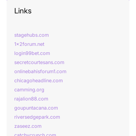
Links
stagehubs.com
1x2forum.net
login99bet.com
secretcourtesans.com
onlinebahisforum1.com
chicagoheadline.com
camming.org
rajalion88.com
goupuntacana.com
riversedgepark.com
zaseez.com
catchycrunch.com