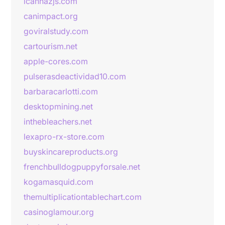
icanhazjs.com
canimpact.org
goviralstudy.com
cartourism.net
apple-cores.com
pulserasdeactividad10.com
barbaracarlotti.com
desktopmining.net
inthebleachers.net
lexapro-rx-store.com
buyskincareproducts.org
frenchbulldogpuppyforsale.net
kogamasquid.com
themultiplicationtablechart.com
casinoglamour.org