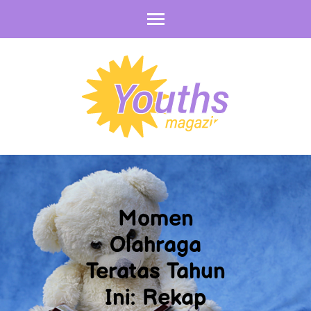
Skip
to
content
(Press
Enter)
Momen
Olahraga
Teratas Tahun
Ini: Rekap