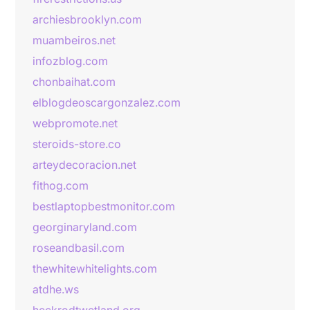
archiesbrooklyn.com
muambeiros.net
infozblog.com
chonbaihat.com
elblogdeoscargonzalez.com
webpromote.net
steroids-store.co
arteydecoracion.net
fithog.com
bestlaptopbestmonitor.com
georginaryland.com
roseandbasil.com
thewhitewhitelights.com
atdhe.ws