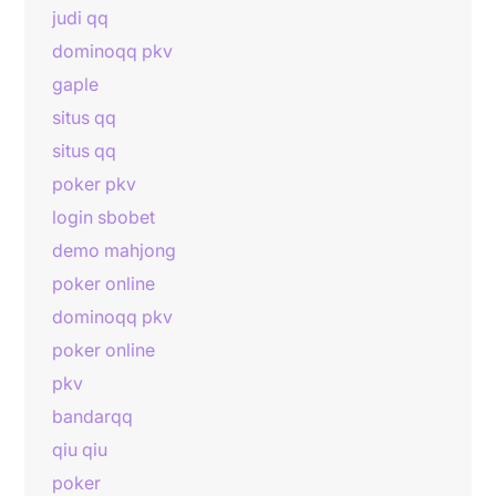
judi qq
dominoqq pkv
gaple
situs qq
situs qq
poker pkv
login sbobet
demo mahjong
poker online
dominoqq pkv
poker online
pkv
bandarqq
qiu qiu
poker