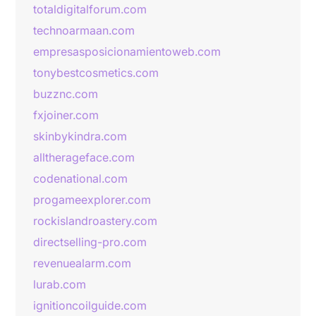
totaldigitalforum.com
technoarmaan.com
empresasposicionamientoweb.com
tonybestcosmetics.com
buzznc.com
fxjoiner.com
skinbykindra.com
alltherageface.com
codenational.com
progameexplorer.com
rockislandroastery.com
directselling-pro.com
revenuealarm.com
lurab.com
ignitioncoilguide.com