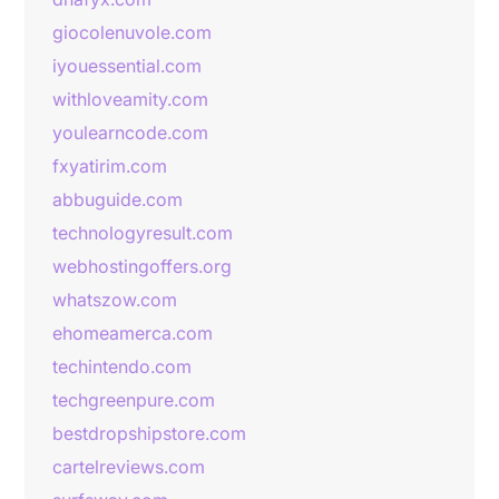
giocolenuvole.com
iyouessential.com
withloveamity.com
youlearncode.com
fxyatirim.com
abbuguide.com
technologyresult.com
webhostingoffers.org
whatszow.com
ehomeamerca.com
techintendo.com
techgreenpure.com
bestdropshipstore.com
cartelreviews.com