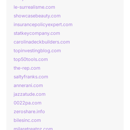
le-surrealisme.com
showcasebeauty.com
insurancepolicyexpert.com
statkeycompany.com
carolinadeckbuilders.com
topinvestingblog.com
top50tools.com
the-rep.com
saltyfranks.com
annerani.com
jazzatude.com
0022pa.com
zeroshare.info
bilesinc.com
milaretreatnz.com