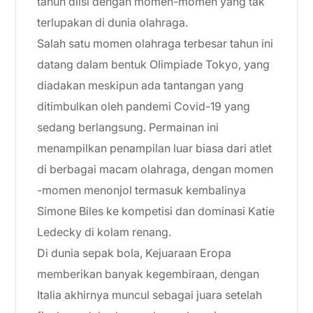
tahun diisi dengan momen-momen yang tak
terlupakan di dunia olahraga.
Salah satu momen olahraga terbesar tahun ini
datang dalam bentuk Olimpiade Tokyo, yang
diadakan meskipun ada tantangan yang
ditimbulkan oleh pandemi Covid-19 yang
sedang berlangsung. Permainan ini
menampilkan penampilan luar biasa dari atlet
di berbagai macam olahraga, dengan momen
-momen menonjol termasuk kembalinya
Simone Biles ke kompetisi dan dominasi Katie
Ledecky di kolam renang.
Di dunia sepak bola, Kejuaraan Eropa
memberikan banyak kegembiraan, dengan
Italia akhirnya muncul sebagai juara setelah