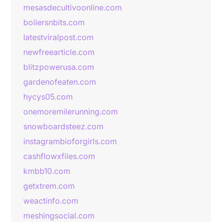
mesasdecultivoonline.com
boilersnbits.com
latestviralpost.com
newfreearticle.com
blitzpowerusa.com
gardenofeaten.com
hycys05.com
onemoremilerunning.com
snowboardsteez.com
instagrambioforgirls.com
cashflowxfiles.com
kmbb10.com
getxtrem.com
weactinfo.com
meshingsocial.com