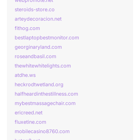
webpromote.net
steroids-store.co
arteydecoracion.net
fithog.com
bestlaptopbestmonitor.com
georginaryland.com
roseandbasil.com
thewhitewhitelights.com
atdhe.ws
heckrodtwetland.org
halfheardinthestillness.com
mybestmassagechair.com
ericreed.net
fluxetine.com
mobilecasino8760.com