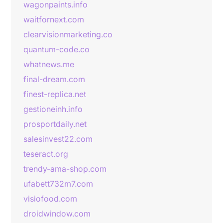
wagonpaints.info
waitfornext.com
clearvisionmarketing.co
quantum-code.co
whatnews.me
final-dream.com
finest-replica.net
gestioneinh.info
prosportdaily.net
salesinvest22.com
teseract.org
trendy-ama-shop.com
ufabett732m7.com
visiofood.com
droidwindow.com