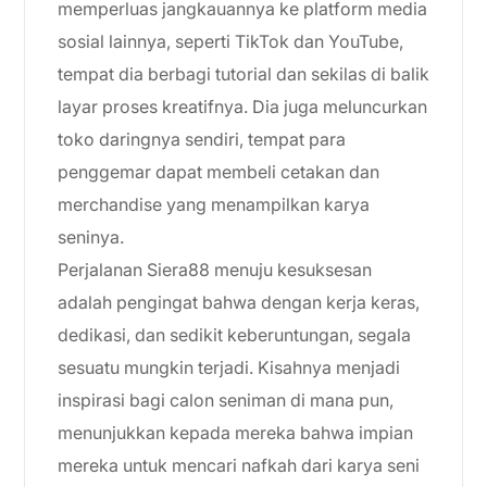
memperluas jangkauannya ke platform media
sosial lainnya, seperti TikTok dan YouTube,
tempat dia berbagi tutorial dan sekilas di balik
layar proses kreatifnya. Dia juga meluncurkan
toko daringnya sendiri, tempat para
penggemar dapat membeli cetakan dan
merchandise yang menampilkan karya
seninya.
Perjalanan Siera88 menuju kesuksesan
adalah pengingat bahwa dengan kerja keras,
dedikasi, dan sedikit keberuntungan, segala
sesuatu mungkin terjadi. Kisahnya menjadi
inspirasi bagi calon seniman di mana pun,
menunjukkan kepada mereka bahwa impian
mereka untuk mencari nafkah dari karya seni