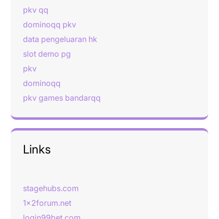
pkv qq
dominoqq pkv
data pengeluaran hk
slot demo pg
pkv
dominoqq
pkv games bandarqq
Links
stagehubs.com
1x2forum.net
login99bet.com