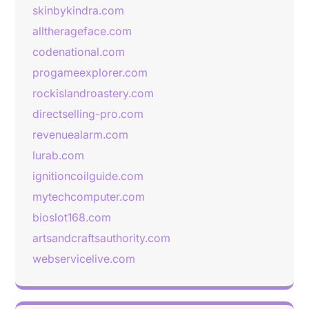
skinbykindra.com
alltherageface.com
codenational.com
progameexplorer.com
rockislandroastery.com
directselling-pro.com
revenuealarm.com
lurab.com
ignitioncoilguide.com
mytechcomputer.com
bioslot168.com
artsandcraftsauthority.com
webservicelive.com