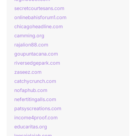
secretcourtesans.com
onlinebahisforum1.com
chicagoheadline.com
camming.org
rajalion88.com
goupuntacana.com
riversedgepark.com
zaseez.com
catchycrunch.com
nofaphub.com
nefertitingalls.com
patsyscreations.com
income4proof.com
educaritas.org
lensajelajah.com