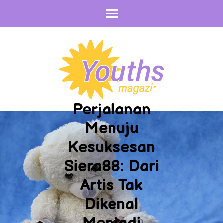
Skip
to
content
(Press
Enter)
Perjalanan
Menuju
Kesuksesan
Siera88: Dari
Artis Tak
Dikenal