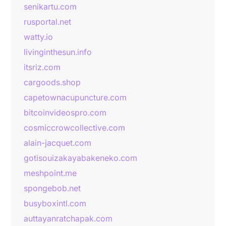
senikartu.com
rusportal.net
watty.io
livinginthesun.info
itsriz.com
cargoods.shop
capetownacupuncture.com
bitcoinvideospro.com
cosmiccrowcollective.com
alain-jacquet.com
gotisouizakayabakeneko.com
meshpoint.me
spongebob.net
busyboxintl.com
auttayanratchapak.com