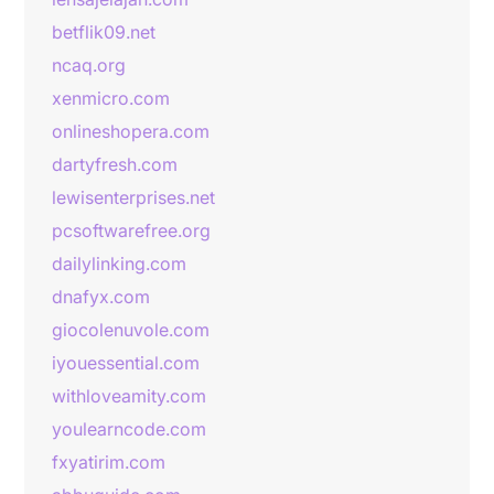
betflik09.net
ncaq.org
xenmicro.com
onlineshopera.com
dartyfresh.com
lewisenterprises.net
pcsoftwarefree.org
dailylinking.com
dnafyx.com
giocolenuvole.com
iyouessential.com
withloveamity.com
youlearncode.com
fxyatirim.com