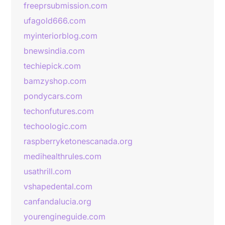
freeprsubmission.com
ufagold666.com
myinteriorblog.com
bnewsindia.com
techiepick.com
bamzyshop.com
pondycars.com
techonfutures.com
techoologic.com
raspberryketonescanada.org
medihealthrules.com
usathrill.com
vshapedental.com
canfandalucia.org
yourengineguide.com