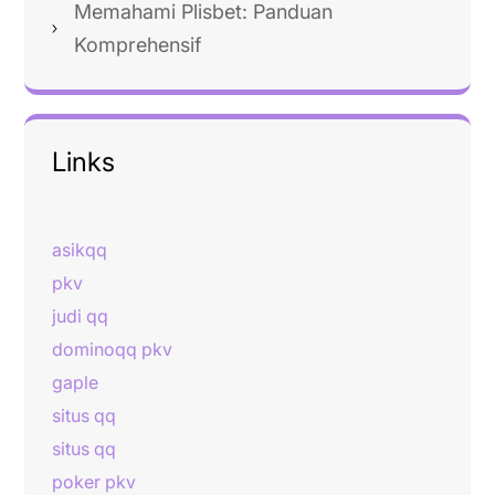
Memahami Plisbet: Panduan
Komprehensif
Links
asikqq
pkv
judi qq
dominoqq pkv
gaple
situs qq
situs qq
poker pkv