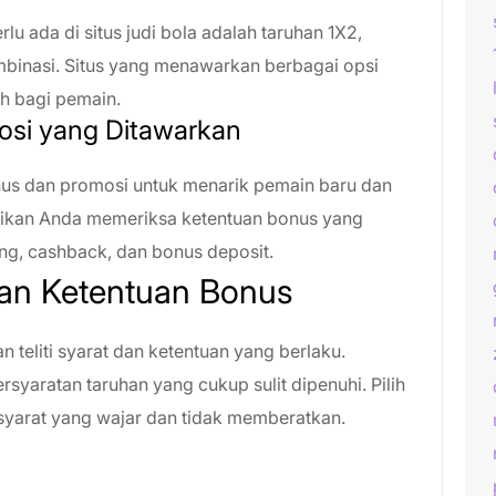
lu ada di situs judi bola adalah taruhan 1X2,
mbinasi. Situs yang menawarkan berbagai opsi
ih bagi pemain.
osi yang Ditawarkan
nus dan promosi untuk menarik pemain baru dan
ikan Anda memeriksa ketentuan bonus yang
ang, cashback, dan bonus deposit.
dan Ketentuan Bonus
teliti syarat dan ketentuan yang berlaku.
yaratan taruhan yang cukup sulit dipenuhi. Pilih
yarat yang wajar dan tidak memberatkan.