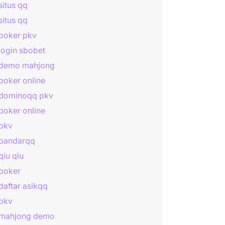
situs qq
situs qq
poker pkv
login sbobet
demo mahjong
poker online
dominoqq pkv
poker online
pkv
bandarqq
qiu qiu
poker
daftar asikqq
pkv
mahjong demo