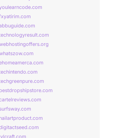
youlearncode.com
fxyatirim.com
abbuguide.com
technologyresult.com
webhostingoffers.org
whatszow.com
ehomeamerca.com
techintendo.com
techgreenpure.com
bestdropshipstore.com
cartelreviews.com
surfsway.com
nailartproduct.com
digitactseed.com
lvlcraft.com