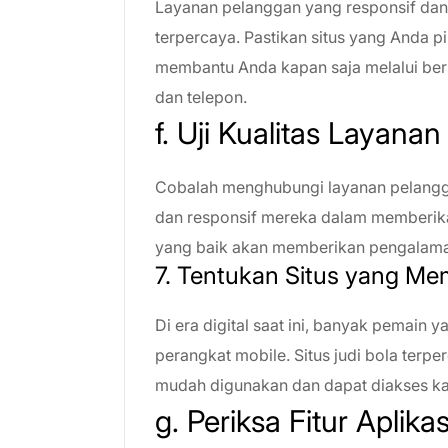
Layanan pelanggan yang responsif dan p
terpercaya. Pastikan situs yang Anda p
membantu Anda kapan saja melalui berba
dan telepon.
f. Uji Kualitas Layana
Cobalah menghubungi layanan pelangga
dan responsif mereka dalam memberika
yang baik akan memberikan pengalama
7. Tentukan Situs yang Memi
Di era digital saat ini, banyak pemain y
perangkat mobile. Situs judi bola terp
mudah digunakan dan dapat diakses ka
g. Periksa Fitur Aplika