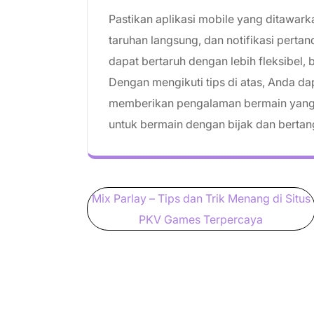
Pastikan aplikasi mobile yang ditawarkan
taruhan langsung, dan notifikasi perta
dapat bertaruh dengan lebih fleksibel,
Dengan mengikuti tips di atas, Anda dap
memberikan pengalaman bermain yang 
untuk bermain dengan bijak dan berta
Post
Mix Parlay – Tips dan Trik Menang di Situs
navigation
PKV Games Terpercaya