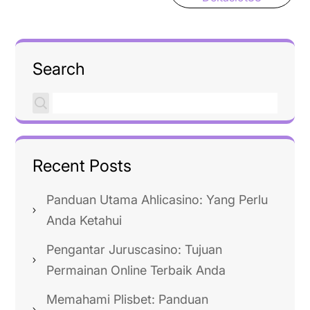
Search
Recent Posts
Panduan Utama Ahlicasino: Yang Perlu
Anda Ketahui
Pengantar Juruscasino: Tujuan
Permainan Online Terbaik Anda
Memahami Plisbet: Panduan