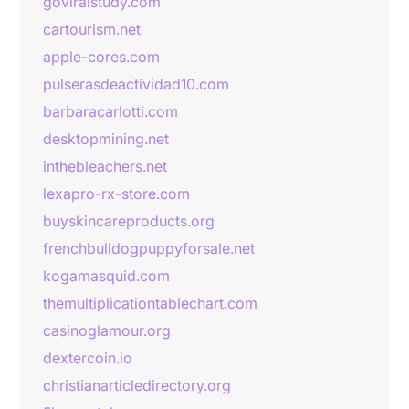
goviralstudy.com
cartourism.net
apple-cores.com
pulserasdeactividad10.com
barbaracarlotti.com
desktopmining.net
inthebleachers.net
lexapro-rx-store.com
buyskincareproducts.org
frenchbulldogpuppyforsale.net
kogamasquid.com
themultiplicationtablechart.com
casinoglamour.org
dextercoin.io
christianarticledirectory.org