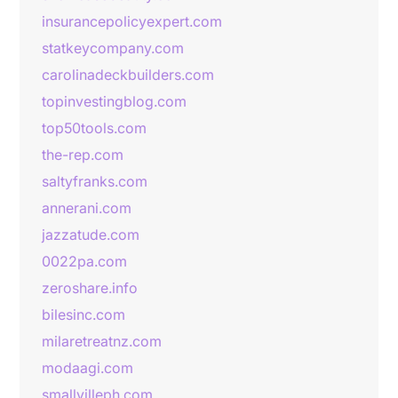
insurancepolicyexpert.com
statkeycompany.com
carolinadeckbuilders.com
topinvestingblog.com
top50tools.com
the-rep.com
saltyfranks.com
annerani.com
jazzatude.com
0022pa.com
zeroshare.info
bilesinc.com
milaretreatnz.com
modaagi.com
smallvilleph.com