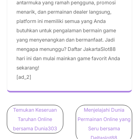
antarmuka yang ramah pengguna, promosi
menarik, dan permainan dealer langsung,
platform ini memiliki semua yang Anda
butuhkan untuk pengalaman bermain game
yang menyenangkan dan bermanfaat. Jadi
mengapa menunggu? Daftar JakartaSlot88
hari ini dan mulai mainkan game favorit Anda
sekarang!
[ad_2]
Post
Temukan Keseruan
Menjelajahi Dunia
navigation
Taruhan Online
Permainan Online yang
bersama Dunia303
Seru bersama
Deltaslot88