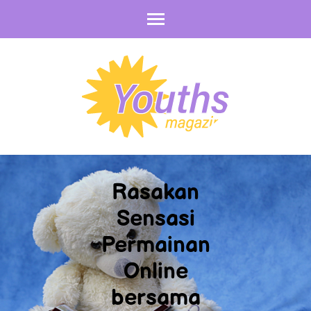
Skip
to
content
(Press
Enter)
Rasakan
Sensasi
Permainan
Online
bersama