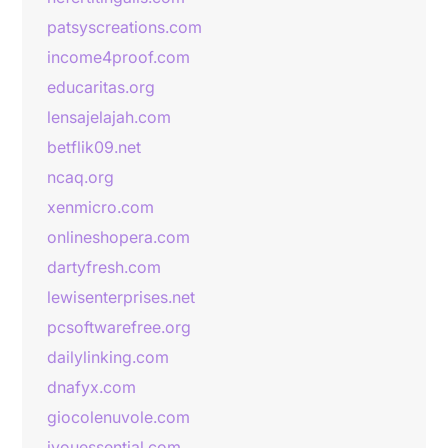
patsyscreations.com
income4proof.com
educaritas.org
lensajelajah.com
betflik09.net
ncaq.org
xenmicro.com
onlineshopera.com
dartyfresh.com
lewisenterprises.net
pcsoftwarefree.org
dailylinking.com
dnafyx.com
giocolenuvole.com
iyouessential.com