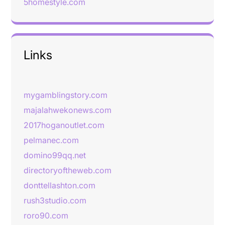
5homestyle.com
Links
mygamblingstory.com
majalahwekonews.com
2017hoganoutlet.com
pelmanec.com
domino99qq.net
directoryoftheweb.com
donttellashton.com
rush3studio.com
roro90.com