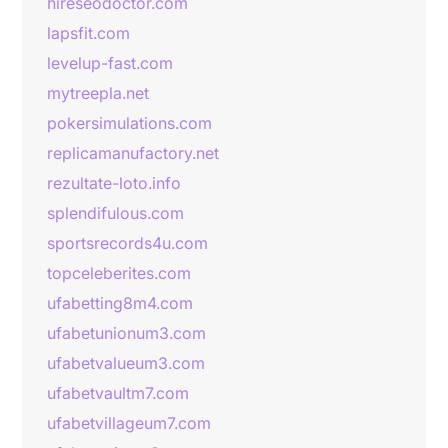
hireseodoctor.com
lapsfit.com
levelup-fast.com
mytreepla.net
pokersimulations.com
replicamanufactory.net
rezultate-loto.info
splendifulous.com
sportsrecords4u.com
topceleberites.com
ufabetting8m4.com
ufabetunionum3.com
ufabetvalueum3.com
ufabetvaultm7.com
ufabetvillageum7.com