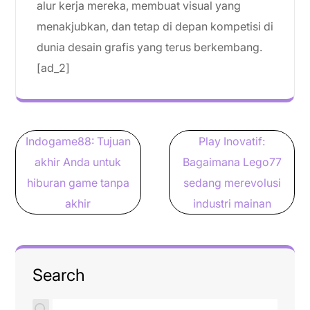
alur kerja mereka, membuat visual yang
menakjubkan, dan tetap di depan kompetisi di
dunia desain grafis yang terus berkembang.
[ad_2]
Post
Indogame88: Tujuan
Play Inovatif:
navigation
akhir Anda untuk
Bagaimana Lego77
hiburan game tanpa
sedang merevolusi
akhir
industri mainan
Search