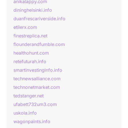
anikalappy.com
dininghelsinki.info
duanfrescariverside.info
etilerx.com
finestreplica.net
flounderandfumble.com
healthohunt.com
retefuturah.info
smartinvestinginfo.info
technewsalliance.com
technonetmarket.com
tedstanger.net
ufabett732um3.com
uskola.info
wagonpaints.info