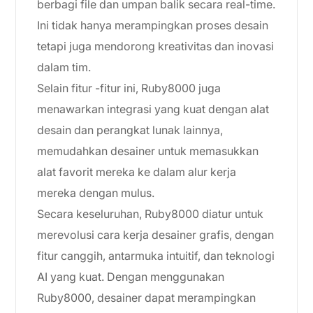
berbagi file dan umpan balik secara real-time.
Ini tidak hanya merampingkan proses desain
tetapi juga mendorong kreativitas dan inovasi
dalam tim.
Selain fitur -fitur ini, Ruby8000 juga
menawarkan integrasi yang kuat dengan alat
desain dan perangkat lunak lainnya,
memudahkan desainer untuk memasukkan
alat favorit mereka ke dalam alur kerja
mereka dengan mulus.
Secara keseluruhan, Ruby8000 diatur untuk
merevolusi cara kerja desainer grafis, dengan
fitur canggih, antarmuka intuitif, dan teknologi
AI yang kuat. Dengan menggunakan
Ruby8000, desainer dapat merampingkan