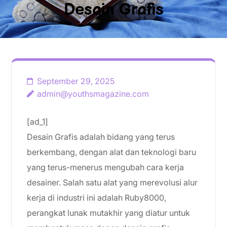
Desain Grafis
September 29, 2025
admin@youthsmagazine.com
[ad_1]
Desain Grafis adalah bidang yang terus
berkembang, dengan alat dan teknologi baru
yang terus-menerus mengubah cara kerja
desainer. Salah satu alat yang merevolusi alur
kerja di industri ini adalah Ruby8000,
perangkat lunak mutakhir yang diatur untuk