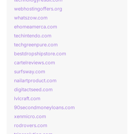
webhostingoffers.org
whatszow.com
ehomeamerca.com
techintendo.com
techgreenpure.com
bestdropshipstore.com
cartelreviews.com
surfsway.com
nailartproduct.com
digitactseed.com
lvlcraft.com
90secondmoneyloans.com
xenmicro.com
rodrovers.com