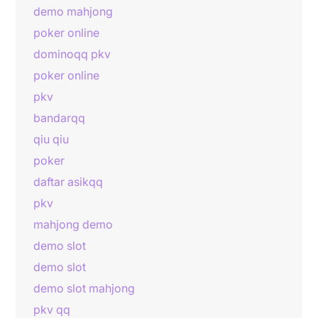
demo mahjong
poker online
dominoqq pkv
poker online
pkv
bandarqq
qiu qiu
poker
daftar asikqq
pkv
mahjong demo
demo slot
demo slot
demo slot mahjong
pkv qq