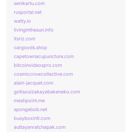
senikartu.com
rusportal.net
watty.io
livinginthesun.info
itsriz.com
cargoods.shop
capetownacupuncture.com
bitcoinvideospro.com
cosmiccrowcollective.com
alain-jacquet.com
gotisouizakayabakeneko.com
meshpoint.me
spongebob.net
busyboxintl.com
auttayanratchapak.com