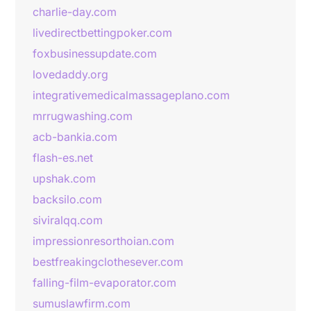
charlie-day.com
livedirectbettingpoker.com
foxbusinessupdate.com
lovedaddy.org
integrativemedicalmassageplano.com
mrrugwashing.com
acb-bankia.com
flash-es.net
upshak.com
backsilo.com
siviralqq.com
impressionresorthoian.com
bestfreakingclothesever.com
falling-film-evaporator.com
sumuslawfirm.com