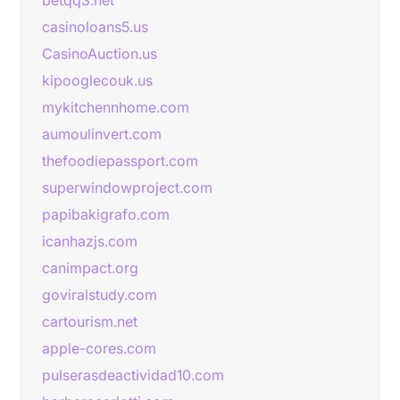
betqq3.net
casinoloans5.us
CasinoAuction.us
kipooglecouk.us
mykitchennhome.com
aumoulinvert.com
thefoodiepassport.com
superwindowproject.com
papibakigrafo.com
icanhazjs.com
canimpact.org
goviralstudy.com
cartourism.net
apple-cores.com
pulserasdeactividad10.com