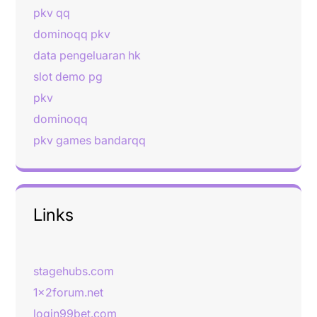
pkv qq
dominoqq pkv
data pengeluaran hk
slot demo pg
pkv
dominoqq
pkv games bandarqq
Links
stagehubs.com
1x2forum.net
login99bet.com