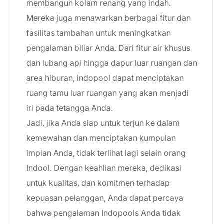
membangun kolam renang yang indah.
Mereka juga menawarkan berbagai fitur dan
fasilitas tambahan untuk meningkatkan
pengalaman biliar Anda. Dari fitur air khusus
dan lubang api hingga dapur luar ruangan dan
area hiburan, indopool dapat menciptakan
ruang tamu luar ruangan yang akan menjadi
iri pada tetangga Anda.
Jadi, jika Anda siap untuk terjun ke dalam
kemewahan dan menciptakan kumpulan
impian Anda, tidak terlihat lagi selain orang
Indool. Dengan keahlian mereka, dedikasi
untuk kualitas, dan komitmen terhadap
kepuasan pelanggan, Anda dapat percaya
bahwa pengalaman Indopools Anda tidak