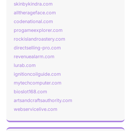
skinbykindra.com
alltherageface.com
codenational.com
progameexplorer.com
rockislandroastery.com
directselling-pro.com
revenuealarm.com
lurab.com
ignitioncoilguide.com
mytechcomputer.com
bioslot168.com
artsandcraftsauthority.com
webservicelive.com