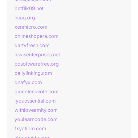
betflik09.net
ncaq.org
xenmicro.com
onlineshopera.com
dartyfresh.com
lewisenterprises.net
pcsoftwarefree.org
dailylinking.com
dnafyx.com
giocolenuvole.com
iyouessential.com
withloveamity.com
youlearncode.com
fxyatirim.com
abbuguide.com