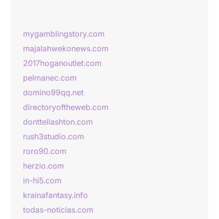
mygamblingstory.com
majalahwekonews.com
2017hoganoutlet.com
pelmanec.com
domino99qq.net
directoryoftheweb.com
donttellashton.com
rush3studio.com
roro90.com
herzio.com
in-hi5.com
krainafantasy.info
todas-noticias.com