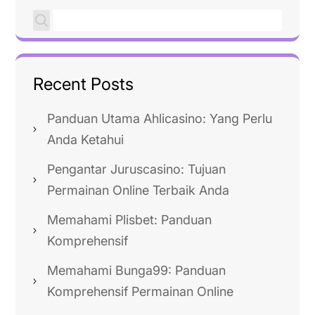
Recent Posts
Panduan Utama Ahlicasino: Yang Perlu
Anda Ketahui
Pengantar Juruscasino: Tujuan
Permainan Online Terbaik Anda
Memahami Plisbet: Panduan
Komprehensif
Memahami Bunga99: Panduan
Komprehensif Permainan Online