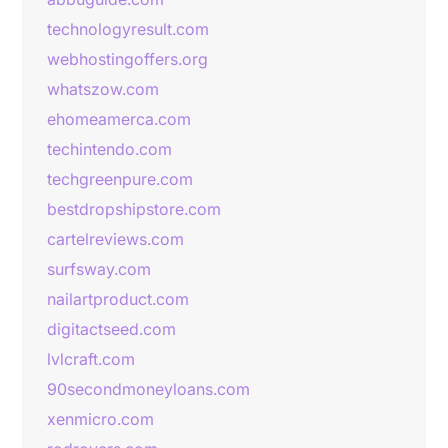
technologyresult.com
webhostingoffers.org
whatszow.com
ehomeamerca.com
techintendo.com
techgreenpure.com
bestdropshipstore.com
cartelreviews.com
surfsway.com
nailartproduct.com
digitactseed.com
lvlcraft.com
90secondmoneyloans.com
xenmicro.com