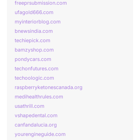
freeprsubmission.com
ufagold666.com
myinteriorblog.com
bnewsindia.com
techiepick.com
bamzyshop.com
pondycars.com
techonfutures.com
techoologic.com
raspberryketonescanada.org
medihealthrules.com
usathrill.com
vshapedental.com
canfandalucia.org
yourengineguide.com