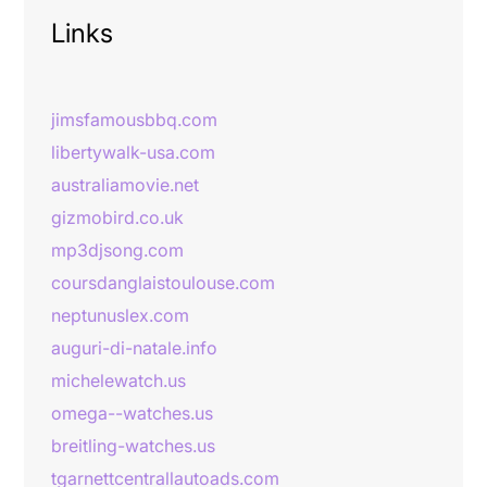
Links
jimsfamousbbq.com
libertywalk-usa.com
australiamovie.net
gizmobird.co.uk
mp3djsong.com
coursdanglaistoulouse.com
neptunuslex.com
auguri-di-natale.info
michelewatch.us
omega--watches.us
breitling-watches.us
tgarnettcentrallautoads.com