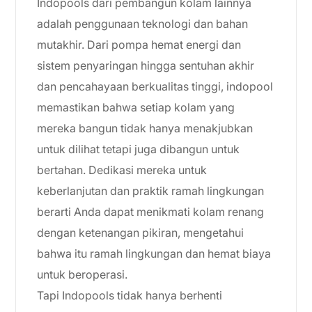
Indopools dari pembangun kolam lainnya
adalah penggunaan teknologi dan bahan
mutakhir. Dari pompa hemat energi dan
sistem penyaringan hingga sentuhan akhir
dan pencahayaan berkualitas tinggi, indopool
memastikan bahwa setiap kolam yang
mereka bangun tidak hanya menakjubkan
untuk dilihat tetapi juga dibangun untuk
bertahan. Dedikasi mereka untuk
keberlanjutan dan praktik ramah lingkungan
berarti Anda dapat menikmati kolam renang
dengan ketenangan pikiran, mengetahui
bahwa itu ramah lingkungan dan hemat biaya
untuk beroperasi.
Tapi Indopools tidak hanya berhenti