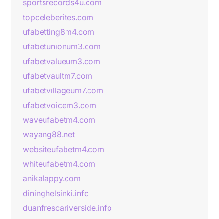
sportsrecords4u.com
topceleberites.com
ufabetting8m4.com
ufabetunionum3.com
ufabetvalueum3.com
ufabetvaultm7.com
ufabetvillageum7.com
ufabetvoicem3.com
waveufabetm4.com
wayang88.net
websiteufabetm4.com
whiteufabetm4.com
anikalappy.com
dininghelsinki.info
duanfrescariverside.info