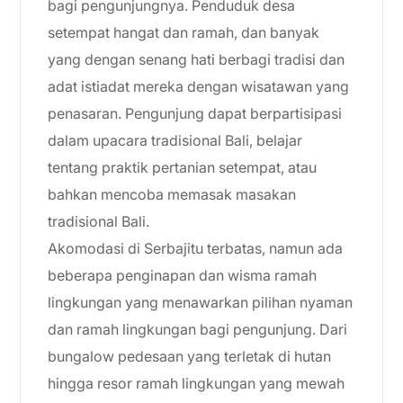
bagi pengunjungnya. Penduduk desa
setempat hangat dan ramah, dan banyak
yang dengan senang hati berbagi tradisi dan
adat istiadat mereka dengan wisatawan yang
penasaran. Pengunjung dapat berpartisipasi
dalam upacara tradisional Bali, belajar
tentang praktik pertanian setempat, atau
bahkan mencoba memasak masakan
tradisional Bali.
Akomodasi di Serbajitu terbatas, namun ada
beberapa penginapan dan wisma ramah
lingkungan yang menawarkan pilihan nyaman
dan ramah lingkungan bagi pengunjung. Dari
bungalow pedesaan yang terletak di hutan
hingga resor ramah lingkungan yang mewah