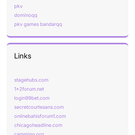
pkv
dominoqq
pkv games bandarqq
Links
stagehubs.com
1x2forum.net
login99bet.com
secretcourtesans.com
onlinebahisforum1.com
chicagoheadline.com
camming.org