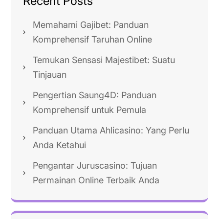
Recent Posts
Memahami Gajibet: Panduan
Komprehensif Taruhan Online
Temukan Sensasi Majestibet: Suatu
Tinjauan
Pengertian Saung4D: Panduan
Komprehensif untuk Pemula
Panduan Utama Ahlicasino: Yang Perlu
Anda Ketahui
Pengantar Juruscasino: Tujuan
Permainan Online Terbaik Anda