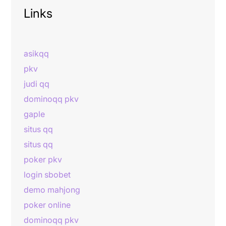
Links
asikqq
pkv
judi qq
dominoqq pkv
gaple
situs qq
situs qq
poker pkv
login sbobet
demo mahjong
poker online
dominoqq pkv