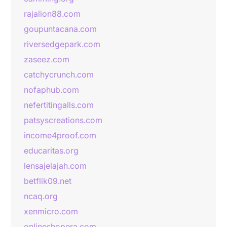
rajalion88.com
goupuntacana.com
riversedgepark.com
zaseez.com
catchycrunch.com
nofaphub.com
nefertitingalls.com
patsyscreations.com
income4proof.com
educaritas.org
lensajelajah.com
betflik09.net
ncaq.org
xenmicro.com
onlineshopera.com