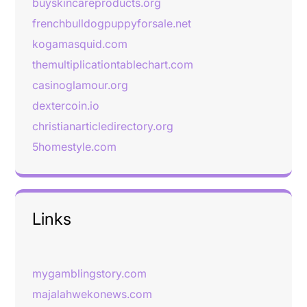
buyskincareproducts.org
frenchbulldogpuppyforsale.net
kogamasquid.com
themultiplicationtablechart.com
casinoglamour.org
dextercoin.io
christianarticledirectory.org
5homestyle.com
Links
mygamblingstory.com
majalahwekonews.com