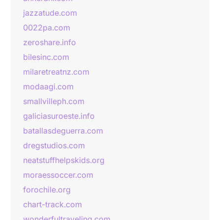
jazzatude.com
0022pa.com
zeroshare.info
bilesinc.com
milaretreatnz.com
modaagi.com
smallvilleph.com
galiciasuroeste.info
batallasdeguerra.com
dregstudios.com
neatstuffhelpskids.org
moraessoccer.com
forochile.org
chart-track.com
wonderfultraveling.com