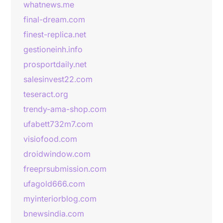
whatnews.me
final-dream.com
finest-replica.net
gestioneinh.info
prosportdaily.net
salesinvest22.com
teseract.org
trendy-ama-shop.com
ufabett732m7.com
visiofood.com
droidwindow.com
freeprsubmission.com
ufagold666.com
myinteriorblog.com
bnewsindia.com