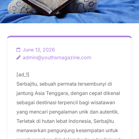
June 13, 2026
admin@youthsmagazine.com
[ad_1]
Serbajitu, sebuah permata tersembunyi di
jantung Asia Tenggara, dengan cepat dikenal
sebagai destinasi terpencil bagi wisatawan
yang mencari pengalaman unik dan autentik.
Terletak di hutan lebat Indonesia, Serbajitu
menawarkan pengunjung kesempatan untuk