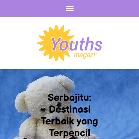
Skip
to
content
(Press
Enter)
Serbajitu:
Destinasi
Terbaik yang
Terpencil