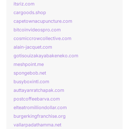
itsriz.com
cargoods.shop
capetownacupuncture.com
bitcoinvideospro.com
cosmiccrowcollective.com
alain-jacquet.com
gotisouizakayabakeneko.com
meshpoint.me
spongebob.net
busyboxintl.com
auttayanratchapak.com
postcoffeebarva.com
elteatromilliondollar.com
burgerkingfranchise.org
vallarpadathamma.net