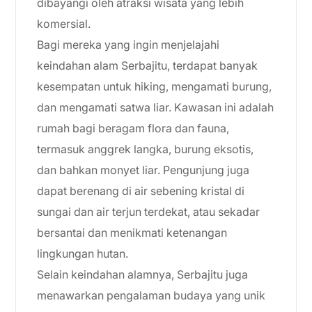
dibayangi oleh atraksi wisata yang lebih
komersial.
Bagi mereka yang ingin menjelajahi
keindahan alam Serbajitu, terdapat banyak
kesempatan untuk hiking, mengamati burung,
dan mengamati satwa liar. Kawasan ini adalah
rumah bagi beragam flora dan fauna,
termasuk anggrek langka, burung eksotis,
dan bahkan monyet liar. Pengunjung juga
dapat berenang di air sebening kristal di
sungai dan air terjun terdekat, atau sekadar
bersantai dan menikmati ketenangan
lingkungan hutan.
Selain keindahan alamnya, Serbajitu juga
menawarkan pengalaman budaya yang unik