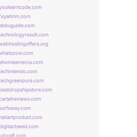
youlearncode.com
fxyatirim.com
abbuguide.com
technologyresult.com
webhostingoffers.org
whatszow.com
ehomeamerca.com
techintendo.com
techgreenpure.com
bestdropshipstore.com
cartelreviews.com
surfsway.com
nailartproduct.com
digitactseed.com
lvlcraft.com