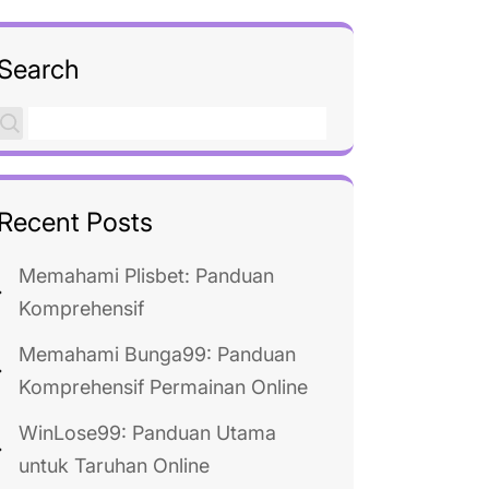
Search
Recent Posts
Memahami Plisbet: Panduan
Komprehensif
Memahami Bunga99: Panduan
Komprehensif Permainan Online
WinLose99: Panduan Utama
untuk Taruhan Online