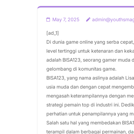
May 7, 2025
admin@youthsmag
[ad_1]
Di dunia game online yang serba cepat
level tertinggi untuk ketenaran dan ke
adalah BISA123, seorang gamer muda d
gelombang di komunitas game.
BISA123, yang nama aslinya adalah Lis
usia muda dan dengan cepat mengemban
mengasah keterampilannya dengan men
strategi pemain top di industri ini. Ded
perhatian untuk penampilannya yang m
Salah satu hal yang membedakan BISA1
terampil dalam berbagai permainan, d