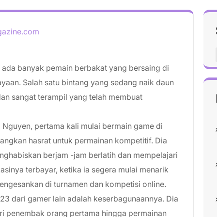
azine.com
, ada banyak pemain berbakat yang bersaing di
kayaan. Salah satu bintang yang sedang naik daun
an sangat terampil yang telah membuat
a Nguyen, pertama kali mulai bermain game di
gkan hasrat untuk permainan kompetitif. Dia
ghabiskan berjam -jam berlatih dan mempelajari
ikasinya terbayar, ketika ia segera mulai menarik
engesankan di turnamen dan kompetisi online.
23 dari gamer lain adalah keserbagunaannya. Dia
ari penembak orang pertama hingga permainan