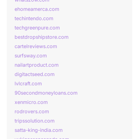
ehomeamerca.com
techintendo.com
techgreenpure.com
bestdropshipstore.com
cartelreviews.com
surfsway.com
nailartproduct.com
digitactseed.com
lvlcraft.com
90secondmoneyloans.com
xenmicro.com
rodrovers.com
tripssolution.com
satta-king-india.com