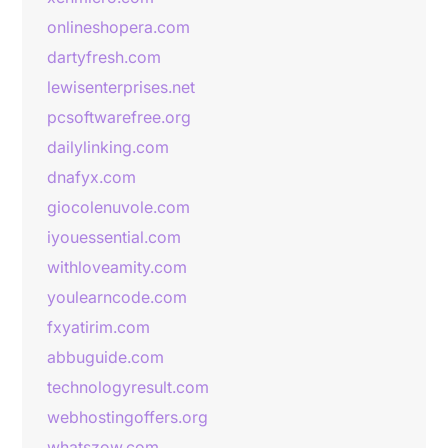
onlineshopera.com
dartyfresh.com
lewisenterprises.net
pcsoftwarefree.org
dailylinking.com
dnafyx.com
giocolenuvole.com
iyouessential.com
withloveamity.com
youlearncode.com
fxyatirim.com
abbuguide.com
technologyresult.com
webhostingoffers.org
whatszow.com