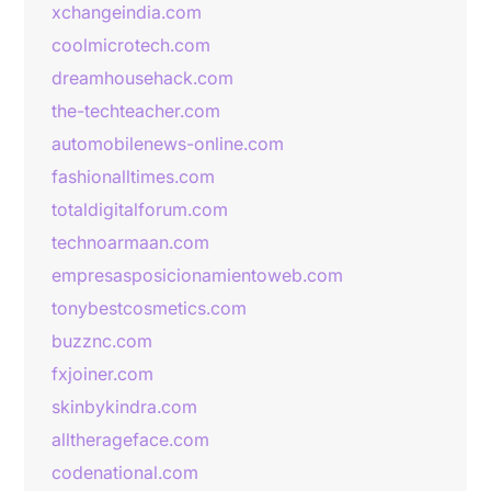
xchangeindia.com
coolmicrotech.com
dreamhousehack.com
the-techteacher.com
automobilenews-online.com
fashionalltimes.com
totaldigitalforum.com
technoarmaan.com
empresasposicionamientoweb.com
tonybestcosmetics.com
buzznc.com
fxjoiner.com
skinbykindra.com
alltherageface.com
codenational.com