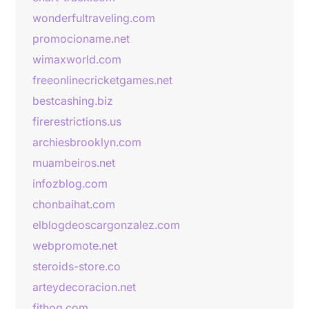
wonderfultraveling.com
promocioname.net
wimaxworld.com
freeonlinecricketgames.net
bestcashing.biz
firerestrictions.us
archiesbrooklyn.com
muambeiros.net
infozblog.com
chonbaihat.com
elblogdeoscargonzalez.com
webpromote.net
steroids-store.co
arteydecoracion.net
fithog.com