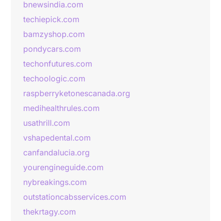
bnewsindia.com
techiepick.com
bamzyshop.com
pondycars.com
techonfutures.com
techoologic.com
raspberryketonescanada.org
medihealthrules.com
usathrill.com
vshapedental.com
canfandalucia.org
yourengineguide.com
nybreakings.com
outstationcabsservices.com
thekrtagy.com