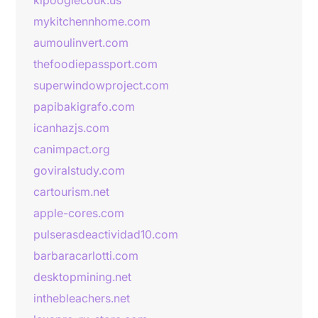
kipooglecouk.us
mykitchennhome.com
aumoulinvert.com
thefoodiepassport.com
superwindowproject.com
papibakigrafo.com
icanhazjs.com
canimpact.org
goviralstudy.com
cartourism.net
apple-cores.com
pulserasdeactividad10.com
barbaracarlotti.com
desktopmining.net
inthebleachers.net