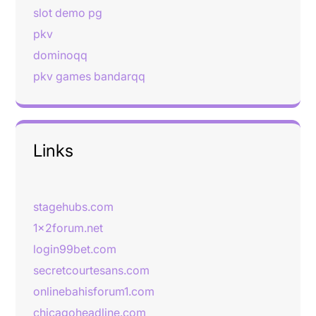
slot demo pg
pkv
dominoqq
pkv games bandarqq
Links
stagehubs.com
1x2forum.net
login99bet.com
secretcourtesans.com
onlinebahisforum1.com
chicagoheadline.com