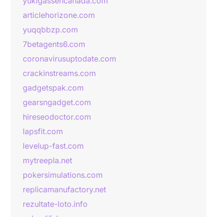
yukigassencanada.com
articlehorizone.com
yuqqbbzp.com
7betagents6.com
coronavirusuptodate.com
crackinstreams.com
gadgetspak.com
gearsngadget.com
hireseodoctor.com
lapsfit.com
levelup-fast.com
mytreepla.net
pokersimulations.com
replicamanufactory.net
rezultate-loto.info