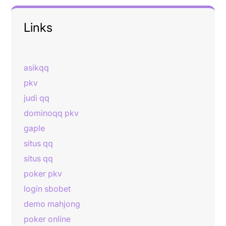
Links
asikqq
pkv
judi qq
dominoqq pkv
gaple
situs qq
situs qq
poker pkv
login sbobet
demo mahjong
poker online