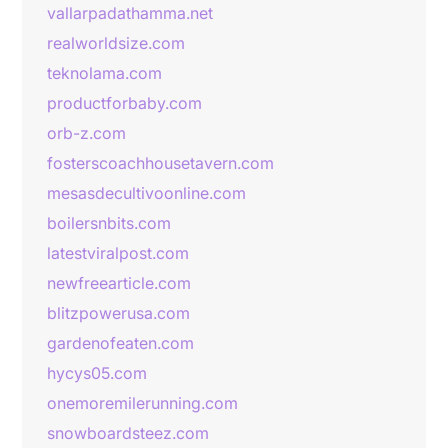
vallarpadathamma.net
realworldsize.com
teknolama.com
productforbaby.com
orb-z.com
fosterscoachhousetavern.com
mesasdecultivoonline.com
boilersnbits.com
latestviralpost.com
newfreearticle.com
blitzpowerusa.com
gardenofeaten.com
hycys05.com
onemoremilerunning.com
snowboardsteez.com