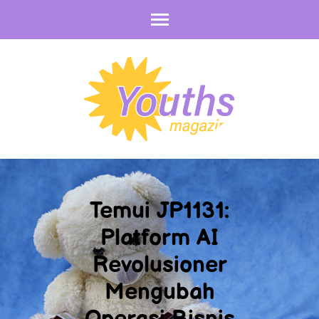
Skip
to
content
(Press
Enter)
Temui JP1131:
Platform AI
Revolusioner
Mengubah