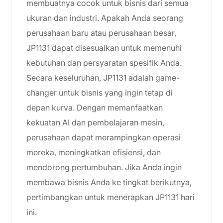
membuatnya cocok untuk bisnis dari semua
ukuran dan industri. Apakah Anda seorang
perusahaan baru atau perusahaan besar,
JP1131 dapat disesuaikan untuk memenuhi
kebutuhan dan persyaratan spesifik Anda.
Secara keseluruhan, JP1131 adalah game-
changer untuk bisnis yang ingin tetap di
depan kurva. Dengan memanfaatkan
kekuatan AI dan pembelajaran mesin,
perusahaan dapat merampingkan operasi
mereka, meningkatkan efisiensi, dan
mendorong pertumbuhan. Jika Anda ingin
membawa bisnis Anda ke tingkat berikutnya,
pertimbangkan untuk menerapkan JP1131 hari
ini.