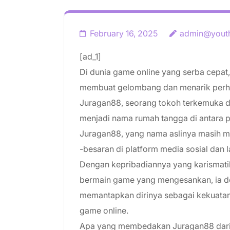
February 16, 2025
admin@yout
[ad_1]
Di dunia game online yang serba cepat
membuat gelombang dan menarik perhat
Juragan88, seorang tokoh terkemuka d
menjadi nama rumah tangga di antara
Juragan88, yang nama aslinya masih me
-besaran di platform media sosial dan 
Dengan kepribadiannya yang karismatik
bermain game yang mengesankan, ia de
memantapkan dirinya sebagai kekuatan
game online.
Apa yang membedakan Juragan88 dari 