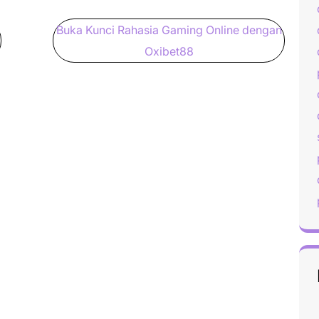
Buka Kunci Rahasia Gaming Online dengan
Oxibet88