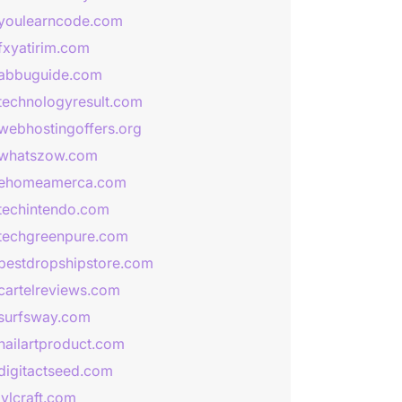
youlearncode.com
fxyatirim.com
abbuguide.com
technologyresult.com
webhostingoffers.org
whatszow.com
ehomeamerca.com
techintendo.com
techgreenpure.com
bestdropshipstore.com
cartelreviews.com
surfsway.com
nailartproduct.com
digitactseed.com
lvlcraft.com