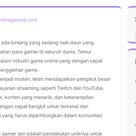
hsmagazine.com
, ada bintang yang sedang naik daun yang
ian para gamer di seluruh dunia. Temui
alam industri game online yang dengan cepat
 penggemar game.
njadi misteri, telah mendapatkan pengikut besar
layanan streaming seperti Twitch dan YouTube.
, konten yang menarik, dan keterampilan
ngan cepat bangkit untuk terkenal dan
 yang harus diperhitungkan dalam komunitas
gamer lain adalah pendekatan uniknya untuk