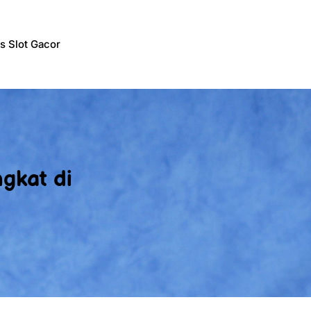
us Slot Gacor
gkat di