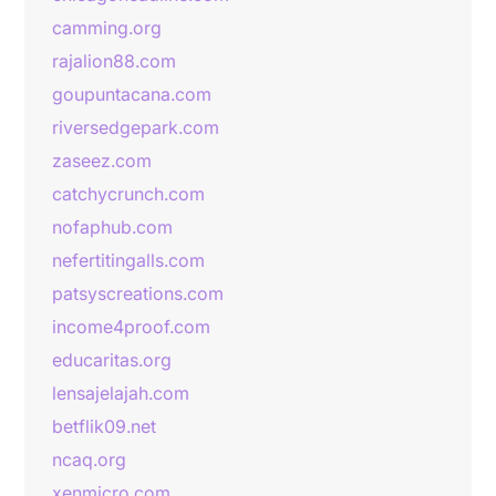
camming.org
rajalion88.com
goupuntacana.com
riversedgepark.com
zaseez.com
catchycrunch.com
nofaphub.com
nefertitingalls.com
patsyscreations.com
income4proof.com
educaritas.org
lensajelajah.com
betflik09.net
ncaq.org
xenmicro.com