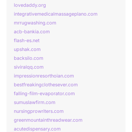
lovedaddy.org
integrativemedicalmassageplano.com
mrrugwashing.com
acb-bankia.com
flash-es.net
upshak.com
backsilo.com
siviralqq.com
impressionresorthoian.com
bestfreakingclothesever.com
falling-film-evaporator.com
sumuslawfirm.com
nursingprowriters.com
greenmountainthreadwear.com
acutedispensary.com