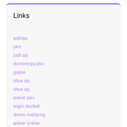
Links
asikqq
pkv
judi qq
dominoqq pkv
gaple
situs qq
situs qq
poker pkv
login sbobet
demo mahjong
poker online