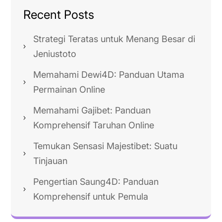
Recent Posts
Strategi Teratas untuk Menang Besar di
Jeniustoto
Memahami Dewi4D: Panduan Utama
Permainan Online
Memahami Gajibet: Panduan
Komprehensif Taruhan Online
Temukan Sensasi Majestibet: Suatu
Tinjauan
Pengertian Saung4D: Panduan
Komprehensif untuk Pemula