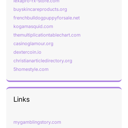
lexapro-rx-store.com
buyskincareproducts.org
frenchbulldogpuppyforsale.net
kogamasquid.com
themultiplicationtablechart.com
casinoglamour.org
dextercoin.io
christianarticledirectory.org
5homestyle.com
Links
mygamblingstory.com