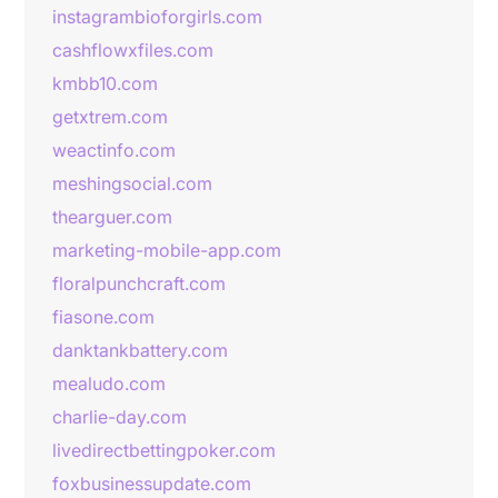
instagrambioforgirls.com
cashflowxfiles.com
kmbb10.com
getxtrem.com
weactinfo.com
meshingsocial.com
thearguer.com
marketing-mobile-app.com
floralpunchcraft.com
fiasone.com
danktankbattery.com
mealudo.com
charlie-day.com
livedirectbettingpoker.com
foxbusinessupdate.com