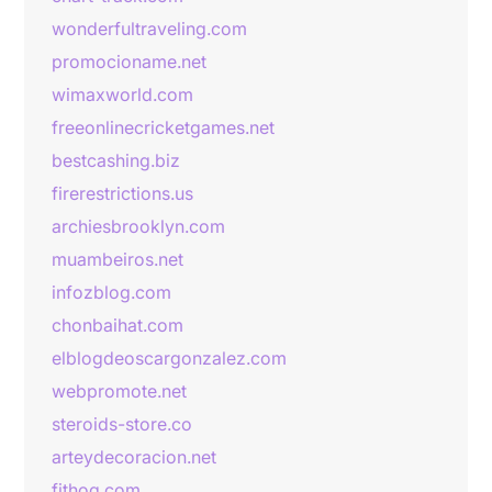
wonderfultraveling.com
promocioname.net
wimaxworld.com
freeonlinecricketgames.net
bestcashing.biz
firerestrictions.us
archiesbrooklyn.com
muambeiros.net
infozblog.com
chonbaihat.com
elblogdeoscargonzalez.com
webpromote.net
steroids-store.co
arteydecoracion.net
fithog.com