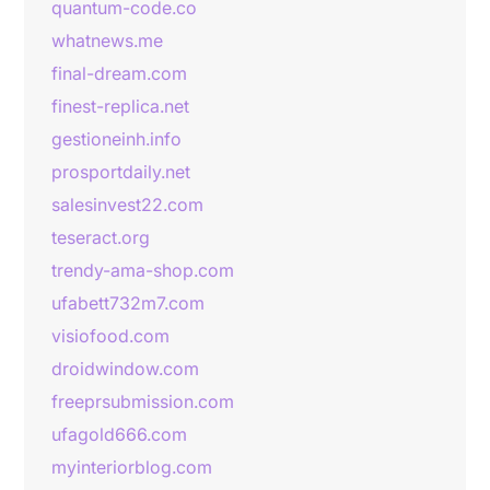
quantum-code.co
whatnews.me
final-dream.com
finest-replica.net
gestioneinh.info
prosportdaily.net
salesinvest22.com
teseract.org
trendy-ama-shop.com
ufabett732m7.com
visiofood.com
droidwindow.com
freeprsubmission.com
ufagold666.com
myinteriorblog.com