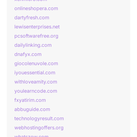
onlineshopera.com
dartyfresh.com
lewisenterprises.net
pcsoftwarefree.org
dailylinking.com
dnafyx.com
giocolenuvole.com
iyouessential.com
withloveamity.com
youlearncode.com
fxyatirim.com
abbuguide.com
technologyresult.com
webhostingoffers.org
whatszow.com