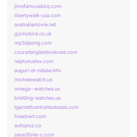
jimsfamousbbq.com
libertywalk-usa.com
australiamovie.net
gizmobird.co.uk
mp3djsong.com
coursdanglaistoulouse.com
neptunuslex.com
auguri-di-natale.info
michelewatch.us
omega--watches.us
breitling-watches.us
tgarnettcentrallautoads.com
fixadvert.com
autopluz.co
save3time-c.com