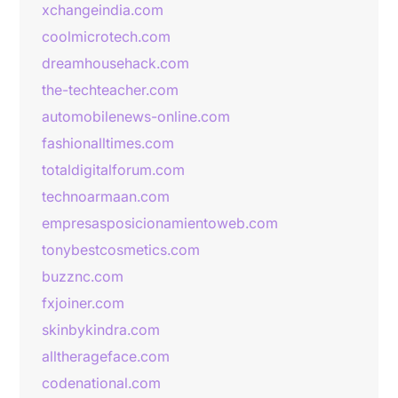
xchangeindia.com
coolmicrotech.com
dreamhousehack.com
the-techteacher.com
automobilenews-online.com
fashionalltimes.com
totaldigitalforum.com
technoarmaan.com
empresasposicionamientoweb.com
tonybestcosmetics.com
buzznc.com
fxjoiner.com
skinbykindra.com
alltherageface.com
codenational.com