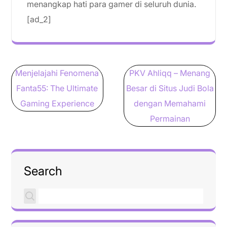
menangkap hati para gamer di seluruh dunia.
[ad_2]
Post
Menjelajahi Fenomena
PKV Ahliqq – Menang
navigation
Fanta55: The Ultimate
Besar di Situs Judi Bola
Gaming Experience
dengan Memahami
Permainan
Search