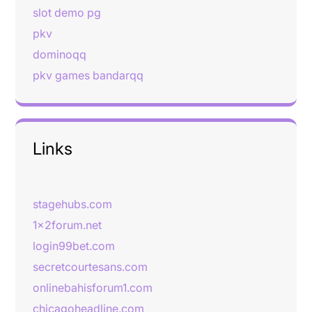
slot demo pg
pkv
dominoqq
pkv games bandarqq
Links
stagehubs.com
1x2forum.net
login99bet.com
secretcourtesans.com
onlinebahisforum1.com
chicagoheadline.com