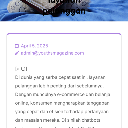
layanan
pelanggan
April 5, 2025
admin@youthsmagazine.com
[ad_1]
Di dunia yang serba cepat saat ini, layanan
pelanggan lebih penting dari sebelumnya.
Dengan munculnya e-commerce dan belanja
online, konsumen mengharapkan tanggapan
yang cepat dan efisien terhadap pertanyaan
dan masalah mereka. Di sinilah chatbots