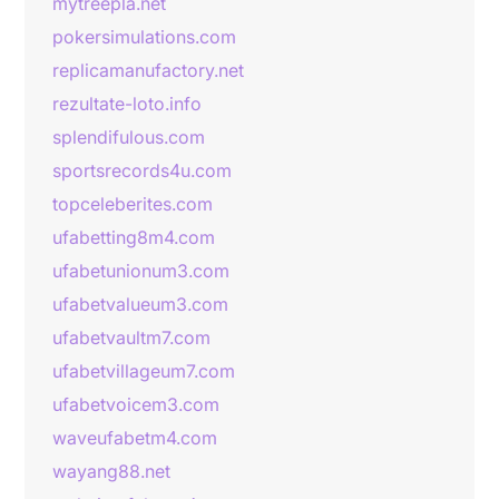
mytreepla.net
pokersimulations.com
replicamanufactory.net
rezultate-loto.info
splendifulous.com
sportsrecords4u.com
topceleberites.com
ufabetting8m4.com
ufabetunionum3.com
ufabetvalueum3.com
ufabetvaultm7.com
ufabetvillageum7.com
ufabetvoicem3.com
waveufabetm4.com
wayang88.net