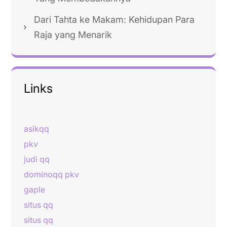
Dari Tahta ke Makam: Kehidupan Para
Raja yang Menarik
Links
asikqq
pkv
judi qq
dominoqq pkv
gaple
situs qq
situs qq