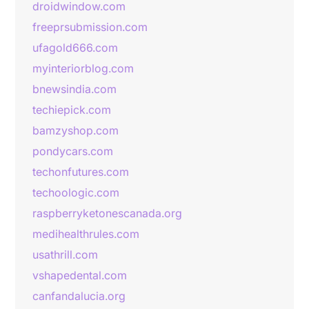
droidwindow.com
freeprsubmission.com
ufagold666.com
myinteriorblog.com
bnewsindia.com
techiepick.com
bamzyshop.com
pondycars.com
techonfutures.com
techoologic.com
raspberryketonescanada.org
medihealthrules.com
usathrill.com
vshapedental.com
canfandalucia.org