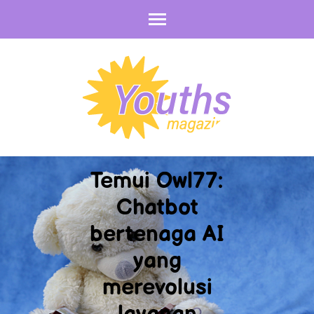
Skip
to
content
(Press
Enter)
Temui Owl77:
Chatbot
bertenaga AI
yang
merevolusi