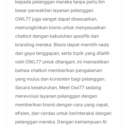
kepada pelanggan mereka tanpa perlu tim
besar perwakilan layanan pelanggan.
OWL77 juga sangat dapat disesuaikan,
memungkinkan bisnis untuk menyesuaikan
chatbot dengan kebutuhan spesifik dan
branding mereka. Bisnis dapat memilih nada
dan gaya tanggapan, serta topik yang dilatih
oleh OWL77 untuk ditangani. Ini memastikan
bahwa chatbot memberikan pengalaman
yang mulus dan konsisten bagi pelanggan.
Secara keseluruhan, Meet Owl77 sedang
merevolusi layanan pelanggan dengan
memberikan bisnis dengan cara yang cepat,
efisien, dan cerdas untuk berinteraksi dengan
pelanggan mereka. Dengan kemampuan AI