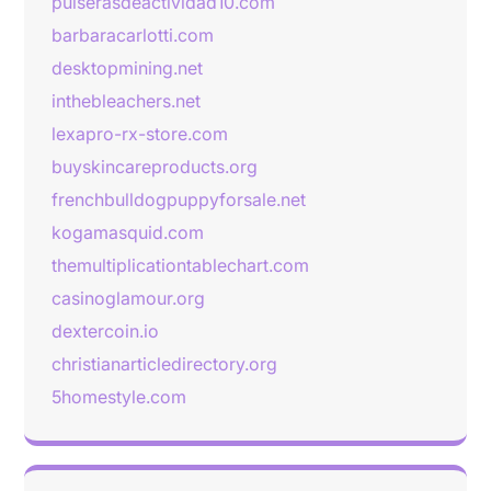
pulserasdeactividad10.com
barbaracarlotti.com
desktopmining.net
inthebleachers.net
lexapro-rx-store.com
buyskincareproducts.org
frenchbulldogpuppyforsale.net
kogamasquid.com
themultiplicationtablechart.com
casinoglamour.org
dextercoin.io
christianarticledirectory.org
5homestyle.com