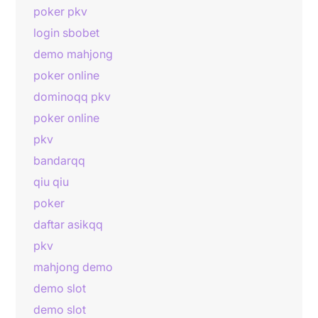
poker pkv
login sbobet
demo mahjong
poker online
dominoqq pkv
poker online
pkv
bandarqq
qiu qiu
poker
daftar asikqq
pkv
mahjong demo
demo slot
demo slot