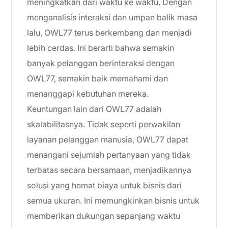
meningkatkan dari waktu ke waktu. Dengan
menganalisis interaksi dan umpan balik masa
lalu, OWL77 terus berkembang dan menjadi
lebih cerdas. Ini berarti bahwa semakin
banyak pelanggan berinteraksi dengan
OWL77, semakin baik memahami dan
menanggapi kebutuhan mereka.
Keuntungan lain dari OWL77 adalah
skalabilitasnya. Tidak seperti perwakilan
layanan pelanggan manusia, OWL77 dapat
menangani sejumlah pertanyaan yang tidak
terbatas secara bersamaan, menjadikannya
solusi yang hemat biaya untuk bisnis dari
semua ukuran. Ini memungkinkan bisnis untuk
memberikan dukungan sepanjang waktu