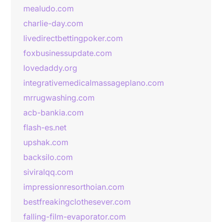
mealudo.com
charlie-day.com
livedirectbettingpoker.com
foxbusinessupdate.com
lovedaddy.org
integrativemedicalmassageplano.com
mrrugwashing.com
acb-bankia.com
flash-es.net
upshak.com
backsilo.com
siviralqq.com
impressionresorthoian.com
bestfreakingclothesever.com
falling-film-evaporator.com