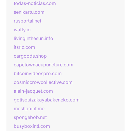
todas-noticias.com
senikartu.com
rusportal.net
watty.io
livinginthesun.info
itsriz.com
cargoods.shop
capetownacupuncture.com
bitcoinvideospro.com
cosmiccrowcollective.com
alain-jacquet.com
gotisouizakayabakeneko.com
meshpoint.me
spongebob.net
busyboxintl.com