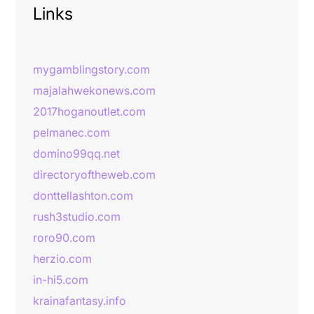
Links
mygamblingstory.com
majalahwekonews.com
2017hoganoutlet.com
pelmanec.com
domino99qq.net
directoryoftheweb.com
donttellashton.com
rush3studio.com
roro90.com
herzio.com
in-hi5.com
krainafantasy.info