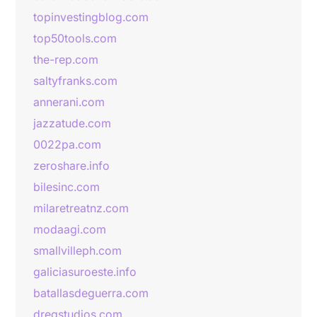
topinvestingblog.com
top50tools.com
the-rep.com
saltyfranks.com
annerani.com
jazzatude.com
0022pa.com
zeroshare.info
bilesinc.com
milaretreatnz.com
modaagi.com
smallvilleph.com
galiciasuroeste.info
batallasdeguerra.com
dregstudios.com