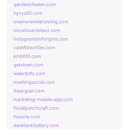
gardenofeaten.com
hycys05.com
onemoremilerunning.com
snowboardsteez.com
instagrambioforgirls.com
cashflowxfiles.com
kmbb10.com
getxtrem.com
weactinfo.com
meshingsocial.com
thearguer.com
marketing-mobile-app.com
floralpunchcraft.com
fiasone.com
danktankbattery.com