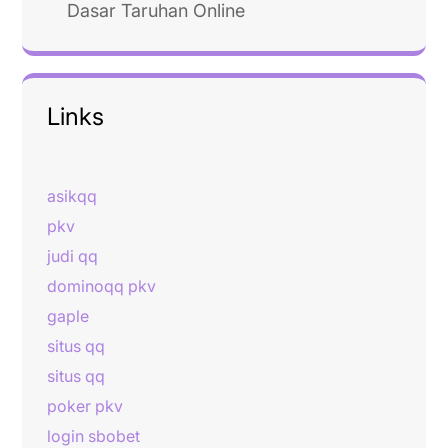
Dasar Taruhan Online
Links
asikqq
pkv
judi qq
dominoqq pkv
gaple
situs qq
situs qq
poker pkv
login sbobet