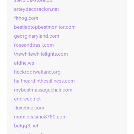
steroids-store.co
arteydecoracion.net
fithog.com
bestlaptopbestmonitor.com
georginaryland.com
roseandbasil.com
thewhitewhitelights.com
atdhe.ws
heckrodtwetland.org
halfheardinthestillness.com
mybestmassagechair.com
ericreed.net
fluxetine.com
mobilecasino8760.com
betqq3.net