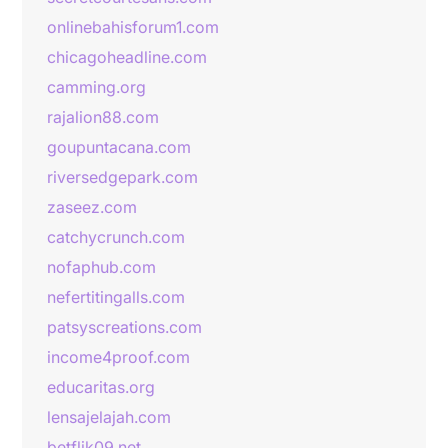
onlinebahisforum1.com
chicagoheadline.com
camming.org
rajalion88.com
goupuntacana.com
riversedgepark.com
zaseez.com
catchycrunch.com
nofaphub.com
nefertitingalls.com
patsyscreations.com
income4proof.com
educaritas.org
lensajelajah.com
betflik09.net