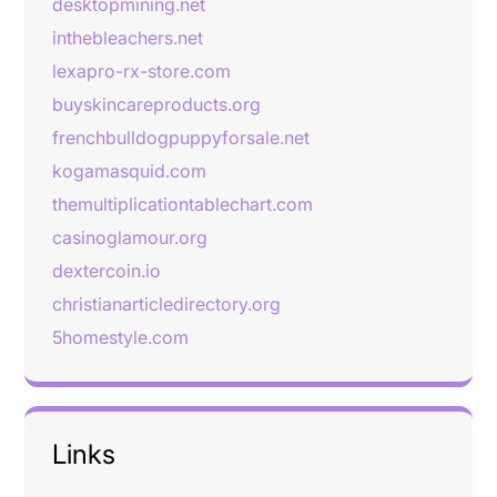
desktopmining.net
inthebleachers.net
lexapro-rx-store.com
buyskincareproducts.org
frenchbulldogpuppyforsale.net
kogamasquid.com
themultiplicationtablechart.com
casinoglamour.org
dextercoin.io
christianarticledirectory.org
5homestyle.com
Links