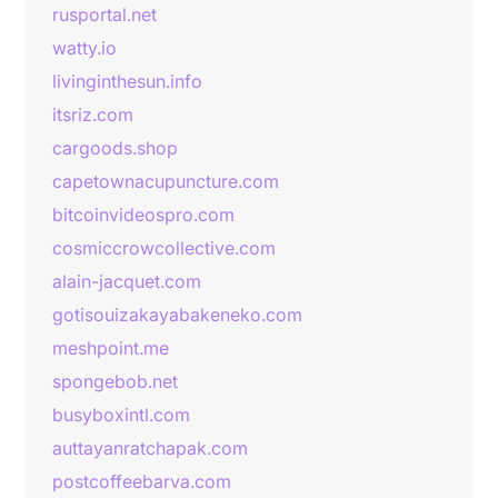
rusportal.net
watty.io
livinginthesun.info
itsriz.com
cargoods.shop
capetownacupuncture.com
bitcoinvideospro.com
cosmiccrowcollective.com
alain-jacquet.com
gotisouizakayabakeneko.com
meshpoint.me
spongebob.net
busyboxintl.com
auttayanratchapak.com
postcoffeebarva.com