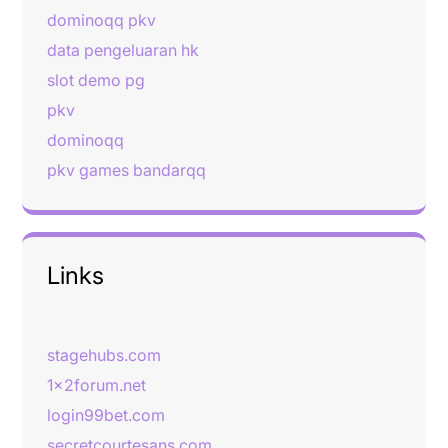
dominoqq pkv
data pengeluaran hk
slot demo pg
pkv
dominoqq
pkv games bandarqq
Links
stagehubs.com
1x2forum.net
login99bet.com
secretcourtesans.com