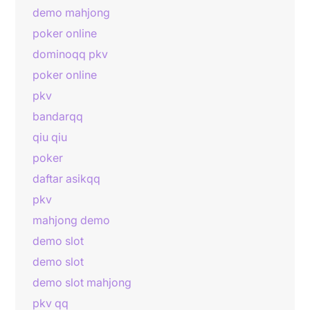
demo mahjong
poker online
dominoqq pkv
poker online
pkv
bandarqq
qiu qiu
poker
daftar asikqq
pkv
mahjong demo
demo slot
demo slot
demo slot mahjong
pkv qq