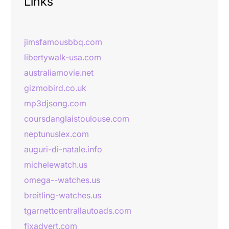
Links
jimsfamousbbq.com
libertywalk-usa.com
australiamovie.net
gizmobird.co.uk
mp3djsong.com
coursdanglaistoulouse.com
neptunuslex.com
auguri-di-natale.info
michelewatch.us
omega--watches.us
breitling-watches.us
tgarnettcentrallautoads.com
fixadvert.com