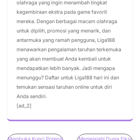
olahraga yang ingin menambah tingkat
kegembiraan ekstra pada game favorit
mereka. Dengan berbagai macam olahraga
untuk dipilih, promosi yang menarik, dan
antarmuka yang ramah pengguna, Liga188
menawarkan pengalaman taruhan terkemuka
yang akan membuat Anda kembali untuk
mendapatkan lebih banyak. Jadi mengapa
menunggu? Daftar untuk Liga188 hari ini dan
temukan sensasi taruhan online untuk diri
Anda sendiri.
[ad_2]
Post
Membuka Kunci Potensi
Menjelajahi Dunia Fiksi