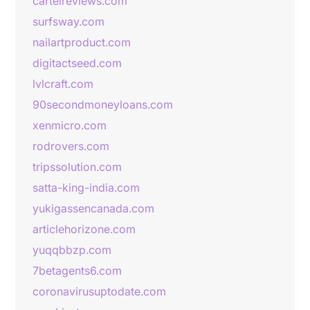
cartelreviews.com
surfsway.com
nailartproduct.com
digitactseed.com
lvlcraft.com
90secondmoneyloans.com
xenmicro.com
rodrovers.com
tripssolution.com
satta-king-india.com
yukigassencanada.com
articlehorizone.com
yuqqbbzp.com
7betagents6.com
coronavirusuptodate.com