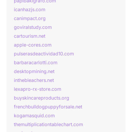
papibakigrafo.com
icanhazjs.com
canimpact.org
goviralstudy.com
cartourism.net
apple-cores.com
pulserasdeactividad10.com
barbaracarlotti.com
desktopmining.net
inthebleachers.net
lexapro-rx-store.com
buyskincareproducts.org
frenchbulldogpuppyforsale.net
kogamasquid.com
themultiplicationtablechart.com