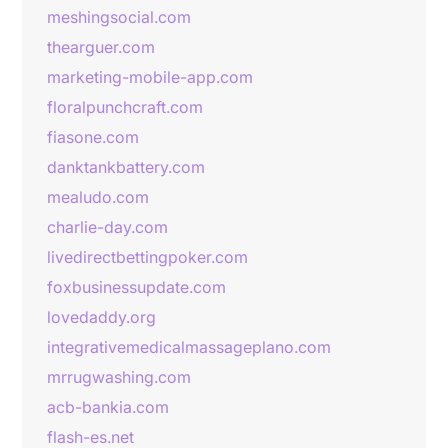
meshingsocial.com
thearguer.com
marketing-mobile-app.com
floralpunchcraft.com
fiasone.com
danktankbattery.com
mealudo.com
charlie-day.com
livedirectbettingpoker.com
foxbusinessupdate.com
lovedaddy.org
integrativemedicalmassageplano.com
mrrugwashing.com
acb-bankia.com
flash-es.net