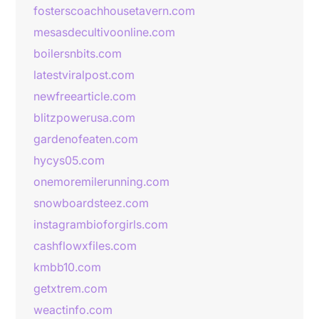
fosterscoachhousetavern.com
mesasdecultivoonline.com
boilersnbits.com
latestviralpost.com
newfreearticle.com
blitzpowerusa.com
gardenofeaten.com
hycys05.com
onemoremilerunning.com
snowboardsteez.com
instagrambioforgirls.com
cashflowxfiles.com
kmbb10.com
getxtrem.com
weactinfo.com