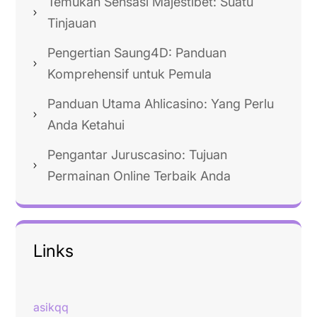
Temukan Sensasi Majestibet: Suatu
Tinjauan
Pengertian Saung4D: Panduan
Komprehensif untuk Pemula
Panduan Utama Ahlicasino: Yang Perlu
Anda Ketahui
Pengantar Juruscasino: Tujuan
Permainan Online Terbaik Anda
Links
asikqq