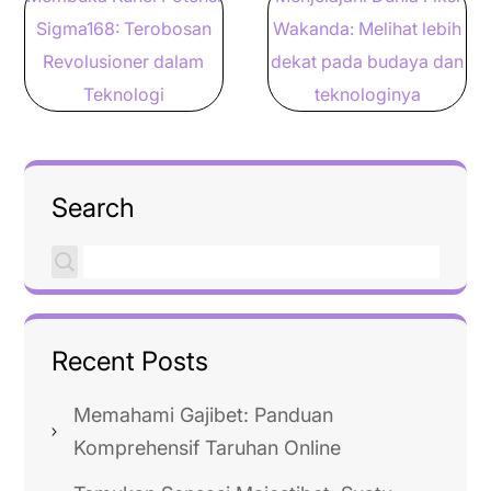
navigation
Sigma168: Terobosan
Wakanda: Melihat lebih
Revolusioner dalam
dekat pada budaya dan
Teknologi
teknologinya
Search
Recent Posts
Memahami Gajibet: Panduan
Komprehensif Taruhan Online