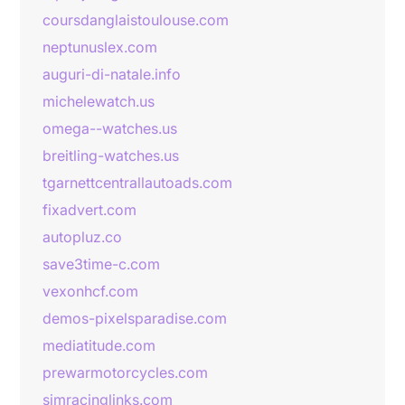
coursdanglaistoulouse.com
neptunuslex.com
auguri-di-natale.info
michelewatch.us
omega--watches.us
breitling-watches.us
tgarnettcentrallautoads.com
fixadvert.com
autopluz.co
save3time-c.com
vexonhcf.com
demos-pixelsparadise.com
mediatitude.com
prewarmotorcycles.com
simracinglinks.com