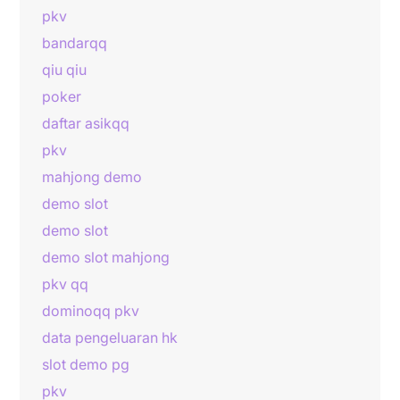
pkv
bandarqq
qiu qiu
poker
daftar asikqq
pkv
mahjong demo
demo slot
demo slot
demo slot mahjong
pkv qq
dominoqq pkv
data pengeluaran hk
slot demo pg
pkv