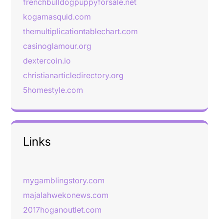
frenchbulldogpuppyforsale.net
kogamasquid.com
themultiplicationtablechart.com
casinoglamour.org
dextercoin.io
christianarticledirectory.org
5homestyle.com
Links
mygamblingstory.com
majalahwekonews.com
2017hoganoutlet.com