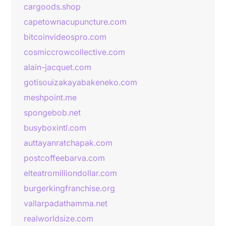
cargoods.shop
capetownacupuncture.com
bitcoinvideospro.com
cosmiccrowcollective.com
alain-jacquet.com
gotisouizakayabakeneko.com
meshpoint.me
spongebob.net
busyboxintl.com
auttayanratchapak.com
postcoffeebarva.com
elteatromilliondollar.com
burgerkingfranchise.org
vallarpadathamma.net
realworldsize.com