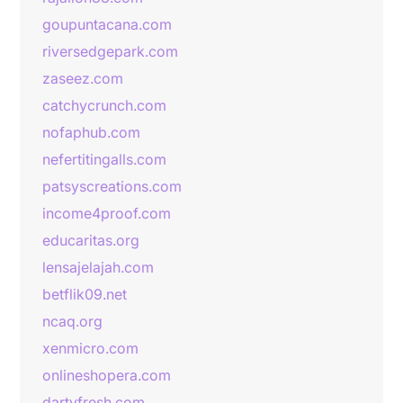
goupuntacana.com
riversedgepark.com
zaseez.com
catchycrunch.com
nofaphub.com
nefertitingalls.com
patsyscreations.com
income4proof.com
educaritas.org
lensajelajah.com
betflik09.net
ncaq.org
xenmicro.com
onlineshopera.com
dartyfresh.com