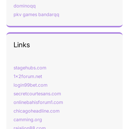
dominoqq
pkv games bandarqq
Links
stagehubs.com
1x2forum.net
login99bet.com
secretcourtesans.com
onlinebahisforum1.com
chicagoheadline.com
camming.org
rajalion88.com