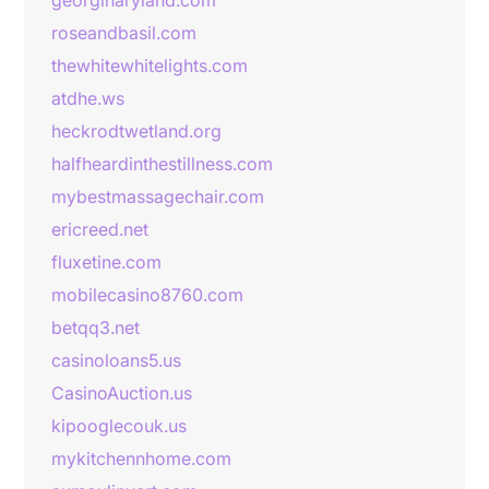
georginaryland.com
roseandbasil.com
thewhitewhitelights.com
atdhe.ws
heckrodtwetland.org
halfheardinthestillness.com
mybestmassagechair.com
ericreed.net
fluxetine.com
mobilecasino8760.com
betqq3.net
casinoloans5.us
CasinoAuction.us
kipooglecouk.us
mykitchennhome.com