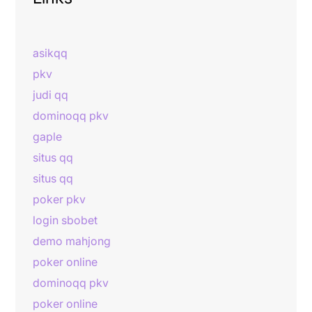
asikqq
pkv
judi qq
dominoqq pkv
gaple
situs qq
situs qq
poker pkv
login sbobet
demo mahjong
poker online
dominoqq pkv
poker online