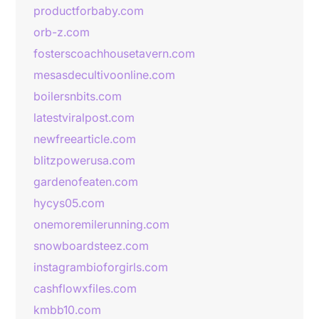
productforbaby.com
orb-z.com
fosterscoachhousetavern.com
mesasdecultivoonline.com
boilersnbits.com
latestviralpost.com
newfreearticle.com
blitzpowerusa.com
gardenofeaten.com
hycys05.com
onemoremilerunning.com
snowboardsteez.com
instagrambioforgirls.com
cashflowxfiles.com
kmbb10.com