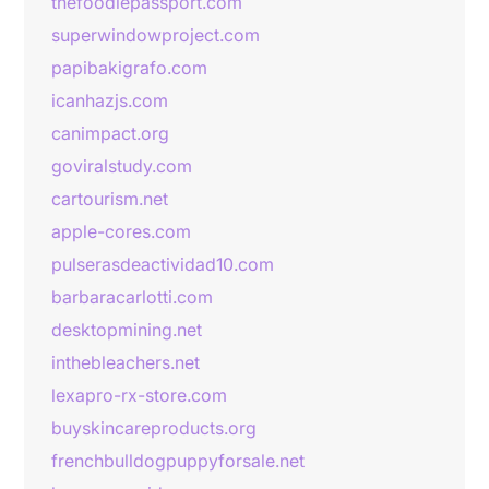
thefoodiepassport.com
superwindowproject.com
papibakigrafo.com
icanhazjs.com
canimpact.org
goviralstudy.com
cartourism.net
apple-cores.com
pulserasdeactividad10.com
barbaracarlotti.com
desktopmining.net
inthebleachers.net
lexapro-rx-store.com
buyskincareproducts.org
frenchbulldogpuppyforsale.net