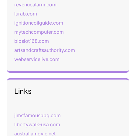
revenuealarm.com
lurab.com
ignitioncoilguide.com
mytechcomputer.com
bioslot168.com
artsandcraftsauthority.com
webservicelive.com
Links
jimsfamousbbq.com
libertywalk-usa.com
australiamovie.net