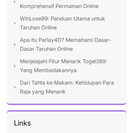
Komprehensif Permainan Online
WinLose99: Panduan Utama untuk
Taruhan Online
Apa itu Parlay4D? Memahami Dasar-
Dasar Taruhan Online
Menjelajahi Fitur Menarik Togel389:
Yang Membedakannya
Dari Tahta ke Makam: Kehidupan Para
Raja yang Menarik
Links