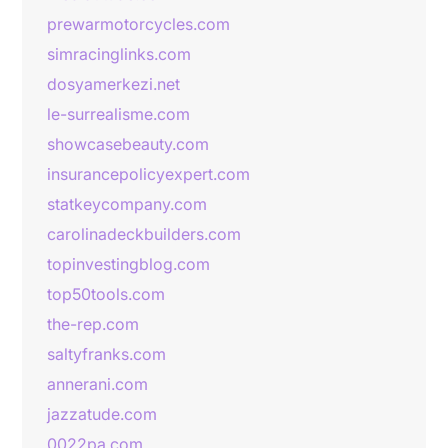
prewarmotorcycles.com
simracinglinks.com
dosyamerkezi.net
le-surrealisme.com
showcasebeauty.com
insurancepolicyexpert.com
statkeycompany.com
carolinadeckbuilders.com
topinvestingblog.com
top50tools.com
the-rep.com
saltyfranks.com
annerani.com
jazzatude.com
0022pa.com