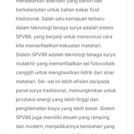
menawarkan alternatif yang bersih dan
berkelanjutan untuk bahan bakar fosil
tradisional. Salah satu kemajuan terbaru
dalam teknologi tenaga surya adalah sistem
SPV88, yang berjanji untuk merevolusi cara
kita memanfaatkan kekuatan matahari.
Sistem SPV88 adalah teknologi tenaga surya
mutakhir yang memanfaatkan sel fotovoltaik
canggih untuk menghasilkan listrik dari sinar
matahari. Sel -sel ini lebih efisien daripada
panel surya tradisional, memungkinkan untuk
produksi energi yang lebih tinggi dan
penghematan biaya yang lebih besar. Sistem
SPV88 juga memiliki desain yang ramping
dan modern, menjadikannya tambahan yang